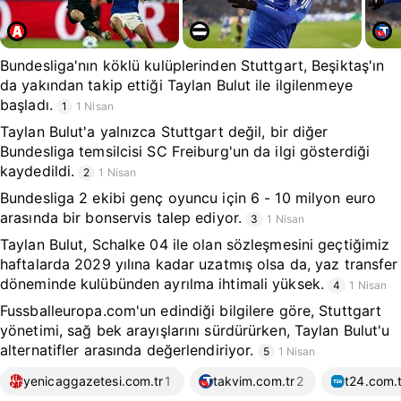
Bundesliga'nın köklü kulüplerinden Stuttgart, Beşiktaş'ın
da yakından takip ettiği Taylan Bulut ile ilgilenmeye
başladı.
1
1 Nisan
Taylan Bulut'a yalnızca Stuttgart değil, bir diğer
Bundesliga temsilcisi SC Freiburg'un da ilgi gösterdiği
kaydedildi.
2
1 Nisan
Bundesliga 2 ekibi genç oyuncu için 6 - 10 milyon euro
arasında bir bonservis talep ediyor.
3
1 Nisan
Taylan Bulut, Schalke 04 ile olan sözleşmesini geçtiğimiz
haftalarda 2029 yılına kadar uzatmış olsa da, yaz transfer
döneminde kulübünden ayrılma ihtimali yüksek.
4
1 Nisan
Fussballeuropa.com'un edindiği bilgilere göre, Stuttgart
yönetimi, sağ bek arayışlarını sürdürürken, Taylan Bulut'u
alternatifler arasında değerlendiriyor.
5
1 Nisan
yenicaggazetesi.com.tr
1
takvim.com.tr
2
t24.com.t