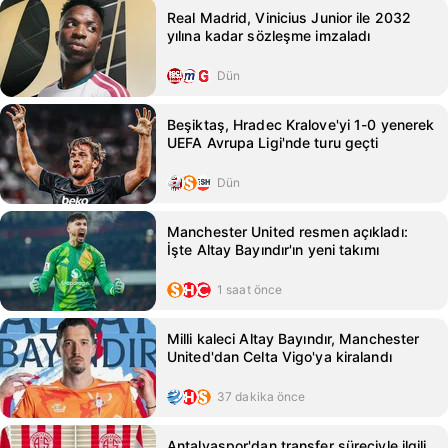
Real Madrid, Vinicius Junior ile 2032
yılına kadar sözleşme imzaladı
Dün
Beşiktaş, Hradec Kralove'yi 1-0 yenerek
UEFA Avrupa Ligi'nde turu geçti
Dün
Manchester United resmen açıkladı:
İşte Altay Bayındır'ın yeni takımı
1 saat önce
Milli kaleci Altay Bayındır, Manchester
United'dan Celta Vigo'ya kiralandı
37 dakika önce
Antalyaspor'dan transfer süreciyle ilgili