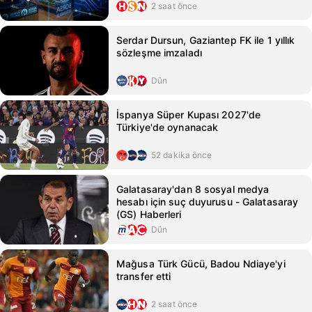
2 saat önce
Serdar Dursun, Gaziantep FK ile 1 yıllık
sözleşme imzaladı
Dün
İspanya Süper Kupası 2027'de
Türkiye'de oynanacak
52 dakika önce
Galatasaray'dan 8 sosyal medya
hesabı için suç duyurusu - Galatasaray
(GS) Haberleri
Dün
Mağusa Türk Gücü, Badou Ndiaye'yi
transfer etti
2 saat önce