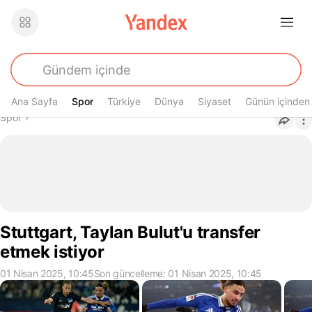
Ana Sayfa
Spor
Spor
Türkiye
Dünya
Siyaset
Günün içinden
Buradasın
Spor
›
Stuttgart, Taylan Bulut'u transfer
etmek istiyor
01 Nisan 2025, 10:45
Son güncelleme: 01 Nisan 2025, 10:45