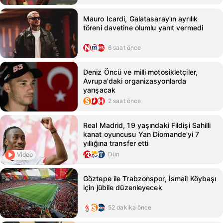
Mauro Icardi, Galatasaray'ın ayrılık
töreni davetine olumlu yanıt vermedi
6 saat önce
Deniz Öncü ve milli motosikletçiler,
Avrupa'daki organizasyonlarda
yarışacak
2 saat önce
Real Madrid, 19 yaşındaki Fildişi Sahilli
kanat oyuncusu Yan Diomande'yi 7
yıllığına transfer etti
Dün
Video
Göztepe ile Trabzonspor, İsmail Köybaşı
için jübile düzenleyecek
52 dakika önce