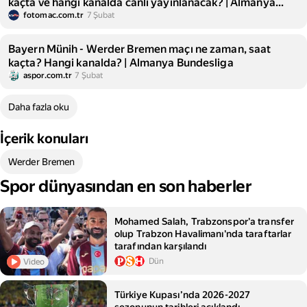
kaçta ve hangi kanalda canlı yayınlanacak? | Almanya
Bundesliga
fotomac.com.tr
7 Şubat
Bayern Münih - Werder Bremen maçı ne zaman, saat
kaçta? Hangi kanalda? | Almanya Bundesliga
aspor.com.tr
7 Şubat
Daha fazla oku
İçerik konuları
Werder Bremen
Spor dünyasından en son haberler
Mohamed Salah, Trabzonspor'a transfer
olup Trabzon Havalimanı'nda taraftarlar
tarafından karşılandı
Dün
Video
Türkiye Kupası’nda 2026-2027