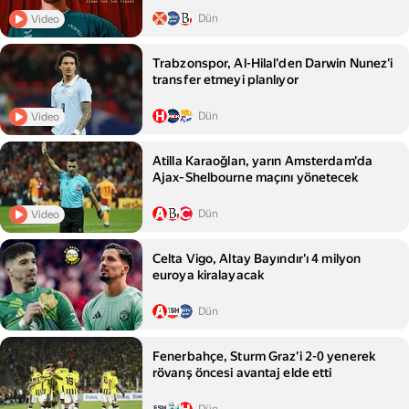
Dün
Video
Trabzonspor, Al-Hilal'den Darwin Nunez'i
transfer etmeyi planlıyor
Dün
Video
Atilla Karaoğlan, yarın Amsterdam'da
Ajax‑Shelbourne maçını yönetecek
Dün
Video
Celta Vigo, Altay Bayındır'ı 4 milyon
euroya kiralayacak
Dün
Fenerbahçe, Sturm Graz'i 2-0 yenerek
rövanş öncesi avantaj elde etti