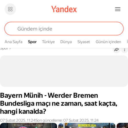
Ana Sayfa
Spor
Spor
Türkiye
Dünya
Siyaset
Günün içinden
Buradasın
Spor
›
Bayern Münih - Werder Bremen
Bundesliga maçı ne zaman, saat kaçta,
hangi kanalda?
07 Şubat 2025, 11:24
Son güncelleme: 07 Şubat 2025, 11:24