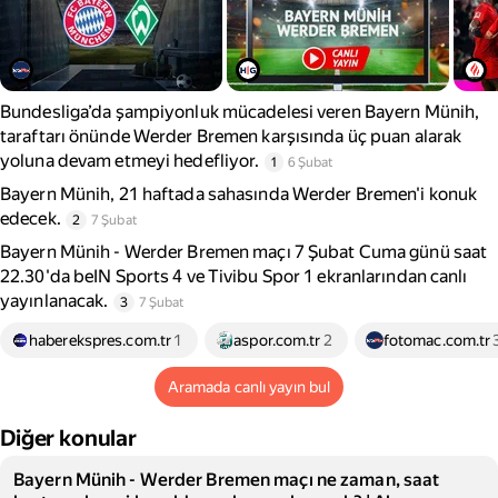
Bundesliga’da şampiyonluk mücadelesi veren Bayern Münih,
taraftarı önünde Werder Bremen karşısında üç puan alarak
yoluna devam etmeyi hedefliyor.
1
6 Şubat
Bayern Münih, 21 haftada sahasında Werder Bremen'i konuk
edecek.
2
7 Şubat
Bayern Münih - Werder Bremen maçı 7 Şubat Cuma günü saat
22.30'da beIN Sports 4 ve Tivibu Spor 1 ekranlarından canlı
yayınlanacak.
3
7 Şubat
haberekspres.com.tr
1
aspor.com.tr
2
fotomac.com.tr
Aramada canlı yayın bul
Diğer konular
Bayern Münih - Werder Bremen maçı ne zaman, saat