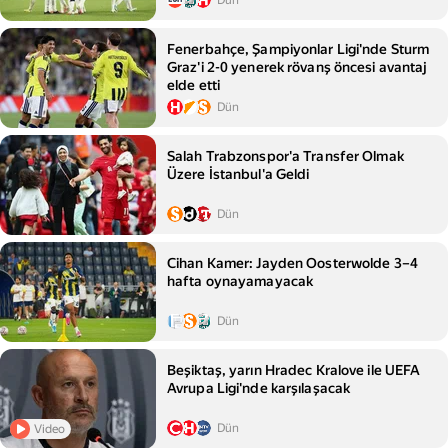
Dün
Fenerbahçe, Şampiyonlar Ligi'nde Sturm
Graz'i 2-0 yenerek rövanş öncesi avantaj
elde etti
Dün
Salah Trabzonspor'a Transfer Olmak
Üzere İstanbul'a Geldi
Dün
Cihan Kamer: Jayden Oosterwolde 3–4
hafta oynayamayacak
Dün
Beşiktaş, yarın Hradec Kralove ile UEFA
Avrupa Ligi'nde karşılaşacak
Dün
Video