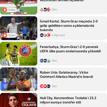
sezonunun tarihleri açıklandı
Dün
Video
İsmail Kartal, Sturm Graz maçında 2-0
galip geldikten sonra açıklamalarda
bulundu
5 Ağustos
Video
Fenerbahçe, Sturm Graz'ı 2-0 yenerek
UEFA ülke puanı sıralamasında yükseldi
Dün
Ruben Uria: Galatasaray, Victor
Osimhen'i Atletico Madrid'e önerdi
Dün
Hull City, Konstantinos Tzolakis'ı 23,3
milyon euroya transfer etti