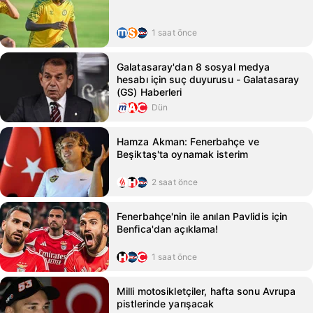
1 saat önce
Galatasaray'dan 8 sosyal medya
hesabı için suç duyurusu - Galatasaray
(GS) Haberleri
Dün
Hamza Akman: Fenerbahçe ve
Beşiktaş'ta oynamak isterim
2 saat önce
Fenerbahçe'nin ile anılan Pavlidis için
Benfica'dan açıklama!
1 saat önce
Milli motosikletçiler, hafta sonu Avrupa
pistlerinde yarışacak