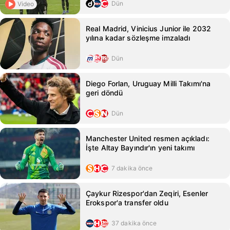
Dün
Video
Real Madrid, Vinicius Junior ile 2032
yılına kadar sözleşme imzaladı
Dün
Diego Forlan, Uruguay Milli Takımı'na
geri döndü
Dün
Manchester United resmen açıkladı:
İşte Altay Bayındır'ın yeni takımı
7 dakika önce
Çaykur Rizespor'dan Zeqiri, Esenler
Erokspor'a transfer oldu
37 dakika önce