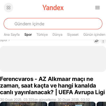
Ana Sayfa
Spor
Spor
Türkiye
Dünya
Siyaset
Günün içinden
Buradasın
Spor
›
Ferencvaros - AZ Alkmaar maçı ne
zaman, saat kaçta ve hangi kanalda
canlı yayınlanacak? | UEFA Avrupa Ligi
30 Ocak 2025, 03:32
Son güncelleme: 30 Ocak 2025, 03:32