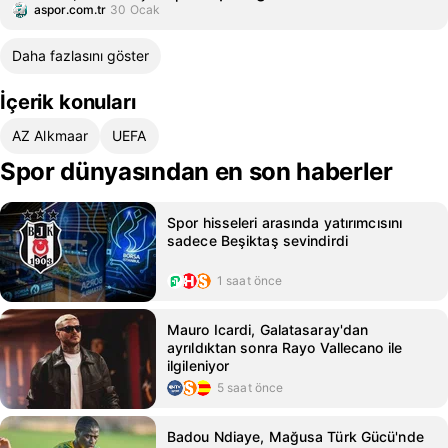
aspor.com.tr
30 Ocak
Daha fazlasını göster
İçerik konuları
AZ Alkmaar
UEFA
Spor dünyasından en son haberler
Spor hisseleri arasında yatırımcısını
sadece Beşiktaş sevindirdi
1 saat önce
Mauro Icardi, Galatasaray'dan
ayrıldıktan sonra Rayo Vallecano ile
ilgileniyor
5 saat önce
Badou Ndiaye, Mağusa Türk Gücü'nde