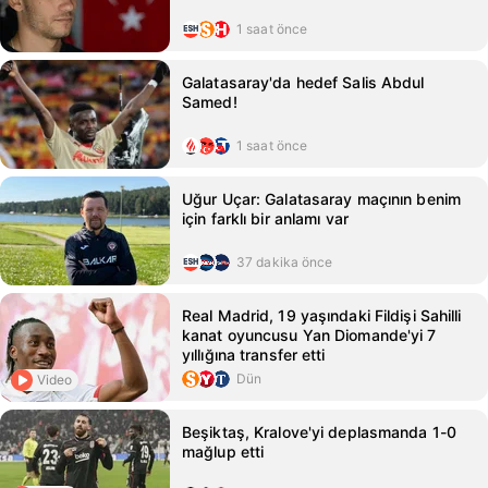
1 saat önce
Galatasaray'da hedef Salis Abdul
Samed!
1 saat önce
Uğur Uçar: Galatasaray maçının benim
için farklı bir anlamı var
37 dakika önce
Real Madrid, 19 yaşındaki Fildişi Sahilli
kanat oyuncusu Yan Diomande'yi 7
yıllığına transfer etti
Dün
Video
Beşiktaş, Kralove'yi deplasmanda 1-0
mağlup etti