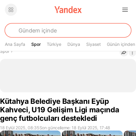
Ana Sayfa
Spor
Spor
Türkiye
Dünya
Siyaset
Günün içinden
Buradasın
Spor
›
Kütahya Belediye Başkanı Eyüp
Kahveci, U19 Gelişim Ligi maçında
genç futbolcuları destekledi
18 Eylül 2025, 08:35
Son güncelleme: 18 Eylül 2025, 17:48