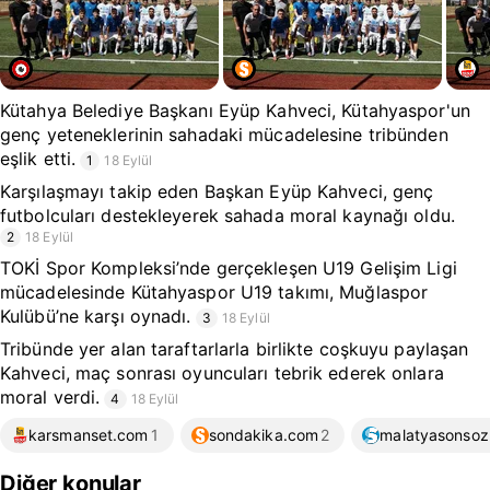
Kütahya Belediye Başkanı Eyüp Kahveci, Kütahyaspor'un
genç yeteneklerinin sahadaki mücadelesine tribünden
eşlik etti.
1
18 Eylül
Karşılaşmayı takip eden Başkan Eyüp Kahveci, genç
futbolcuları destekleyerek sahada moral kaynağı oldu.
2
18 Eylül
TOKİ Spor Kompleksi’nde gerçekleşen U19 Gelişim Ligi
mücadelesinde Kütahyaspor U19 takımı, Muğlaspor
Kulübü’ne karşı oynadı.
3
18 Eylül
Tribünde yer alan taraftarlarla birlikte coşkuyu paylaşan
Kahveci, maç sonrası oyuncuları tebrik ederek onlara
moral verdi.
4
18 Eylül
karsmanset.com
1
sondakika.com
2
malatyasonsoz
Diğer konular