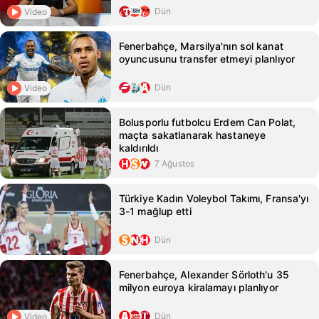
Dün
Video
Fenerbahçe, Marsilya'nın sol kanat
oyuncusunu transfer etmeyi planlıyor
Dün
Video
Bolusporlu futbolcu Erdem Can Polat,
maçta sakatlanarak hastaneye
kaldırıldı
7 Ağustos
Türkiye Kadın Voleybol Takımı, Fransa'yı
3-1 mağlup etti
Dün
Fenerbahçe, Alexander Sörloth'u 35
milyon euroya kiralamayı planlıyor
Dün
Video