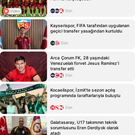
Dün
Video
Kayserispor, FIFA tarafından uygulanan
geçici transfer yasağından kurtuldu
Dün
Arca Çorum FK, 28 yaşındaki
Venezuelalı forvet Jesus Ramirez'i
transfer etti
Dün
Kocaelispor, İzmit'te sezon açılış
programında taraftarlarıyla buluştu
Dün
Galatasaray, U17 takımının teknik
sorumlusunu Eren Derdiyok olarak
atadı