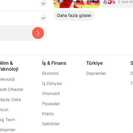
3 saat ö
Daha fazla göster
Bilim &
İş & Finans
Türkiye
S
Teknoloji
Ekonomi
Depremler
D
eknoloji
İş Dünyası
T
kıllı Cihazlar
Otomobil
Yapay Zeka
Piyasalar
Oyun
Kripto
Big Tech
Sektörler
irişimler