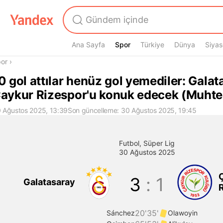
Ana Sayfa
Spor
Spor
Türkiye
Dünya
Siyas
radasın
or
›
0 gol attılar henüz gol yemediler: Galat
aykur Rizespor'u konuk edecek (Muhtem
 Ağustos 2025, 13:39
Son güncelleme: 30 Ağustos 2025, 19:45
Galatasaray-Çaykur Rizespor maçı. 
Futbol
,
Süper Lig
30 Ağustos 2025
3
:
1
Galatasaray
20'
35'
Sánchez
Olawoyin