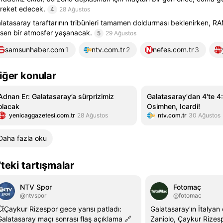
reket edecek.
4
28 Ağustos
latasaray taraftarının tribünleri tamamen doldurması beklenirken, R
sen bir atmosfer yaşanacak.
5
29 Ağustos
samsunhaber.com
1
ntv.com.tr
2
nefes.com.tr
3
iğer konular
Adnan Er: Galatasaray’a sürprizimiz
Galatasaray'dan 4'te 4
olacak
Osimhen, Icardi!
yenicaggazetesi.com.tr
28 Ağustos
ntv.com.tr
30 Ağustos
Daha fazla oku
'teki tartışmalar
NTV Spor
Fotomaç
@ntvspor
@fotomac
💥Çaykur Rizespor gece yarısı patladı:
Galatasaray'ın İtalyan
Galatasaray maçı sonrası flaş açıklama 🔗
Zaniolo, Çaykur Rizes