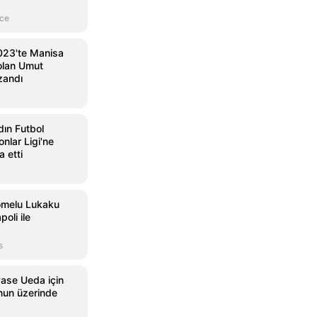
nce
023'te Manisa
 olan Umut
x.com
30 Ağustos
x.com
30 Ağu
zandı
ın Futbol
nlar Ligi'ne
a etti
omelu Lukaku
poli ile
s
ase Ueda için
nun üzerinde