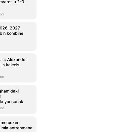
cvaros'u 2-0
nce
2026–2027
 bin kombine
cic: Alexander
ın kalecisi
nce
ngham'daki
m
a yarışacak
nce
olay53
Fanatik
@olay53rize
@fanatikcom
name çeken
Çaykur Rizespor'dan Galatasaray Maçı
Gol | Galatasaray
kımla antrenmana
Sonrası Hakemlere Sert Tepki
(90+2' Icardi) Can