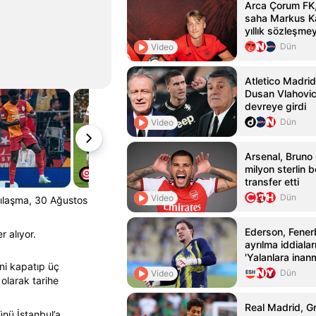
Arca Çorum FK,
saha Markus Ka
yıllık sözleşmey
Dün
Video
Atletico Madrid
Dusan Vlahovic 
devreye girdi
Dün
Video
Arsenal, Bruno
milyon sterlin 
transfer etti
Dün
Video
şılaşma, 30 Ağustos
Ederson, Fene
r alıyor.
ayrılma iddialar
'Yalanlara inan
ni kapatıp üç
Dün
Video
 olarak tarihe
Real Madrid, 
nü İstanbul’a