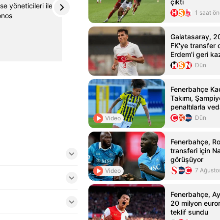
çıktı
se yöneticileri ile
⚽️'Şampiyonlar Ligi'nde elin oğlu, adamı
1 saat ö
onos
elek gibi yapar'
Galatasaray, 2
FK'ye transfer
x.com
31 Ağustos
Erdem'i geri ka
Dün
Fenerbahçe Kad
Takımı, Şampiyo
penaltılarla ved
Dün
Video
Fenerbahçe, R
transferi için Na
görüşüyor
7 Ağusto
Video
Fenerbahçe, Ay
20 milyon euro
teklif sundu