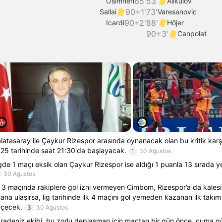
65'
53'
Osimhen
Alikulov
90+1'
73'
Sallai
Varesanovic
90+2'
88'
Icardi
Höjer
90+3'
Canpolat
latasaray ile Çaykur Rizespor arasında oynanacak olan bu kritik kar
25 tarihinde saat 21:30'da başlayacak.
1
30 Ağustos
gde 1 maçı eksik olan Çaykur Rizespor ise aldığı 1 puanla 13 sırada ye
30 Ağustos
k 3 maçında rakiplere gol izni vermeyen Cimbom, Rizespor’a da kalesi
ana ulaşırsa, lig tarihinde ilk 4 maçını gol yemeden kazanan ilk takım
çecek.
3
30 Ağustos
radeniz ekibi, bu zorlu deplasman için maçtan bir gün önce, cuma gü