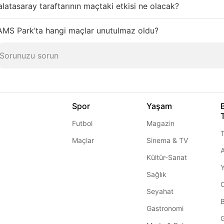
latasaray taraftarının maçtaki etkisi ne olacak?
AMS Park’ta hangi maçlar unutulmaz oldu?
Spor
Yaşam
Futbol
Magazin
T
Maçlar
Sinema & TV
A
Kültür-Sanat
Sağlık
Seyahat
Gastronomi
G