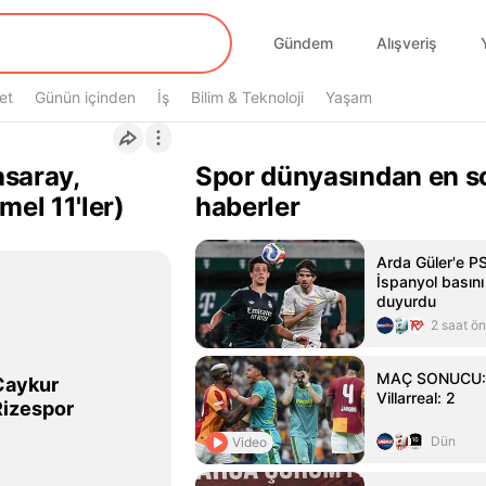
Gündem
Alışveriş
et
Günün içinden
İş
Bilim & Teknoloji
Yaşam
asaray,
Spor dünyasından en s
el 11'ler)
haberler
Arda Güler'e PS
İspanyol basını
duyurdu
Maç tarihi ve saati: 30 Ağustos 2025
2 saat ö
MAÇ SONUCU: G
Çaykur
Villarreal: 2
Rizespor
Dün
Video