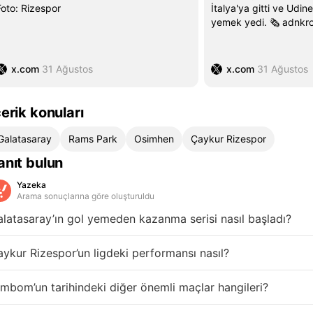
Foto: Rizespor
İtalya'ya gitti ve Udine
yemek yedi. 🗞️ adnkr
x.com
31 Ağustos
x.com
31 Ağustos
çerik konuları
Galatasaray
Rams Park
Osimhen
Çaykur Rizespor
anıt bulun
Yazeka
Arama sonuçlarına göre oluşturuldu
latasaray’ın gol yemeden kazanma serisi nasıl başladı?
ykur Rizespor’un ligdeki performansı nasıl?
mbom’un tarihindeki diğer önemli maçlar hangileri?