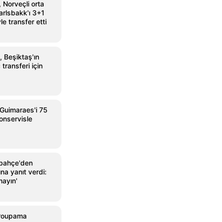
 Norveçli orta
rlsbakk'ı 3+1
le transfer etti
, Beşiktaş'ın
transferi için
 Guimaraes'i 75
bonservisle
rbahçe'den
ına yanıt verdi:
mayın'
Groupama