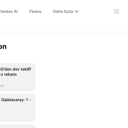
Yandex AI
Finans
Daha fazla
on
G'den dev teklif!
 o rakamı
nce
alatasaray: 1 -