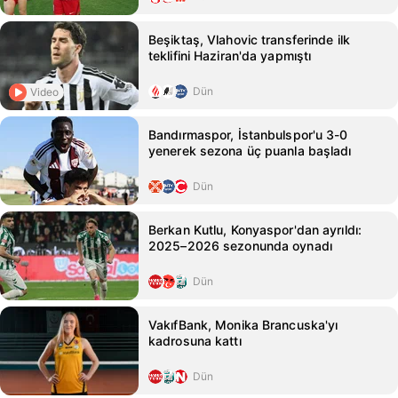
Beşiktaş, Vlahovic transferinde ilk
teklifini Haziran'da yapmıştı
Dün
Video
Bandırmaspor, İstanbulspor'u 3-0
yenerek sezona üç puanla başladı
Dün
Berkan Kutlu, Konyaspor'dan ayrıldı:
2025–2026 sezonunda oynadı
Dün
VakıfBank, Monika Brancuska'yı
kadrosuna kattı
Dün