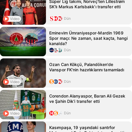
Süper Lig takımı, Norveç'ten Lillestrøm
SK'lı Markus Karlsbakk'ı transfer etti
Dün
Video
Eminevim Ümraniyespor-Mardin 1969
Spor maçı: Ne zaman, saat kaçta, hangi
kanalda?
Dün
Ozan Can Kökçü, Palandöken'de
Vanspor FK'nin hazırlıklarını tamamladı
Dün
Video
Corendon Alanyaspor, Baran Ali Gezek
ve Şahin Dik'i transfer etti
Dün
Video
Kasımpaşa, 19 yaşındaki santrfor