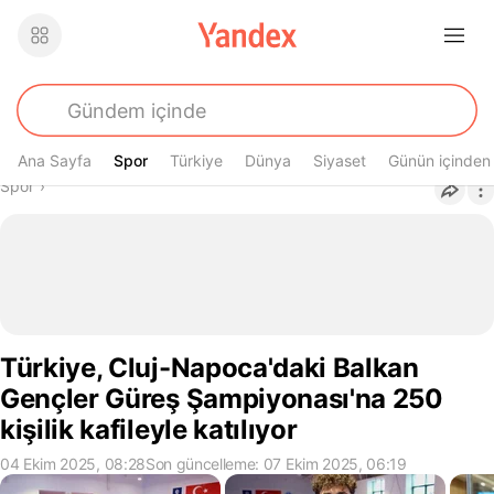
Ana Sayfa
Spor
Spor
Türkiye
Dünya
Siyaset
Günün içinden
Buradasın
Spor
›
Türkiye, Cluj-Napoca'daki Balkan
Gençler Güreş Şampiyonası'na 250
kişilik kafileyle katılıyor
04 Ekim 2025, 08:28
Son güncelleme: 07 Ekim 2025, 06:19