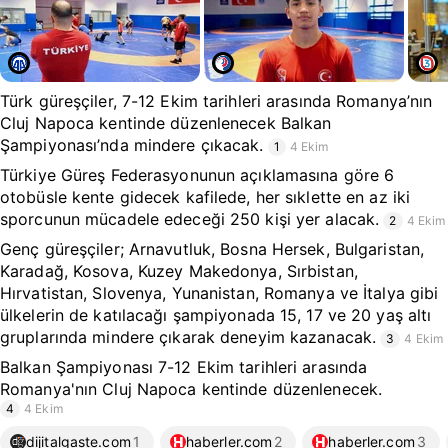
Türk güreşçiler, 7-12 Ekim tarihleri arasında Romanya’nın
Cluj Napoca kentinde düzenlenecek Balkan
Şampiyonası’nda mindere çıkacak.
1
4 Ekim
Türkiye Güreş Federasyonunun açıklamasına göre 6
otobüsle kente gidecek kafilede, her sıklette en az iki
sporcunun mücadele edeceği 250 kişi yer alacak.
2
4 Ekim
Genç güreşçiler; Arnavutluk, Bosna Hersek, Bulgaristan,
Karadağ, Kosova, Kuzey Makedonya, Sırbistan,
Hırvatistan, Slovenya, Yunanistan, Romanya ve İtalya gibi
ülkelerin de katılacağı şampiyonada 15, 17 ve 20 yaş altı
gruplarında mindere çıkarak deneyim kazanacak.
3
4 Ekim
Balkan Şampiyonası 7-12 Ekim tarihleri arasında
Romanya'nın Cluj Napoca kentinde düzenlenecek.
4
4 Ekim
dijitalgaste.com
1
haberler.com
2
haberler.com
3