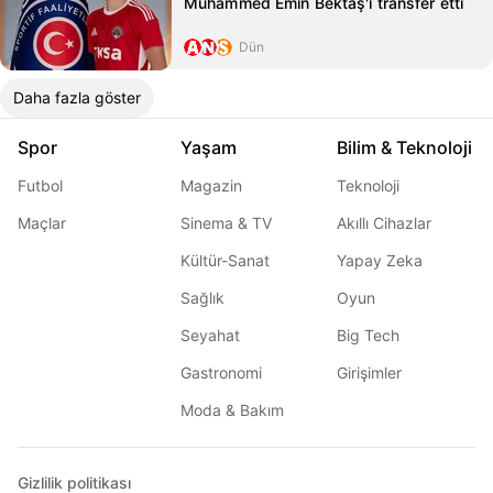
Muhammed Emin Bektaş'ı transfer etti
Dün
Daha fazla göster
Spor
Yaşam
Bilim & Teknoloji
Futbol
Magazin
Teknoloji
Maçlar
Sinema & TV
Akıllı Cihazlar
Kültür-Sanat
Yapay Zeka
Sağlık
Oyun
Seyahat
Big Tech
Gastronomi
Girişimler
Moda & Bakım
Gizlilik politikası