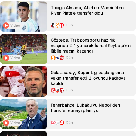
Thiago Almada, Atletico Madrid'den
River Plate'e transfer oldu
Dün
Video
Göztepe, Trabzonspor'u hazırlık
maçında 2-1 yenerek İsmail Köybaşı'nın
jübile maçını kazandı
Dün
Video
Galatasaray, Süper Lig başlangıcına
yakın transfer etti: 2 oyuncu kadroya
katıldı
Dün
Fenerbahçe, Lukaku'yu Napoli'den
transfer etmeyi planlıyor
Dün
Video