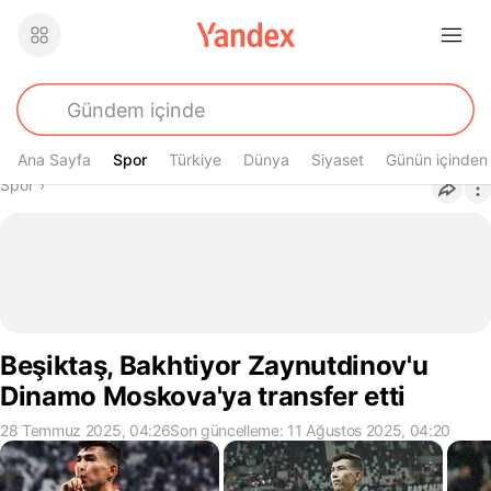
Ana Sayfa
Spor
Spor
Türkiye
Dünya
Siyaset
Günün içinden
Buradasın
Spor
›
Beşiktaş, Bakhtiyor Zaynutdinov'u
Dinamo Moskova'ya transfer etti
28 Temmuz 2025, 04:26
Son güncelleme: 11 Ağustos 2025, 04:20