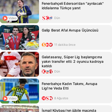
Fenerbahçeli Ederson'dan "ayrılacak"
iddialarına Türkçe yanıt
Dün
Video
Galip Berat Afal Avrupa Üçüncüsü
11 dakika önce
Galatasaray, Süper Lig başlangıcına
yakın transfer etti: 2 oyuncu kadroya
katıldı
Dün
Fenerbahçe Kadın Takımı, Avrupa
Ligi'ne Veda Etti
8 Ağustos
Video
İsmail Köybaşı'nın jübile maçında