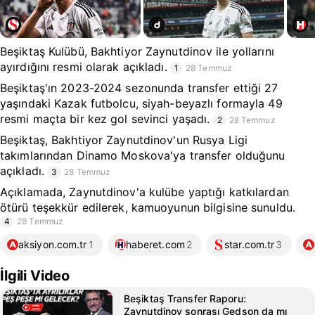
Beşiktaş Kulübü, Bakhtiyor Zaynutdinov ile yollarını
ayırdığını resmi olarak açıkladı.
1
28 Temmuz
Beşiktaş'ın 2023-2024 sezonunda transfer ettiği 27
yaşındaki Kazak futbolcu, siyah-beyazlı formayla 49
resmi maçta bir kez gol sevinci yaşadı.
2
28 Temmuz
Beşiktaş, Bakhtiyor Zaynutdinov'un Rusya Ligi
takımlarından Dinamo Moskova'ya transfer olduğunu
açıkladı.
3
28 Temmuz
Açıklamada, Zaynutdinov'a kulübe yaptığı katkılardan
ötürü teşekkür edilerek, kamuoyunun bilgisine sunuldu.
4
28 Temmuz
aksiyon.com.tr
1
haberet.com
2
star.com.tr
3
İlgili Video
Beşiktaş Transfer Raporu:
Zaynutdinov sonrası Gedson da mı