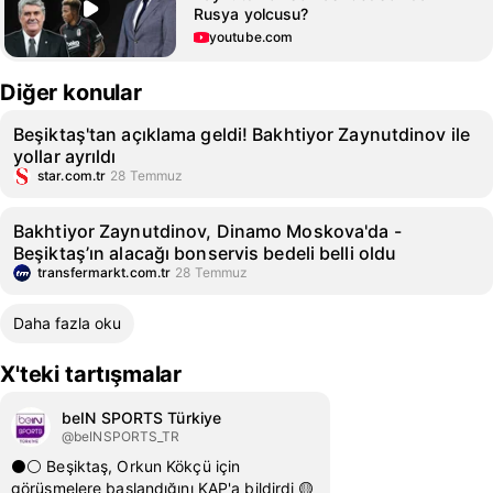
Rusya yolcusu?
youtube.com
Diğer konular
Beşiktaş'tan açıklama geldi! Bakhtiyor Zaynutdinov ile
yollar ayrıldı
star.com.tr
28 Temmuz
Bakhtiyor Zaynutdinov, Dinamo Moskova'da -
Beşiktaş’ın alacağı bonservis bedeli belli oldu
transfermarkt.com.tr
28 Temmuz
Daha fazla oku
X'teki tartışmalar
beIN SPORTS Türkiye
@beINSPORTS_TR
⚫️⚪️ Beşiktaş, Orkun Kökçü için
görüşmelere başlandığını KAP'a bildirdi 🟡