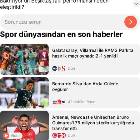
Bakhtiyor'un Beşiktaş'taki performansı neden
eleştirildi?
Spor dünyasından en son haberler
Galatasaray, Villarreal ile RAMS Park'ta
hazırlık maçı oynadı: 2-1 yenildi
Dün
Bernardo Silva'dan Arda Güler'e
övgüler
42 dakika önce
Arsenal, Newcastle United'tan Bruno
Guimares'i 75 milyon sterlin karşılığında
transfer etti
Dün
Video