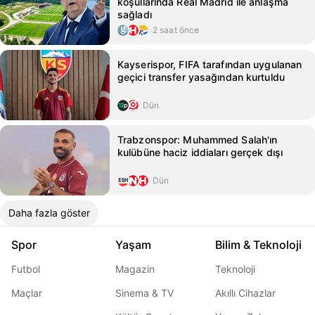
koşullarında Real Madrid ile anlaşma
sağladı
2 saat önce
Kayserispor, FIFA tarafından uygulanan
geçici transfer yasağından kurtuldu
Dün
Trabzonspor: Muhammed Salah'ın
kulübüne haciz iddiaları gerçek dışı
Dün
Daha fazla göster
Spor
Yaşam
Bilim & Teknoloji
Futbol
Magazin
Teknoloji
Maçlar
Sinema & TV
Akıllı Cihazlar