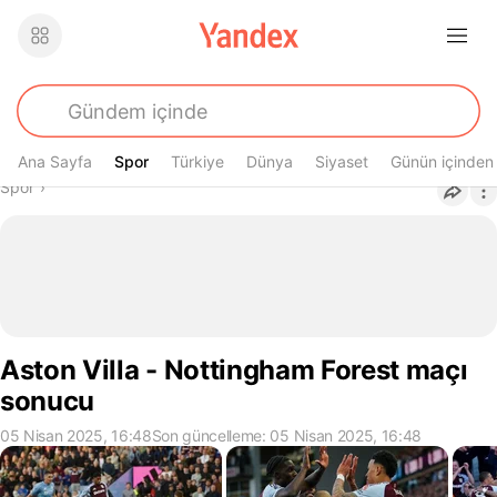
Ana Sayfa
Spor
Spor
Türkiye
Dünya
Siyaset
Günün içinden
Buradasın
Spor
›
Aston Villa - Nottingham Forest maçı
sonucu
05 Nisan 2025, 16:48
Son güncelleme: 05 Nisan 2025, 16:48