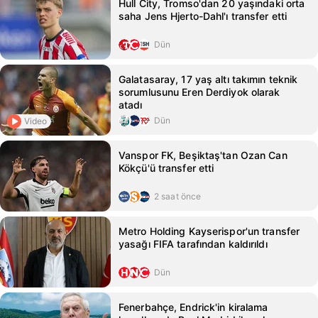
Hull City, Tromso'dan 20 yaşındaki orta
saha Jens Hjerto-Dahl'ı transfer etti
Dün
Galatasaray, 17 yaş altı takımın teknik
sorumlusunu Eren Derdiyok olarak
atadı
Dün
Video
Vanspor FK, Beşiktaş'tan Ozan Can
Kökçü'ü transfer etti
2 saat önce
Metro Holding Kayserispor'un transfer
yasağı FIFA tarafından kaldırıldı
Dün
Fenerbahçe, Endrick'in kiralama