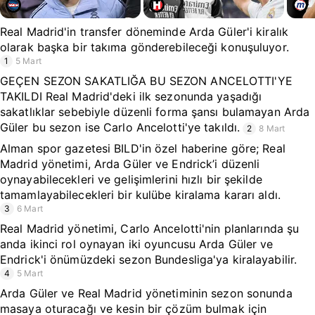
Real Madrid'in transfer döneminde Arda Güler'i kiralık
olarak başka bir takıma gönderebileceği konuşuluyor.
1
5 Mart
GEÇEN SEZON SAKATLIĞA BU SEZON ANCELOTTI'YE
TAKILDI Real Madrid'deki ilk sezonunda yaşadığı
sakatlıklar sebebiyle düzenli forma şansı bulamayan Arda
Güler bu sezon ise Carlo Ancelotti'ye takıldı.
2
8 Mart
Alman spor gazetesi BILD'in özel haberine göre; Real
Madrid yönetimi, Arda Güler ve Endrick’i düzenli
oynayabilecekleri ve gelişimlerini hızlı bir şekilde
tamamlayabilecekleri bir kulübe kiralama kararı aldı.
3
6 Mart
Real Madrid yönetimi, Carlo Ancelotti'nin planlarında şu
anda ikinci rol oynayan iki oyuncusu Arda Güler ve
Endrick'i önümüzdeki sezon Bundesliga'ya kiralayabilir.
4
5 Mart
Arda Güler ve Real Madrid yönetiminin sezon sonunda
masaya oturacağı ve kesin bir çözüm bulmak için