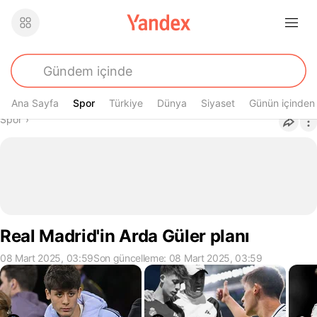
Ana Sayfa
Spor
Spor
Türkiye
Dünya
Siyaset
Günün içinden
Buradasın
Spor
›
Real Madrid'in Arda Güler planı
08 Mart 2025, 03:59
Son güncelleme: 08 Mart 2025, 03:59