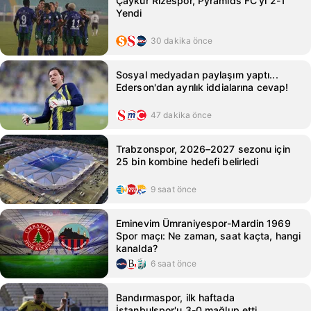
Çaykur Rizespor, Pyramids FC'yi 2-1
Yendi
30 dakika önce
Sosyal medyadan paylaşım yaptı...
Ederson'dan ayrılık iddialarına cevap!
47 dakika önce
Trabzonspor, 2026–2027 sezonu için
25 bin kombine hedefi belirledi
9 saat önce
Eminevim Ümraniyespor-Mardin 1969
Spor maçı: Ne zaman, saat kaçta, hangi
kanalda?
6 saat önce
Bandırmaspor, ilk haftada
İstanbulspor'u 3-0 mağlup etti