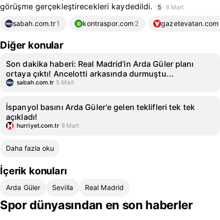
görüşme gerçekleştirecekleri kaydedildi.
5
8 Mart
sabah.com.tr
1
kontraspor.com
2
gazetevatan.com
Diğer konular
Son dakika haberi: Real Madrid’in Arda Güler planı
ortaya çıktı! Ancelotti arkasında durmuştu...
sabah.com.tr
5 Mart
İspanyol basını Arda Güler'e gelen teklifleri tek tek
açıkladı!
hurriyet.com.tr
8 Mart
Daha fazla oku
İçerik konuları
Arda Güler
Sevilla
Real Madrid
Spor dünyasından en son haberler