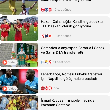
10 saat önce
Hakan Çalhanoğlu: Kendimi gelecekte
TFF başkanı olarak görüyorum
13 saat önce
Corendon Alanyaspor, Baran Ali Gezek
ve Şahin Dik'i transfer etti
11 saat önce
Video
Fenerbahçe, Romelu Lukaku transferi
için Napoli ile görüşmelere başladı
Dün
Video
İsmail Köybaşı'nın jübile maçında
kazanan Göztepe