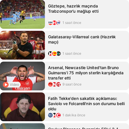
Göztepe, hazırlık maçında
Trabzonspor’u mağlup etti
1 saat önce
Galatasaray-Villarreal canlı (Hazırlık
maçı)
1 saat önce
Arsenal, Newcastle United'tan Bruno
Guimares'i 75 milyon sterlin karşılığında
transfer etti
9 saat önce
Video
Fatih Tekke'den sakatlık açıklaması:
Saviolo ve Folcarelli'nin son durumu belli
oldu
1 dakika önce