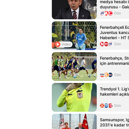
medya hesabı i
duyurusu - Gal
Haberleri
Dün
Fenerbahçeli E
Juventus kanca
Haberleri - HT 
Dün
Video
Fenerbahçe, St
için antrenmanl
Dün
Trendyol 1. Lig'
hakemleri açıkl
Dün
Samsunspor, Ig
2031'e kadar tr