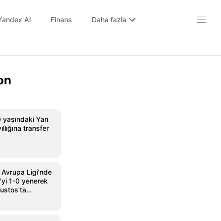
Yandex AI
Finans
Daha fazla
on
9 yaşındaki Yan
llığına transfer
 Avrupa Ligi'nde
'yi 1-0 yenerek
ustos'ta