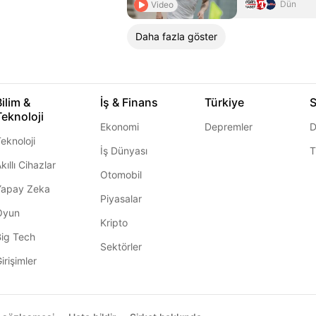
Dün
Video
Daha fazla göster
Bilim &
İş & Finans
Türkiye
S
Teknoloji
Ekonomi
Depremler
D
eknoloji
İş Dünyası
T
kıllı Cihazlar
Otomobil
Yapay Zeka
Piyasalar
Oyun
Kripto
Big Tech
Sektörler
irişimler