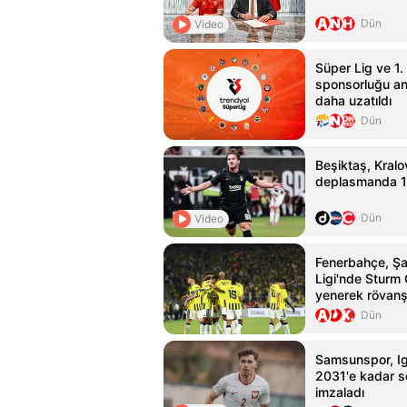
Dün
Video
Süper Lig ve 1. 
sponsorluğu an
daha uzatıldı
Dün
Beşiktaş, Kralo
deplasmanda 1-
Dün
Video
Fenerbahçe, Ş
Ligi'nde Sturm 
yenerek rövanş
elde etti
Dün
Samsunspor, Ig
2031'e kadar s
imzaladı