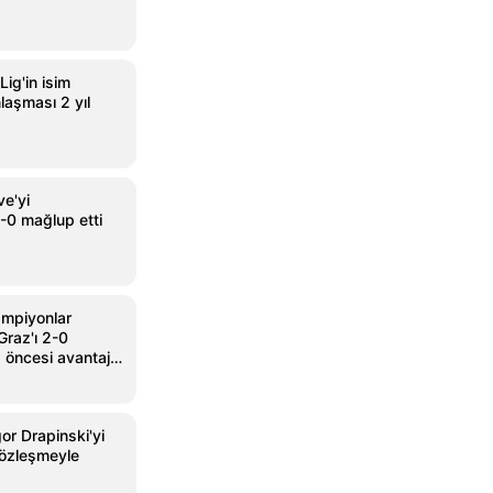
Lig'in isim
laşması 2 yıl
ve'yi
0 mağlup etti
ampiyonlar
Graz'ı 2-0
 öncesi avantaj
or Drapinski'yi
özleşmeyle