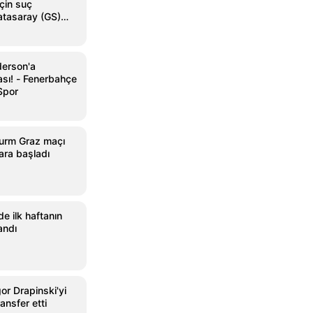
çin suç
atasaray (GS)
derson'a
sı! - Fenerbahçe
Spor
urm Graz maçı
ara başladı
de ilk haftanın
andı
or Drapinski'yi
ansfer etti