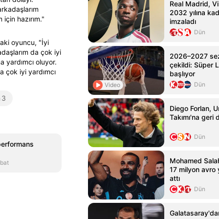
Real Madrid, Vin
arkadaşlarım
2032 yılına ka
için hazırım."
imzaladı
Dün
ki oyuncu, "İyi
daşlarım da çok iyi
2026–2027 sez
na yardımcı oluyor.
çekildi: Süper L
a çok iyi yardımcı
başlıyor
Dün
Video
m
3
Diego Forlan, U
Takımı'na geri
Dün
performans
Mohamed Salah
bat
17 milyon avro y
attı
Dün
Galatasaray'da