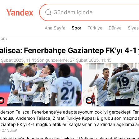
Ana Sayfa
Spor
Spor
Türkiye
Dünya
Siyas
radasın
or
›
alisca: Fenerbahçe Gaziantep FK'yı 4-1
 Şubat 2025, 11:45
Son güncelleme: 27 Şubat 2025, 11:45
derson Talisca: Fenerbahçe'ye adaptasyonum çok iyi gerçekleşti Fen
uncusu Anderson Talisca, Ziraat Türkiye Kupası B grubu son maçın
ziantep FK'yi 4-1 mağlup ettikleri karşılaşmanın ardından açıklamala
27 Şubat
libiyeti değerlendiren Brezilyalı yıldız, "Mutluyuz elde ettiğimiz sonuç