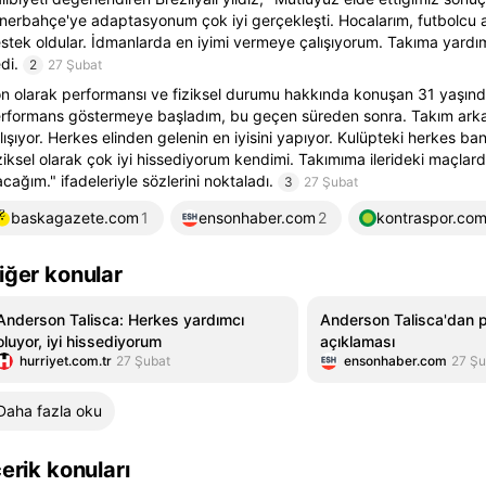
nerbahçe'ye adaptasyonum çok iyi gerçekleşti. Hocalarım, futbolcu 
stek oldular. İdmanlarda en iyimi vermeye çalışıyorum. Takıma yardım 
di.
2
27 Şubat
n olarak performansı ve fiziksel durumu hakkında konuşan 31 yaşında
rformans göstermeye başladım, bu geçen süreden sonra. Takım arka
lışıyor. Herkes elinden gelenin en iyisini yapıyor. Kulüpteki herkes ba
ziksel olarak çok iyi hissediyorum kendimi. Takımıma ilerideki maçlard
acağım." ifadeleriyle sözlerini noktaladı.
3
27 Şubat
baskagazete.com
1
ensonhaber.com
2
kontraspor.co
iğer konular
Anderson Talisca: Herkes yardımcı
Anderson Talisca'dan 
oluyor, iyi hissediyorum
açıklaması
hurriyet.com.tr
27 Şubat
ensonhaber.com
27 Şu
Daha fazla oku
çerik konuları