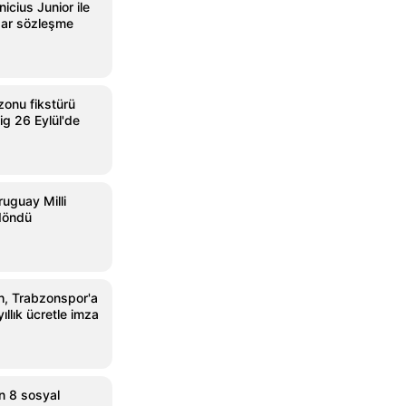
icius Junior ile
dar sözleşme
onu fikstürü
ig 26 Eylül'de
ruguay Milli
 döndü
, Trabzonspor'a
ıllık ücretle imza
n 8 sosyal