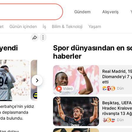
Gündem
Alışveriş
et
Günün içinden
İş
Bilim & Teknoloji
Yaşam
 yendi
Spor dünyasından en s
haberler
Real Madrid, 1
Diomande'yi 7 yı
etti
Dün
Video
Beşiktaş, UEFA
erbahçe'nin yıldız
Hradec Kralove
da deplasmanda
rövanşta 13 Ağ
rda bulundu.
karşılaşacak
Dün
tan dolayı.