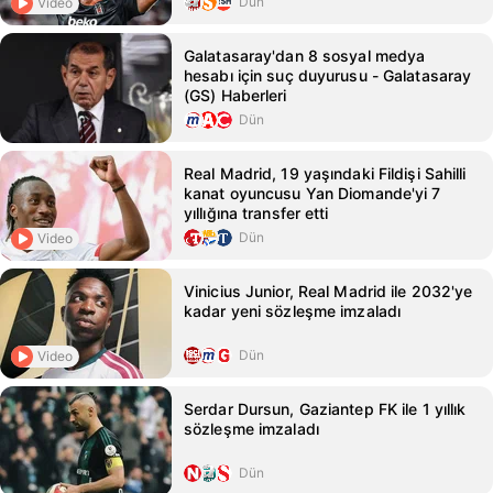
Dün
Video
Galatasaray'dan 8 sosyal medya
hesabı için suç duyurusu - Galatasaray
(GS) Haberleri
Dün
Real Madrid, 19 yaşındaki Fildişi Sahilli
kanat oyuncusu Yan Diomande'yi 7
yıllığına transfer etti
Dün
Video
Vinicius Junior, Real Madrid ile 2032'ye
kadar yeni sözleşme imzaladı
Dün
Video
Serdar Dursun, Gaziantep FK ile 1 yıllık
sözleşme imzaladı
Dün