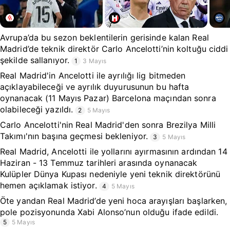
Avrupa’da bu sezon beklentilerin gerisinde kalan Real
Madrid’de teknik direktör Carlo Ancelotti’nin koltuğu ciddi
şekilde sallanıyor.
1
3 Mayıs
Real Madrid'in Ancelotti ile ayrılığı lig bitmeden
açıklayabileceği ve ayrılık duyurusunun bu hafta
oynanacak (11 Mayıs Pazar) Barcelona maçından sonra
olabileceği yazıldı.
2
5 Mayıs
Carlo Ancelotti'nin Real Madrid'den sonra Brezilya Milli
Takımı'nın başına geçmesi bekleniyor.
3
5 Mayıs
Real Madrid, Ancelotti ile yollarını ayırmasının ardından 14
Haziran - 13 Temmuz tarihleri arasında oynanacak
Kulüpler Dünya Kupası nedeniyle yeni teknik direktörünü
hemen açıklamak istiyor.
4
5 Mayıs
Öte yandan Real Madrid’de yeni hoca arayışları başlarken,
pole pozisyonunda Xabi Alonso’nun olduğu ifade edildi.
5
5 Mayıs