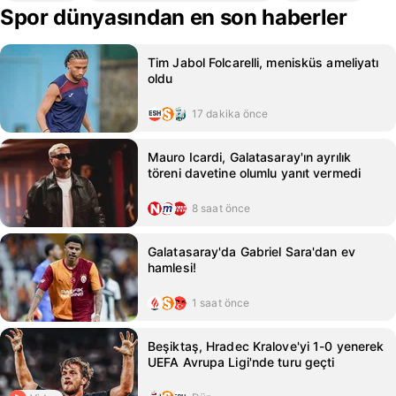
Spor dünyasından en son haberler
Tim Jabol Folcarelli, menisküs ameliyatı
oldu
17 dakika önce
Mauro Icardi, Galatasaray'ın ayrılık
töreni davetine olumlu yanıt vermedi
8 saat önce
Galatasaray'da Gabriel Sara'dan ev
hamlesi!
1 saat önce
Beşiktaş, Hradec Kralove'yi 1-0 yenerek
UEFA Avrupa Ligi'nde turu geçti