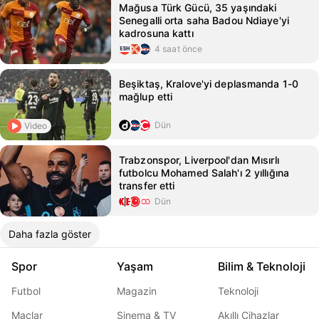
Mağusa Türk Gücü, 35 yaşındaki
Senegalli orta saha Badou Ndiaye'yi
kadrosuna kattı
4 saat önce
Beşiktaş, Kralove'yi deplasmanda 1-0
mağlup etti
Dün
Video
Trabzonspor, Liverpool'dan Mısırlı
futbolcu Mohamed Salah'ı 2 yıllığına
transfer etti
Dün
Daha fazla göster
Spor
Yaşam
Bilim & Teknoloji
Futbol
Magazin
Teknoloji
Maçlar
Sinema & TV
Akıllı Cihazlar