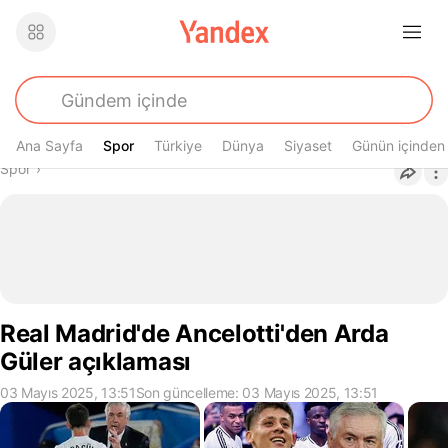
Ana Sayfa
Spor
Spor
Türkiye
Dünya
Siyaset
Günün içinden
Buradasın
Spor
›
Real Madrid'de Ancelotti'den Arda
Güler açıklaması
03 Mayıs 2025, 13:51
Son güncelleme: 03 Mayıs 2025, 13:51