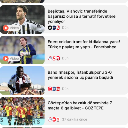
Beşiktaş, Vlahovic transferinde
başarısız olursa alternatif forvetlere
yöneliyor
Dün
Video
Ederson'dan transfer iddialarına yanıt!
Türkçe paylaşım yaptı - Fenerbahçe
Dün
Video
Bandırmaspor, İstanbulspor'u 3-0
yenerek sezona üç puanla başladı
Dün
Göztepe’den hazırlık döneminde 7
maçta 6 galibiyet - GÖZTEPE
37 dakika önce