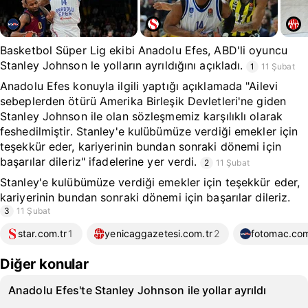
Basketbol Süper Lig ekibi Anadolu Efes, ABD'li oyuncu
Stanley Johnson le yolların ayrıldığını açıkladı.
1
11 Şubat
Anadolu Efes konuyla ilgili yaptığı açıklamada "Ailevi
sebeplerden ötürü Amerika Birleşik Devletleri'ne giden
Stanley Johnson ile olan sözleşmemiz karşılıklı olarak
feshedilmiştir. Stanley'e kulübümüze verdiği emekler için
teşekkür eder, kariyerinin bundan sonraki dönemi için
başarılar dileriz" ifadelerine yer verdi.
2
11 Şubat
Stanley'e kulübümüze verdiği emekler için teşekkür eder,
kariyerinin bundan sonraki dönemi için başarılar dileriz.
3
11 Şubat
star.com.tr
1
yenicaggazetesi.com.tr
2
fotomac.com
Diğer konular
Anadolu Efes'te Stanley Johnson ile yollar ayrıldı