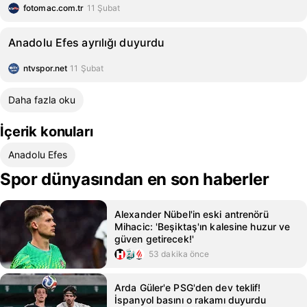
fotomac.com.tr
11 Şubat
Anadolu Efes ayrılığı duyurdu
ntvspor.net
11 Şubat
Daha fazla oku
İçerik konuları
Anadolu Efes
Spor dünyasından en son haberler
Alexander Nübel'in eski antrenörü
Mihacic: 'Beşiktaş'ın kalesine huzur ve
güven getirecek!'
53 dakika önce
Arda Güler'e PSG'den dev teklif!
İspanyol basını o rakamı duyurdu