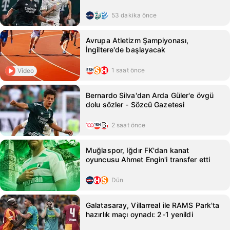
53 dakika önce
Avrupa Atletizm Şampiyonası,
İngiltere'de başlayacak
1 saat önce
Video
Bernardo Silva'dan Arda Güler'e övgü
dolu sözler - Sözcü Gazetesi
2 saat önce
Muğlaspor, Iğdır FK'dan kanat
oyuncusu Ahmet Engin'i transfer etti
Dün
Galatasaray, Villarreal ile RAMS Park'ta
hazırlık maçı oynadı: 2-1 yenildi