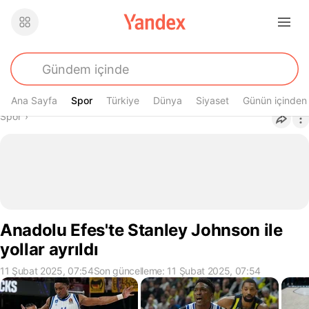
Ana Sayfa
Spor
Spor
Türkiye
Dünya
Siyaset
Günün içinden
Buradasın
Spor
›
Anadolu Efes'te Stanley Johnson ile
yollar ayrıldı
11 Şubat 2025, 07:54
Son güncelleme: 11 Şubat 2025, 07:54