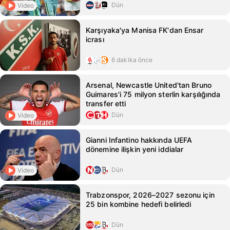
Dün
Video
Karşıyaka'ya Manisa FK'dan Ensar
icrası
6 dakika önce
Arsenal, Newcastle United'tan Bruno
Guimares'i 75 milyon sterlin karşılığında
transfer etti
Dün
Video
Gianni Infantino hakkında UEFA
dönemine ilişkin yeni iddialar
Dün
Video
Trabzonspor, 2026–2027 sezonu için
25 bin kombine hedefi belirledi
Dün