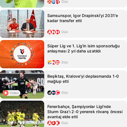
Dün
Samsunspor, Igor Drapinski'yi 2031'e
kadar transfer etti
Dün
Süper Lig ve 1. Lig'in isim sponsorluğu
anlaşması 2 yıl daha uzatıldı
Dün
Beşiktaş, Kralove'yi deplasmanda 1-0
mağlup etti
Dün
Video
Fenerbahçe, Şampiyonlar Ligi'nde
Sturm Graz'ı 2-0 yenerek rövanş öncesi
avantaj elde etti
Dün