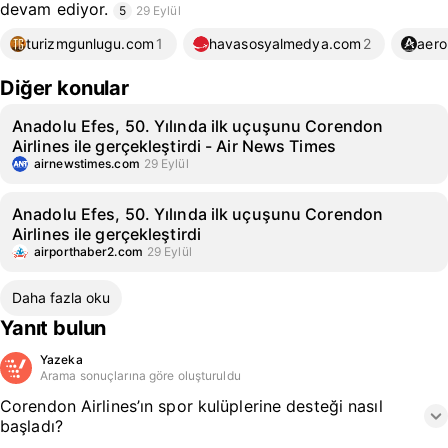
devam ediyor.
5
29 Eylül
turizmgunlugu.com
1
havasosyalmedya.com
2
aero
Diğer konular
Anadolu Efes, 50. Yılında ilk uçuşunu Corendon
Airlines ile gerçekleştirdi - Air News Times
airnewstimes.com
29 Eylül
Anadolu Efes, 50. Yılında ilk uçuşunu Corendon
Airlines ile gerçekleştirdi
airporthaber2.com
29 Eylül
Daha fazla oku
Yanıt bulun
Yazeka
Arama sonuçlarına göre oluşturuldu
Corendon Airlines’ın spor kulüplerine desteği nasıl
başladı?