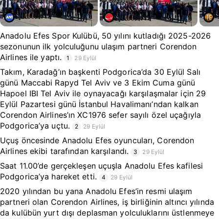
Anadolu Efes Spor Kulübü, 50 yılını kutladığı 2025-2026
sezonunun ilk yolculuğunu ulaşım partneri Corendon
Airlines ile yaptı.
1
29 Eylül
Takım, Karadağ’ın başkenti Podgorica’da 30 Eylül Salı
günü Maccabi Rapyd Tel Aviv ve 3 Ekim Cuma günü
Hapoel IBI Tel Aviv ile oynayacağı karşılaşmalar için 29
Eylül Pazartesi günü İstanbul Havalimanı’ndan kalkan
Corendon Airlines’ın XC1976 sefer sayılı özel uçağıyla
Podgorica’ya uçtu.
2
29 Eylül
Uçuş öncesinde Anadolu Efes oyuncuları, Corendon
Airlines ekibi tarafından karşılandı.
3
29 Eylül
Saat 11.00’de gerçekleşen uçuşla Anadolu Efes kafilesi
Podgorica’ya hareket etti.
4
29 Eylül
2020 yılından bu yana Anadolu Efes’in resmi ulaşım
partneri olan Corendon Airlines, iş birliğinin altıncı yılında
da kulübün yurt dışı deplasman yolculuklarını üstlenmeye