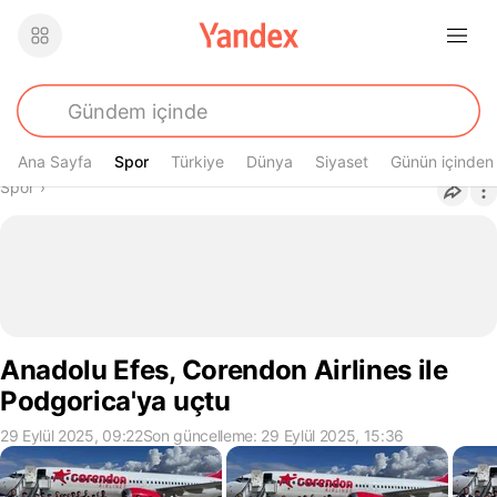
Ana Sayfa
Spor
Spor
Türkiye
Dünya
Siyaset
Günün içinden
Buradasın
Spor
›
Anadolu Efes, Corendon Airlines ile
Podgorica'ya uçtu
29 Eylül 2025, 09:22
Son güncelleme: 29 Eylül 2025, 15:36