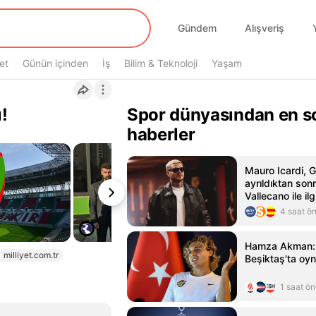
Gündem
Alışveriş
et
Günün içinden
İş
Bilim & Teknoloji
Yaşam
!
Spor dünyasından en s
haberler
Mauro Icardi, 
ayrıldıktan son
Vallecano ile ilg
4 saat ö
Hamza Akman: 
milliyet.com.tr
Beşiktaş'ta oy
1 saat ö