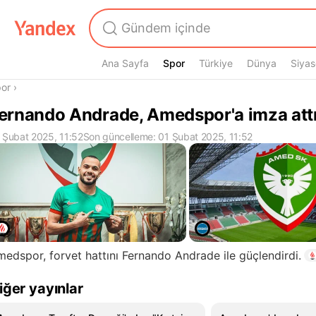
Ana Sayfa
Spor
Spor
Türkiye
Dünya
Siyas
radasın
or
›
ernando Andrade, Amedspor'a imza attı
 Şubat 2025, 11:52
Son güncelleme: 01 Şubat 2025, 11:52
edspor, forvet hattını Fernando Andrade ile güçlendirdi.
iğer yayınlar