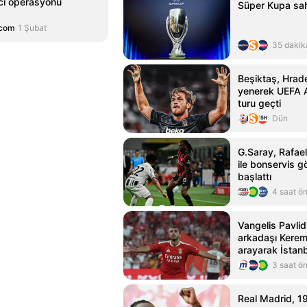
ı operasyonu
Süper Kupa sah
.com
1 Şubat
35 dakik
Beşiktaş, Hrade
yenerek UEFA A
turu geçti
Dün
G.Saray, Rafael
ile bonservis g
başlattı
4 saat ö
Vangelis Pavlid
arkadaşı Kerem
arayarak İstanb
aldı
3 saat ö
Real Madrid, 19