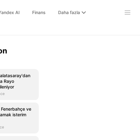
Yandex AI
Finans
Daha fazla
on
Galatasaray'dan
ra Rayo
ileniyor
nce
Fenerbahçe ve
namak isterim
nce