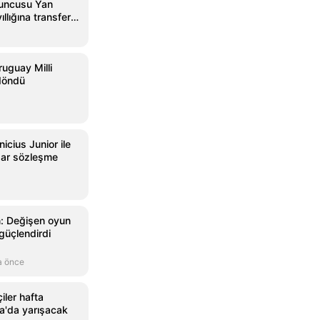
yuncusu Yan
llığına transfer
ruguay Milli
 döndü
icius Junior ile
dar sözleşme
n: Değişen oyun
 güçlendirdi
a önce
çiler hafta
a'da yarışacak