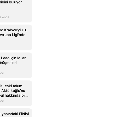
ibini buluyor
a önce
c Kralove'yi 1-0
vrupa Ligi'nde
 Leao için Milan
örüşmeleri
nce
is, eski takım
 Aktürkoğlu'nu
ul hakkında bilgi
nce
 yaşındaki Fildişi