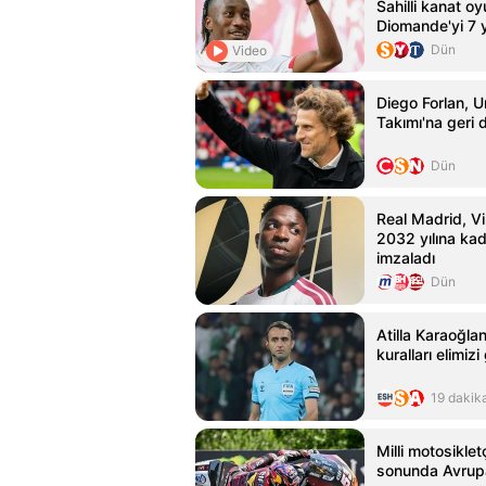
Sahilli kanat o
Diomande'yi 7 yı
etti
Dün
Video
Diego Forlan, U
Takımı'na geri
Dün
Real Madrid, Vin
2032 yılına ka
imzaladı
Dün
Atilla Karaoğla
kuralları elimizi
19 dakik
Milli motosiklet
sonunda Avrup