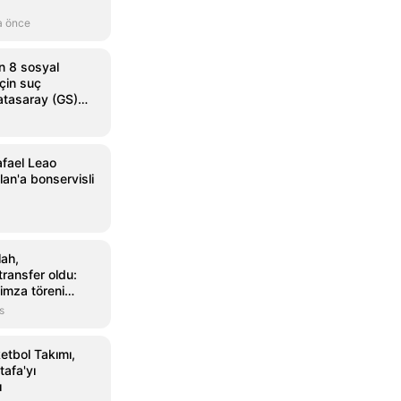
a önce
n 8 sosyal
çin suç
atasaray (GS)
afael Leao
ilan'a bonservisli
ah,
ransfer oldu:
imza töreni
s
etbol Takımı,
afa'yı
ı