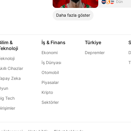
Dün
Daha fazla göster
Bilim &
İş & Finans
Türkiye
S
Teknoloji
Ekonomi
Depremler
D
eknoloji
İş Dünyası
T
kıllı Cihazlar
Otomobil
Yapay Zeka
Piyasalar
Oyun
Kripto
Big Tech
Sektörler
irişimler