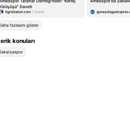
Amedspor Taraftar Derneği'nden "Kortej
Amedspor'da yabanc
Yürüyüşü" Daveti
tigrishaber.com
1 Şubat
guneydoguekspres
Daha fazlasını göster
çerik konuları
Sakaryaspor