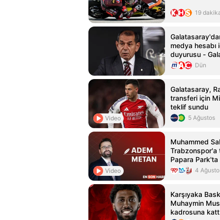
19 dakik
Galatasaray'da
medya hesabı i
duyurusu - Gal
Haberleri
Dün
Galatasaray, R
transferi için M
teklif sundu
5 Ağustos
Video
Muhammed Sal
Trabzonspor'a t
Papara Park'ta 
düzenlendi
4 Ağusto
Video
Karşıyaka Bask
Muhaymin Must
kadrosuna katt