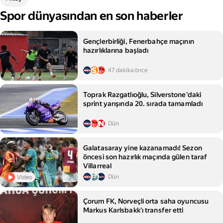
Spor dünyasından en son haberler
Gençlerbirliği, Fenerbahçe maçının
hazırlıklarına başladı
47 dakika önce
Toprak Razgatlıoğlu, Silverstone'daki
sprint yarışında 20. sırada tamamladı
Dün
Galatasaray yine kazanamadı! Sezon
öncesi son hazırlık maçında gülen taraf
Villarreal
Dün
Video
Çorum FK, Norveçli orta saha oyuncusu
Markus Karlsbakk'ı transfer etti