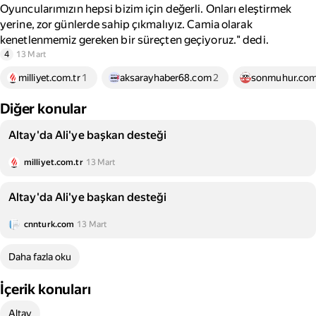
Oyuncularımızın hepsi bizim için değerli. Onları eleştirmek
yerine, zor günlerde sahip çıkmalıyız. Camia olarak
kenetlenmemiz gereken bir süreçten geçiyoruz." dedi.
4
13 Mart
milliyet.com.tr
1
aksarayhaber68.com
2
sonmuhur.co
Diğer konular
Altay'da Ali'ye başkan desteği
milliyet.com.tr
13 Mart
Altay'da Ali'ye başkan desteği
cnnturk.com
13 Mart
Daha fazla oku
İçerik konuları
Altay