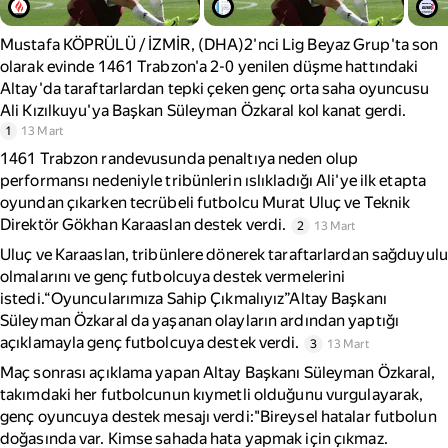
Mustafa KÖPRÜLÜ / İZMİR, (DHA)2'nci Lig Beyaz Grup'ta son
olarak evinde 1461 Trabzon'a 2-0 yenilen düşme hattındaki
Altay'da taraftarlardan tepki çeken genç orta saha oyuncusu
Ali Kızılkuyu'ya Başkan Süleyman Özkaral kol kanat gerdi.
1
13 Mart
1461 Trabzon randevusunda penaltıya neden olup
performansı nedeniyle tribünlerin ıslıkladığı Ali'ye ilk etapta
oyundan çıkarken tecrübeli futbolcu Murat Uluç ve Teknik
Direktör Gökhan Karaaslan destek verdi.
2
13 Mart
Uluç ve Karaaslan, tribünlere dönerek taraftarlardan sağduyulu
olmalarını ve genç futbolcuya destek vermelerini
istedi.“Oyuncularımıza Sahip Çıkmalıyız”Altay Başkanı
Süleyman Özkaral da yaşanan olayların ardından yaptığı
açıklamayla genç futbolcuya destek verdi.
3
13 Mart
Maç sonrası açıklama yapan Altay Başkanı Süleyman Özkaral,
takımdaki her futbolcunun kıymetli olduğunu vurgulayarak,
genç oyuncuya destek mesajı verdi:"Bireysel hatalar futbolun
doğasında var. Kimse sahada hata yapmak için çıkmaz.