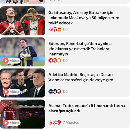
Galatasaray, Aleksey Batrakov için
Lokomotiv Moskova'ya 30 milyon euro
teklif edecek
Dün
Ederson, Fenerbahçe'den ayrılma
iddialarına yanıt verdi: 'Yalanlara
inanmayın'
Dün
Video
Atletico Madrid, Beşiktaş'ın Dusan
Vlahovic transferi için devreye girdi
Dün
Video
Asena, Trabzonspor'a 61 numaralı forma
alacağını açıkladı
7 Ağustos
Video