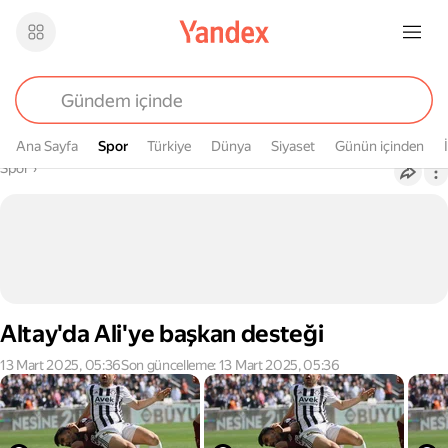
Ana Sayfa
Spor
Spor
Türkiye
Dünya
Siyaset
Günün içinden
Buradasın
Spor
›
Altay'da Ali'ye başkan desteği
13 Mart 2025, 05:36
Son güncelleme: 13 Mart 2025, 05:36