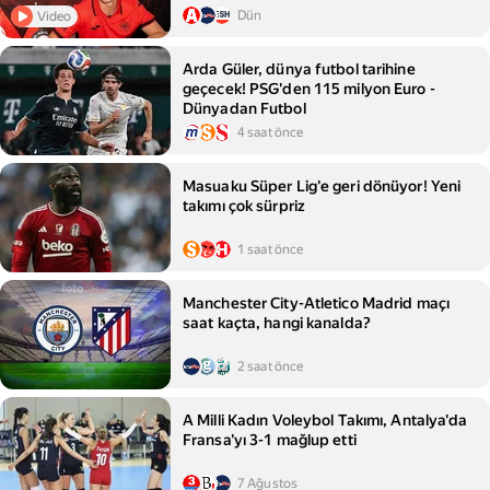
Dün
Video
Arda Güler, dünya futbol tarihine
geçecek! PSG'den 115 milyon Euro -
Dünyadan Futbol
4 saat önce
Masuaku Süper Lig'e geri dönüyor! Yeni
takımı çok sürpriz
1 saat önce
Manchester City-Atletico Madrid maçı
saat kaçta, hangi kanalda?
2 saat önce
A Milli Kadın Voleybol Takımı, Antalya'da
Fransa'yı 3-1 mağlup etti
7 Ağustos