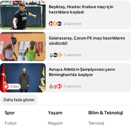
Beşiktaş, Hradec Kralove maçı için
hazırlıklara başladı
2 saat önce
Galatasaray, Çorum FK maçı hazırlıklarını
sürdürdü!
1 saat önce
Avrupa Atletizm Şampiyonası yarın
Birmingham'da başlıyor
5 saat önce
Video
Daha fazla göster
Spor
Yaşam
Bilim & Teknoloji
Futbol
Magazin
Teknoloji