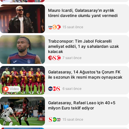
Mauro Icardi, Galatasaray'ın ayrılık
töreni davetine olumlu yanıt vermedi
15 saat önce
Trabzonspor: Tim Jabol Folcarelli
ameliyat edildi, 1 ay sahalardan uzak
kalacak
7 saat önce
Galatasaray, 14 Ağustos'ta Çorum FK
ile sezonun ilk resmi maçını oynayacak
6 saat önce
Video
Galatasaray, Rafael Leao için 40+5
milyon Euro teklif ediyor
15 saat önce