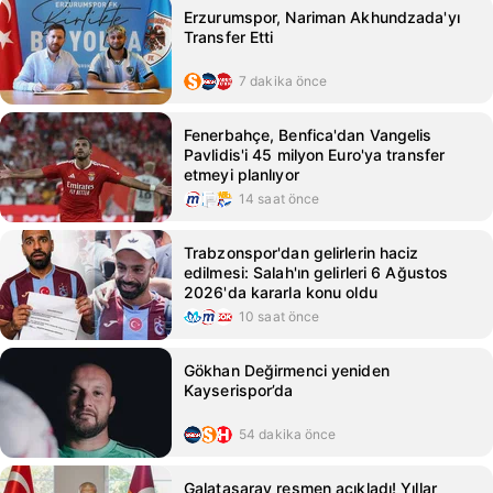
Erzurumspor, Nariman Akhundzada'yı
Transfer Etti
7 dakika önce
Fenerbahçe, Benfica'dan Vangelis
Pavlidis'i 45 milyon Euro'ya transfer
etmeyi planlıyor
14 saat önce
Trabzonspor'dan gelirlerin haciz
edilmesi: Salah'ın gelirleri 6 Ağustos
2026'da kararla konu oldu
10 saat önce
Gökhan Değirmenci yeniden
Kayserispor’da
54 dakika önce
Galatasaray resmen açıkladı! Yıllar