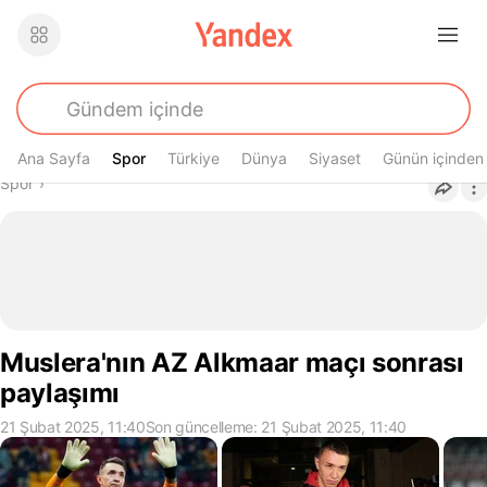
Ana Sayfa
Spor
Spor
Türkiye
Dünya
Siyaset
Günün içinden
Buradasın
Spor
›
Muslera'nın AZ Alkmaar maçı sonrası
paylaşımı
21 Şubat 2025, 11:40
Son güncelleme: 21 Şubat 2025, 11:40