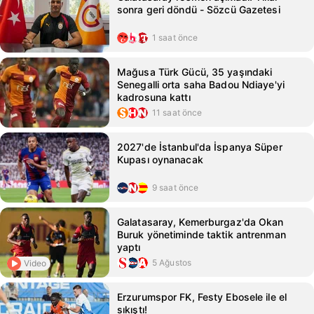
sonra geri döndü - Sözcü Gazetesi
1 saat önce
Mağusa Türk Gücü, 35 yaşındaki
Senegalli orta saha Badou Ndiaye'yi
kadrosuna kattı
11 saat önce
2027'de İstanbul'da İspanya Süper
Kupası oynanacak
9 saat önce
Galatasaray, Kemerburgaz'da Okan
Buruk yönetiminde taktik antrenman
yaptı
5 Ağustos
Video
Erzurumspor FK, Festy Ebosele ile el
sıkıştı!