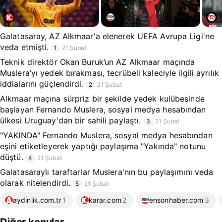
Galatasaray, AZ Alkmaar'a elenerek UEFA Avrupa Ligi'ne
veda etmişti.
1
21 Şubat
Teknik direktör Okan Buruk’un AZ Alkmaar maçında
Muslera’yı yedek bırakması, tecrübeli kaleciyle ilgili ayrılık
iddialarını güçlendirdi.
2
21 Şubat
Alkmaar maçına sürpriz bir şekilde yedek kulübesinde
başlayan Fernando Muslera, sosyal medya hesabından
ülkesi Uruguay'dan bir sahili paylaştı.
3
21 Şubat
"YAKINDA" Fernando Muslera, sosyal medya hesabından
eşini etiketleyerek yaptığı paylaşıma "Yakında" notunu
düştü.
4
21 Şubat
Galatasaraylı taraftarlar Muslera'nın bu paylaşımını veda
olarak nitelendirdi.
5
21 Şubat
aydinlik.com.tr
1
karar.com
2
ensonhaber.com
3