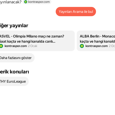
yınlanacak?
kontraspor.com
Yayınları Arama ile bul
iğer yayınlar
ASVEL - Olimpia Milano maçı ne zaman?
ALBA Berlin - Monac
Saat kaçta ve hangi kanalda canlı
kaçta ve hangi kanald
kontraspor.com
2 Ocak
kontraspor.com
2 Oc
yayınlanacak? | THY Euroleague
THY Euroleague
Daha fazlasını göster
çerik konuları
THY EuroLeague