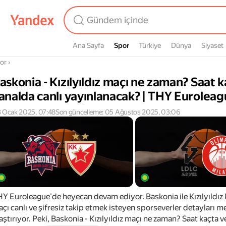
Ana Sayfa
Spor
Spor
Türkiye
Dünya
Siyaset
radasın
or
›
askonia - Kızılyıldız maçı ne zaman? Saat 
analda canlı yayınlanacak? | THY Eurolea
 Ocak 2025, 07:48
Son güncelleme: 05 Ağustos 2025, 03:06
Y Euroleague'de heyecan devam ediyor. Baskonia ile Kızılyıldız k
çı canlı ve şifresiz takip etmek isteyen sporseverler detayları m
aştırıyor. Peki, Baskonia - Kızılyıldız maçı ne zaman? Saat kaçta v