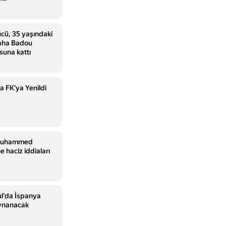
cü, 35 yaşındaki
saha Badou
suna kattı
a FK'ya Yenildi
 Muhammed
e haciz iddiaları
ul'da İspanya
ynanacak