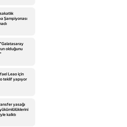
sakatlık
pa Şampiyonası
madı
"Galatasaray
run olduğunu
"
fael Leao için
o teklif yapıyor
transfer yasağı
yükümlülüklerini
yle kalktı