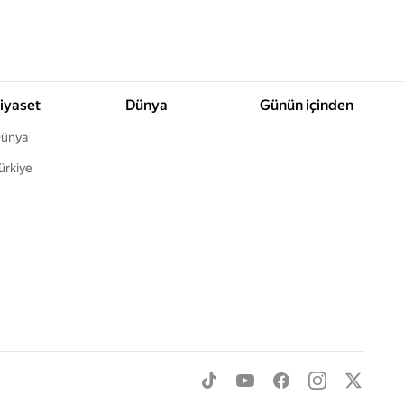
iyaset
Dünya
Günün içinden
ünya
ürkiye