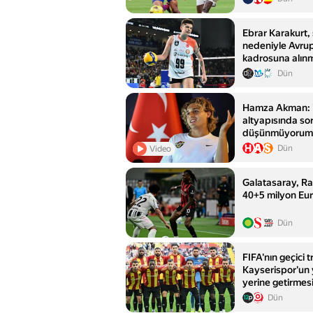
Ebrar Karakurt, 
nedeniyle Avru
kadrosuna alın
Dün
Hamza Akman: 
altyapısında so
düşünmüyorum
Dün
Video
Galatasaray, Ra
40+5 milyon Eur
Dün
FIFA'nın geçici 
Kayserispor'un 
yerine getirmesi
Dün