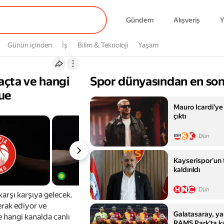
Gündem
Alışveriş
Y
Günün içinden
İş
Bilim & Teknoloji
Yaşam
kaçta ve hangi
Spor dünyasından en son
gue
Mauro Icardi'ye
çıktı
Dün
Kayserispor'un 
kaldırıldı
Dün
arşı karşıya gelecek.
erak ediyor ve
Galatasaray, yarı
e hangi kanalda canlı
RAMS Park'ta ka