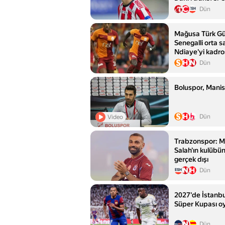
Dün
Mağusa Türk Gü
Senegalli orta 
Ndiaye'yi kadro
Dün
Boluspor, Manis
Dün
Video
Trabzonspor:
Salah'ın kulübün
gerçek dışı
Dün
2027'de İstanb
Süper Kupası o
Dün