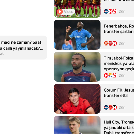
Dün
Video
Fenerbahçe, Ro
transfer şartları
o maçı ne zaman? Saat
Dün
a canlı yayınlanacak? |
ak
Tim Jabol-Folcar
menisküs yaral
operasyon geçi
Dün
Çorum FK, Jesus
transfer etti!
Dün
Hull City, Trom
yaşındaki orta 
Dahl'ı transfer e