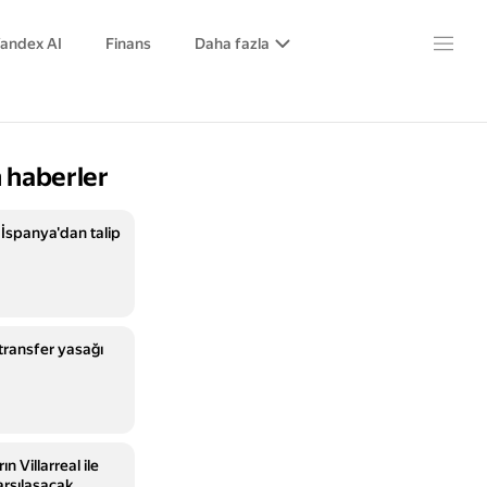
andex AI
Finans
Daha fazla
 haberler
 İspanya'dan talip
transfer yasağı
n Villarreal ile
rşılaşacak