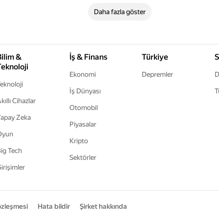
Daha fazla göster
Bilim &
İş & Finans
Türkiye
S
Teknoloji
Ekonomi
Depremler
D
eknoloji
İş Dünyası
T
kıllı Cihazlar
Otomobil
apay Zeka
Piyasalar
Oyun
Kripto
ig Tech
Sektörler
irişimler
sözleşmesi
Hata bildir
Şirket hakkında