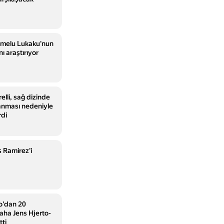
melu Lukaku'nun
nı araştırıyor
elli, sağ dizinde
anması nedeniyle
rdi
 Ramirez'i
so'dan 20
saha Jens Hjerto-
tti