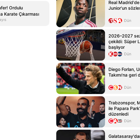
Real Madrid'de 
fer! Ordulu
Junior'un sözle
ya Karate Çıkarması
ayıs
Dün
2026–2027 sez
çekildi: Süper L
başlıyor
Dün
Diego Forlan, U
Takımı'na geri
Dün
Trabzonspor, 
ile Papara Park
düzenledi
Dün
Galatasaray'da