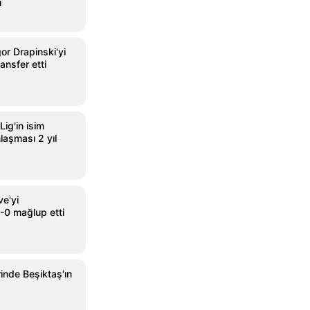
ı
or Drapinski'yi
ansfer etti
Lig'in isim
laşması 2 yıl
ve'yi
0 mağlup etti
rinde Beşiktaş'ın