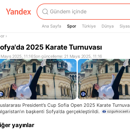
Ana Sayfa
Spor
Spor
Türkiye
Dünya
Siyas
radasın
or
›
ofya'da 2025 Karate Turnuvası
 Mayıs 2025, 11:16
Son güncelleme: 21 Mayıs 2025, 11:16
uslararası President’s Cup Sofia Open 2025 Karate Turnuvas
lgaristan’ın başkenti Sofya’da gerçekleştirildi.
ozgurkocaeli.
iğer yayınlar