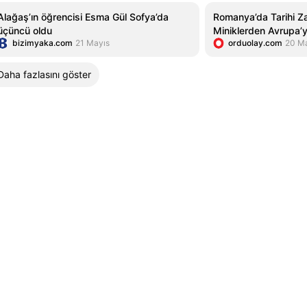
Alağaş’ın öğrencisi Esma Gül Sofya’da
Romanya’da Tarihi Za
üçüncü oldu
Miniklerden Avrupa’
bizimyaka.com
21 Mayıs
orduolay.com
20 M
Daha fazlasını göster