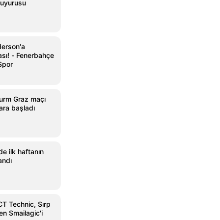
duyurusu
derson'a
sı! - Fenerbahçe
Spor
urm Graz maçı
ara başladı
de ilk haftanın
andı
T Technic, Sırp
n Smailagic'i