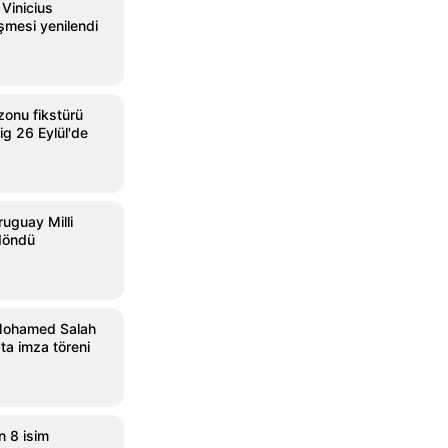
Vinicius
şmesi yenilendi
onu fikstürü
ig 26 Eylül'de
ruguay Milli
 döndü
Mohamed Salah
'ta imza töreni
n 8 isim