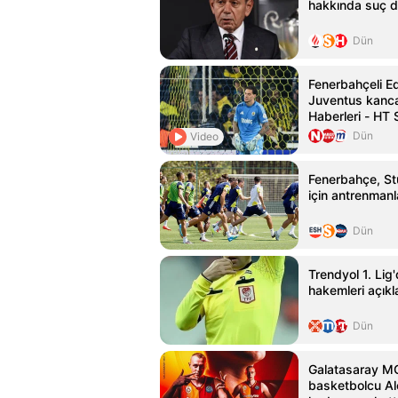
hakkında suç 
Dün
Fenerbahçeli E
Juventus kanca
Haberleri - HT 
Dün
Video
Fenerbahçe, St
için antrenmanl
Dün
Trendyol 1. Lig'
hakemleri açıkl
Dün
Galatasaray MC
basketbolcu Ale