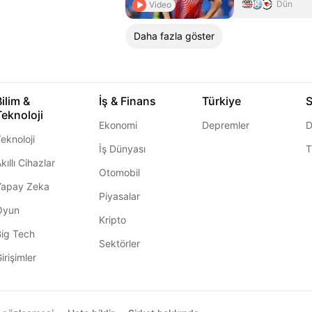
Dün
Video
Daha fazla göster
Bilim &
İş & Finans
Türkiye
S
Teknoloji
Ekonomi
Depremler
D
eknoloji
İş Dünyası
T
kıllı Cihazlar
Otomobil
Yapay Zeka
Piyasalar
Oyun
Kripto
Big Tech
Sektörler
irişimler