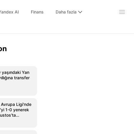
Yandex AI
Finans
Daha fazla
on
9 yaşındaki Yan
llığına transfer
 Avrupa Ligi'nde
'yi 1-0 yenerek
ustos'ta