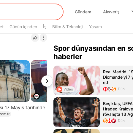
Gündem
Alışveriş
et
Günün içinden
İş
Bilim & Teknoloji
Yaşam
Spor dünyasından en s
haberler
Real Madrid, 1
Diomande'yi 7 yı
etti
Dün
Video
Beşiktaş, UEFA
ı 17 Mayıs tarihinde
Hradec Kralove
com.tr
rövanşta 13 Ağ
karşılaşacak
Dün