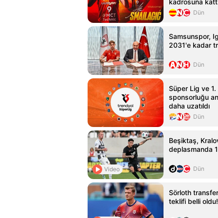
kadrosuna katt
Dün
Samsunspor, Ig
2031'e kadar tr
Dün
Süper Lig ve 1. 
sponsorluğu an
daha uzatıldı
Dün
Beşiktaş, Kralo
deplasmanda 1-
Dün
Video
Sörloth transfe
teklifi belli oldu!