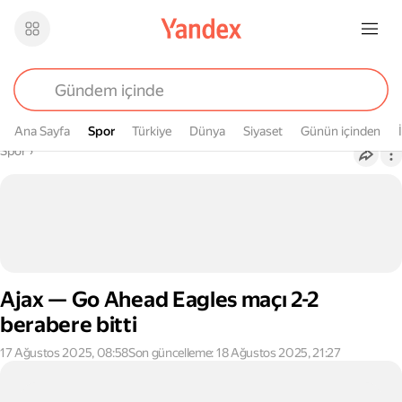
Ana Sayfa
Spor
Spor
Türkiye
Dünya
Siyaset
Günün içinden
Buradasın
Spor
›
Ajax — Go Ahead Eagles maçı 2-2
berabere bitti
17 Ağustos 2025, 08:58
Son güncelleme: 18 Ağustos 2025, 21:27