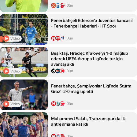
Dün
Fenerbahçeli Ederson'a Juventus kancası!
- Fenerbahçe Haberleri - HT Spor
Dün
Video
Beşiktaş, Hradec Kralove'yi 1-0 mağlup
ederek UEFA Avrupa Ligi'nde tur için
avantaj aldı
Dün
Video
Fenerbahçe, Şampiyonlar Ligi'nde Sturm
Graz'ı 2-0 mağlup etti
Dün
Video
Muhammed Salah, Trabzonspor'da ilk
antrenmana katıldı
Dün