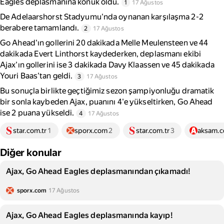
Eagles deplasmanına konuk oldu.
1
17 Ağustos
De Adelaarshorst Stadyumu'nda oynanan karşılaşma 2-2
berabere tamamlandı.
2
17 Ağustos
Go Ahead'ın gollerini 20 dakikada Melle Meulensteen ve 44
dakikada Evert Linthorst kaydederken, deplasmanı ekibi
Ajax'ın gollerini ise 3 dakikada Davy Klaassen ve 45 dakikada
Youri Baas'tan geldi.
3
17 Ağustos
Bu sonuçla birlikte geçtiğimiz sezon şampiyonluğu dramatik
bir sonla kaybeden Ajax, puanını 4'e yükseltirken, Go Ahead
ise 2 puana yükseldi.
4
17 Ağustos
star.com.tr
1
sporx.com
2
star.com.tr
3
aksam.c
Diğer konular
Ajax, Go Ahead Eagles deplasmanından çıkamadı!
sporx.com
17 Ağustos
Ajax, Go Ahead Eagles deplasmanında kayıp!