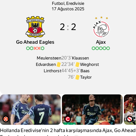
Go Ahead Eagles-Ajax maçı. Maç tari
Futbol
,
Eredivisie
17 Ağustos 2025
2
:
2
Go Ahead Eagles
Ajax
20'
3'
Meulensteen
Klaassen
22'
34'
Edvardsen
Weghorst
44'
45+3'
Linthorst
Baas
76'
Taylor
Hollanda Eredivise'nin 2 hafta karşılaşmasında Ajax, Go Ahead