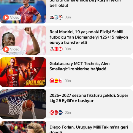
Sörloth transferinde Beşiktaş'ın teklifi
belli oldu!
Dün
Video
Real Madrid, 19 yaşındaki Fildişi Sahilli
futbolcu Yan Diomande'yi 125+15 milyon
euroya transfer etti
Dün
Video
Galatasaray MCT Technic, Alen
Smailagic'i renklerine bağladı!
Dün
2026–2027 sezonu fikstürü çekildi: Süper
Lig 26 Eylül'de başlıyor
Dün
Diego Forlan, Uruguay Milli Takımı'na geri
döndü