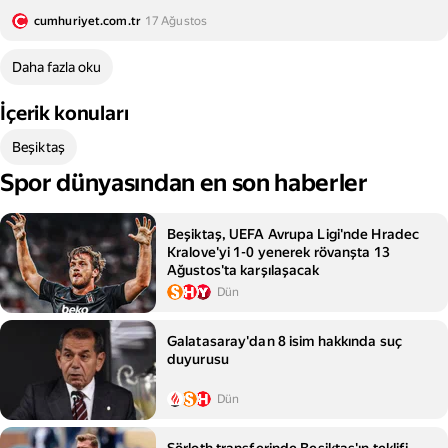
cumhuriyet.com.tr
17 Ağustos
Daha fazla oku
İçerik konuları
Beşiktaş
Spor dünyasından en son haberler
Beşiktaş, UEFA Avrupa Ligi'nde Hradec
Kralove'yi 1-0 yenerek rövanşta 13
Ağustos'ta karşılaşacak
Dün
Galatasaray'dan 8 isim hakkında suç
duyurusu
Dün