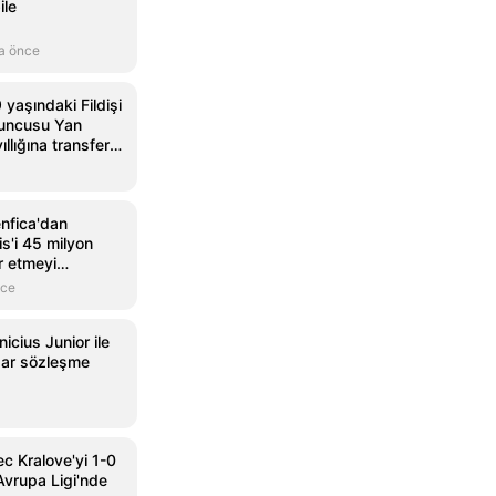
ile
a önce
 yaşındaki Fildişi
yuncusu Yan
llığına transfer
nfica'dan
is'i 45 milyon
r etmeyi
nce
icius Junior ile
dar sözleşme
c Kralove'yi 1-0
vrupa Ligi'nde