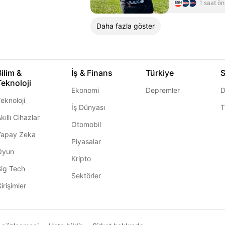
1 saat ö
Daha fazla göster
Bilim &
İş & Finans
Türkiye
S
Teknoloji
Ekonomi
Depremler
D
eknoloji
İş Dünyası
T
kıllı Cihazlar
Otomobil
Yapay Zeka
Piyasalar
Oyun
Kripto
Big Tech
Sektörler
irişimler