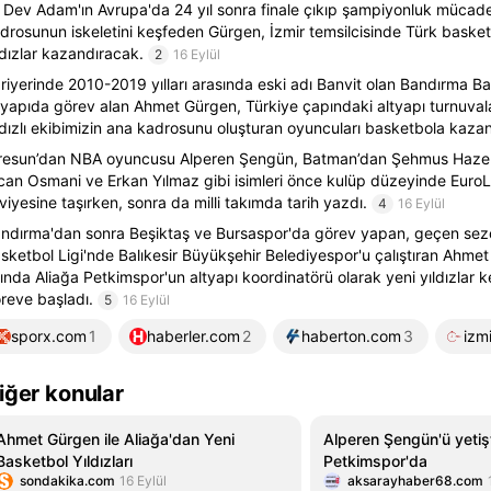
 Dev Adam'ın Avrupa'da 24 yıl sonra finale çıkıp şampiyonluk mücade
drosunun iskeletini keşfeden Gürgen, İzmir temsilcisinde Türk baske
ldızlar kazandıracak.
2
16 Eylül
riyerinde 2010-2019 yılları arasında eski adı Banvit olan Bandırma B
tyapıda görev alan Ahmet Gürgen, Türkiye çapındaki altyapı turnuval
ldızlı ekibimizin ana kadrosunu oluşturan oyuncuları basketbola kazan
resun’dan NBA oyuncusu Alperen Şengün, Batman’dan Şehmus Hazer, 
can Osmani ve Erkan Yılmaz gibi isimleri önce kulüp düzeyinde Eur
viyesine taşırken, sonra da milli takımda tarih yazdı.
4
16 Eylül
ndırma'dan sonra Beşiktaş ve Bursaspor'da görev yapan, geçen sez
sketbol Ligi'nde Balıkesir Büyükşehir Belediyespor'u çalıştıran Ahm
ında Aliağa Petkimspor'un altyapı koordinatörü olarak yeni yıldızlar 
reve başladı.
5
16 Eylül
sporx.com
1
haberler.com
2
haberton.com
3
izm
iğer konular
Ahmet Gürgen ile Aliağa'dan Yeni
Alperen Şengün'ü yetiş
Basketbol Yıldızları
Petkimspor'da
sondakika.com
16 Eylül
aksarayhaber68.com