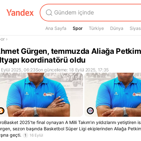
Ana Sayfa
Spor
Spor
Türkiye
Dünya
Siyas
radasın
or
›
hmet Gürgen, temmuzda Aliağa Petkim
ltyapı koordinatörü oldu
 Eylül 2025, 06:23
Son güncelleme: 18 Eylül 2025, 17:35
roBasket 2025'te final oynayan A Milli Takım'ın yıldızlarını yetiştiren 
rgen, sezon başında Basketbol Süper Ligi ekiplerinden Aliağa Petkim
şına geçti.
1
16 Eylül