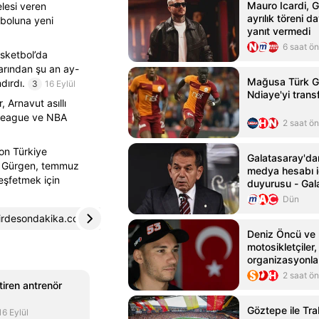
Mauro Icardi, G
lesi veren
ayrılık töreni d
tboluna yeni
yanıt vermedi
6 saat ö
asketbol’da
arından şu an ay-
Mağusa Türk G
dırdı.
3
16 Eylül
Ndiaye'yi transf
Arnavut asıllı
oLeague ve NBA
2 saat ö
on Türkiye
Galatasaray'da
et Gürgen, temmuz
medya hesabı i
keşfetmek için
duyurusu - Gal
Haberleri
Dün
irdesondakika.com.tr
4
aksarayhaber68.com
5
Deniz Öncü ve m
motosikletçiler
organizasyonla
2 saat ö
tiren antrenör
Göztepe ile Tra
16 Eylül