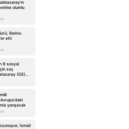
alatasaray'ın
avetine olumlu
nce
ücü, Badou
er etti
nce
n 8 sosyal
çin suç
atasaray (GS)
illi
, Avrupa'daki
rda yarışacak
nce
bzonspor, İsmail