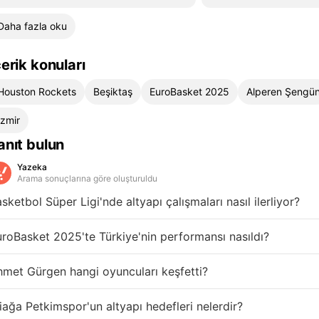
Daha fazla oku
çerik konuları
Houston Rockets
Beşiktaş
EuroBasket 2025
Alperen Şengü
İzmir
anıt bulun
Yazeka
Arama sonuçlarına göre oluşturuldu
sketbol Süper Ligi'nde altyapı çalışmaları nasıl ilerliyor?
roBasket 2025'te Türkiye'nin performansı nasıldı?
met Gürgen hangi oyuncuları keşfetti?
iağa Petkimspor'un altyapı hedefleri nelerdir?