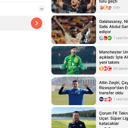
turu geçti
Dün
Galatasaray, Ni
Salis Abdul Sam
ediyor
1 saat ö
Manchester Un
açıkladı: İşte A
yeni takımı
56 dakik
Altin Zeqiri, Ça
Rizespor'dan E
transfer oldu
1 saat ö
Çorum FK Tekni
Uçar: Süper Lig
katacaklar