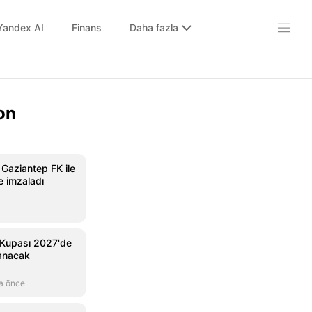
Yandex AI
Finans
Daha fazla
on
 Gaziantep FK ile
e imzaladı
 Kupası 2027'de
anacak
a önce