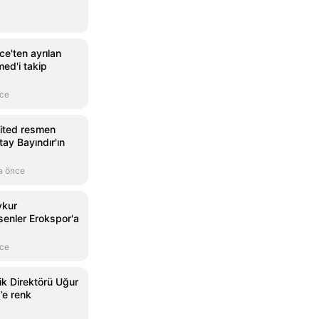
ce'ten ayrılan
ed'i takip
nce
ited resmen
ltay Bayındır'ın
a önce
ykur
senler Erokspor'a
nce
k Direktörü Uğur
’e renk