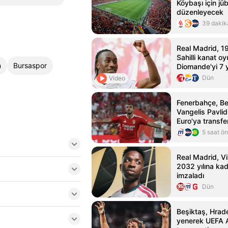
Köybaşı için jüb
düzenleyecek
39 dakik
Real Madrid, 19
Sahilli kanat o
n
Bursaspor
Diomande'yi 7 yı
etti
Dün
Video
Fenerbahçe, Be
Vangelis Pavlid
Euro'ya transfe
planlıyor
5 saat ö
Real Madrid, Vin
2032 yılına ka
imzaladı
Dün
Beşiktaş, Hrade
yenerek UEFA A