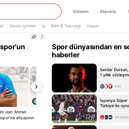
Gündem
Alışveriş
et
Günün içinden
İş
Bilim & Teknoloji
Yaşam
spor'un
Spor dünyasından en s
haberler
Serdar Dursun,
1 yıllık sözleşm
Dün
İspanya Süper
Türkiye'de oyn
isim olan Ahmet
39 dakik
spor'da altyapının