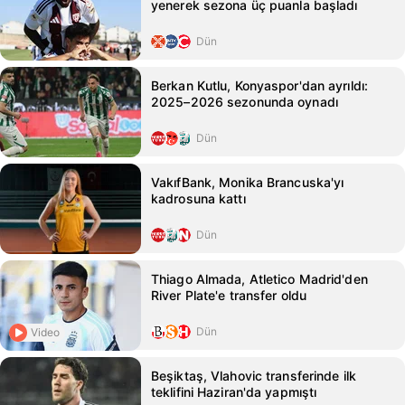
yenerek sezona üç puanla başladı
Dün
Berkan Kutlu, Konyaspor'dan ayrıldı:
2025–2026 sezonunda oynadı
Dün
VakıfBank, Monika Brancuska'yı
kadrosuna kattı
Dün
Thiago Almada, Atletico Madrid'den
River Plate'e transfer oldu
Dün
Video
Beşiktaş, Vlahovic transferinde ilk
teklifini Haziran'da yapmıştı