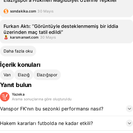
Elazığspor'a Hükmen Mağlubiyet Üzerine Tepkiler
sondakika.com
30 Mayıs
Furkan Aktı: ’’Görüntüyle desteklenmemiş bir iddia
üzerinden maç tatil edildi’’
karsmanset.com
30 Mayıs
Daha fazla oku
İçerik konuları
Van
Elazığ
Elazığspor
Yanıt bulun
Yazeka
Arama sonuçlarına göre oluşturuldu
Vanspor FK'nın bu sezonki performansı nasıl?
Hakem kararları futbolda ne kadar etkili?