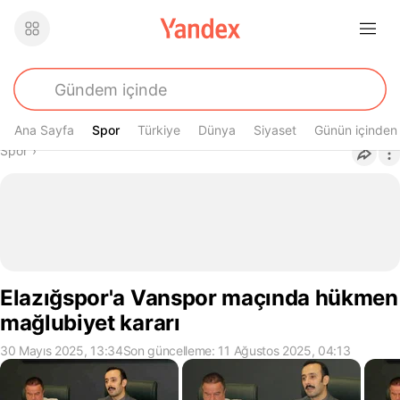
Ana Sayfa
Spor
Spor
Türkiye
Dünya
Siyaset
Günün içinden
Buradasın
Spor
›
Elazığspor'a Vanspor maçında hükmen
mağlubiyet kararı
30 Mayıs 2025, 13:34
Son güncelleme: 11 Ağustos 2025, 04:13