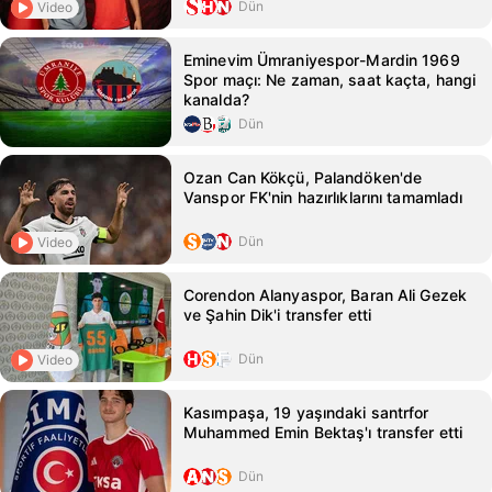
Dün
Video
Eminevim Ümraniyespor-Mardin 1969
Spor maçı: Ne zaman, saat kaçta, hangi
kanalda?
Dün
Ozan Can Kökçü, Palandöken'de
Vanspor FK'nin hazırlıklarını tamamladı
Dün
Video
Corendon Alanyaspor, Baran Ali Gezek
ve Şahin Dik'i transfer etti
Dün
Video
Kasımpaşa, 19 yaşındaki santrfor
Muhammed Emin Bektaş'ı transfer etti
Dün