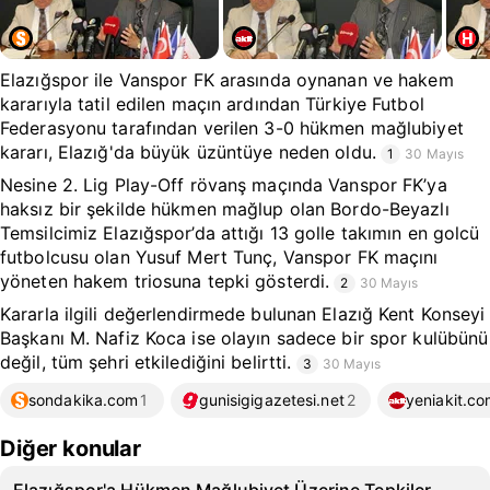
Elazığspor ile Vanspor FK arasında oynanan ve hakem
kararıyla tatil edilen maçın ardından Türkiye Futbol
Federasyonu tarafından verilen 3-0 hükmen mağlubiyet
kararı, Elazığ'da büyük üzüntüye neden oldu.
1
30 Mayıs
Nesine 2. Lig Play-Off rövanş maçında Vanspor FK’ya
haksız bir şekilde hükmen mağlup olan Bordo-Beyazlı
Temsilcimiz Elazığspor’da attığı 13 golle takımın en golcü
futbolcusu olan Yusuf Mert Tunç, Vanspor FK maçını
yöneten hakem triosuna tepki gösterdi.
2
30 Mayıs
Kararla ilgili değerlendirmede bulunan Elazığ Kent Konseyi
Başkanı M. Nafiz Koca ise olayın sadece bir spor kulübünü
değil, tüm şehri etkilediğini belirtti.
3
30 Mayıs
sondakika.com
1
gunisigigazetesi.net
2
yeniakit.co
Diğer konular