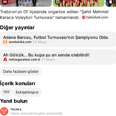
Trabzon'un Of ilçesinde organize edilen "Şehit Mehmet
Karaca Voleybol Turnuvası" tamamlandı.
haberturk.com
Diğer yayınlar
Adana Barosu, Futbol Turnuvası'nın Şampiyonu Oldu
sondakika.com
30 Mayıs
Ah Gölcük… Bu kupa şu an sende olabilirdi!
noktagazetesi.com.tr
27 Mayıs
Daha fazlasını göster
İçerik konuları
TFF
Eskişehirspor
Yanıt bulun
Yazeka
Arama sonuçlarına göre oluşturuldu