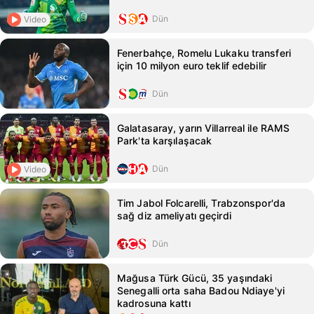
Dün
Video
Fenerbahçe, Romelu Lukaku transferi
için 10 milyon euro teklif edebilir
Dün
Galatasaray, yarın Villarreal ile RAMS
Park'ta karşılaşacak
Dün
Video
Tim Jabol Folcarelli, Trabzonspor'da
sağ diz ameliyatı geçirdi
Dün
Mağusa Türk Gücü, 35 yaşındaki
Senegalli orta saha Badou Ndiaye'yi
kadrosuna kattı