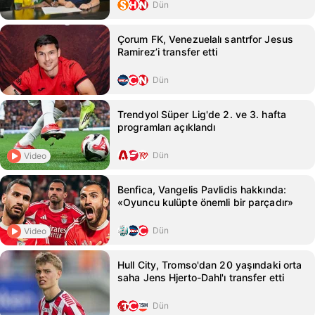
Dün
Çorum FK, Venezuelalı santrfor Jesus
Ramirez’i transfer etti
Dün
Trendyol Süper Lig'de 2. ve 3. hafta
programları açıklandı
Dün
Video
Benfica, Vangelis Pavlidis hakkında:
«Oyuncu kulüpte önemli bir parçadır»
Dün
Video
Hull City, Tromso'dan 20 yaşındaki orta
saha Jens Hjerto-Dahl'ı transfer etti
Dün