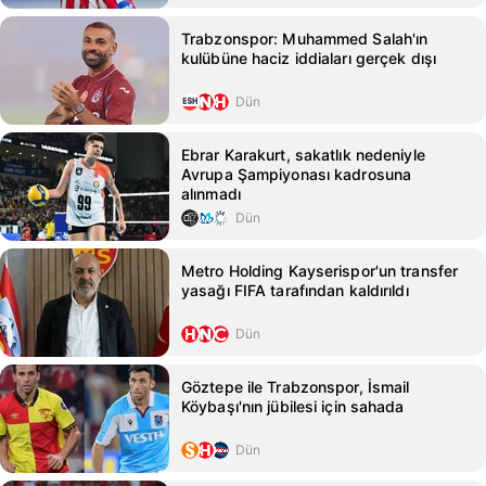
Trabzonspor: Muhammed Salah'ın
kulübüne haciz iddiaları gerçek dışı
Dün
Ebrar Karakurt, sakatlık nedeniyle
Avrupa Şampiyonası kadrosuna
alınmadı
Dün
Metro Holding Kayserispor'un transfer
yasağı FIFA tarafından kaldırıldı
Dün
Göztepe ile Trabzonspor, İsmail
Köybaşı'nın jübilesi için sahada
Dün