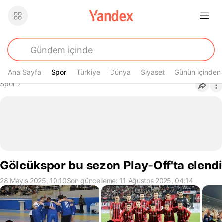
Ana Sayfa
Spor
Spor
Türkiye
Dünya
Siyaset
Günün içinden
Buradasın
Spor
›
Gölcükspor bu sezon Play-Off'ta elendi
28 Mayıs 2025, 10:10
Son güncelleme: 11 Ağustos 2025, 04:14