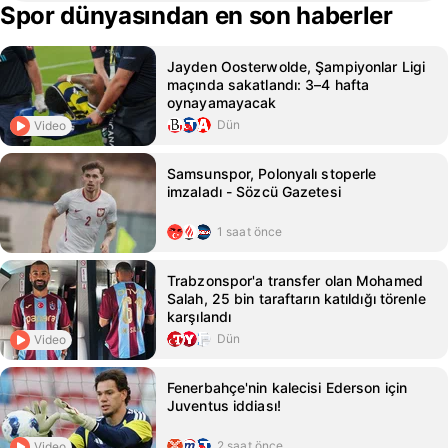
Spor dünyasından en son haberler
Jayden Oosterwolde, Şampiyonlar Ligi
maçında sakatlandı: 3–4 hafta
oynayamayacak
Dün
Video
Samsunspor, Polonyalı stoperle
imzaladı - Sözcü Gazetesi
1 saat önce
Trabzonspor'a transfer olan Mohamed
Salah, 25 bin taraftarın katıldığı törenle
karşılandı
Dün
Video
Fenerbahçe'nin kalecisi Ederson için
Juventus iddiası!
2 saat önce
Video