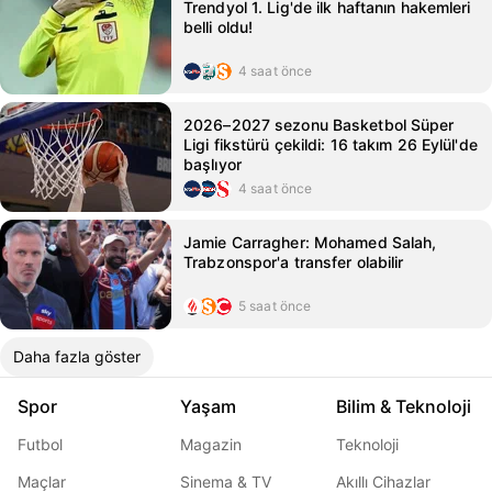
Trendyol 1. Lig'de ilk haftanın hakemleri
belli oldu!
4 saat önce
2026–2027 sezonu Basketbol Süper
Ligi fikstürü çekildi: 16 takım 26 Eylül'de
başlıyor
4 saat önce
Jamie Carragher: Mohamed Salah,
Trabzonspor'a transfer olabilir
5 saat önce
Daha fazla göster
Spor
Yaşam
Bilim & Teknoloji
Futbol
Magazin
Teknoloji
Maçlar
Sinema & TV
Akıllı Cihazlar