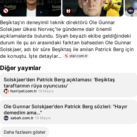
Beşiktaş'ın deneyimli teknik direktörü Ole Gunnar
Solskjaer ülkesi Norveç'te gündeme dair önemli
açıklamalarda bulundu. Siyah beyazlı ekibe geldiğindeki
durum ile şu an arasındaki farktan bahseden Ole Gunnar
Solskjaer, adı bir süre Beşiktaş ile anılan Patrick Berg için
de konuştu. İşte detaylar...
star.com.tr
Diğer yayınlar
Solskjaer'den Patrick Berg açıklaması: 'Beşiktaş
taraftarının rüya oyuncusu'
hurriyet.com.tr
19 Mayıs
Ole Gunnar Solskjaer'den Patrick Berg sözleri: "Hayır
demedim ama…"
sabah.com.tr
19 Mayıs
Daha fazlasını göster