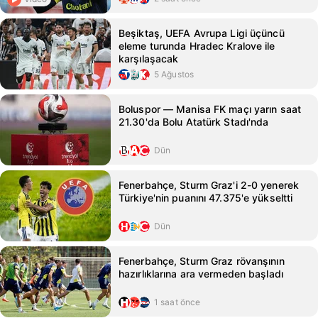
Beşiktaş, UEFA Avrupa Ligi üçüncü
eleme turunda Hradec Kralove ile
karşılaşacak
5 Ağustos
Boluspor — Manisa FK maçı yarın saat
21.30'da Bolu Atatürk Stadı'nda
Dün
Fenerbahçe, Sturm Graz'i 2-0 yenerek
Türkiye'nin puanını 47.375'e yükseltti
Dün
Fenerbahçe, Sturm Graz rövanşının
hazırlıklarına ara vermeden başladı
1 saat önce