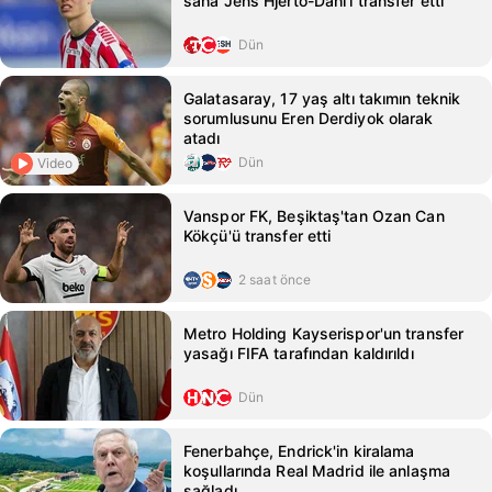
saha Jens Hjerto-Dahl'ı transfer etti
Dün
Galatasaray, 17 yaş altı takımın teknik
sorumlusunu Eren Derdiyok olarak
atadı
Dün
Video
Vanspor FK, Beşiktaş'tan Ozan Can
Kökçü'ü transfer etti
2 saat önce
Metro Holding Kayserispor'un transfer
yasağı FIFA tarafından kaldırıldı
Dün
Fenerbahçe, Endrick'in kiralama
koşullarında Real Madrid ile anlaşma
sağladı