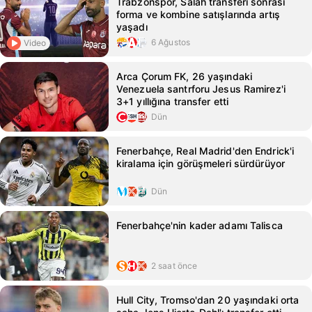
Trabzonspor, Salah transferi sonrası
forma ve kombine satışlarında artış
yaşadı
6 Ağustos
Video
Arca Çorum FK, 26 yaşındaki
Venezuela santrforu Jesus Ramirez'i
3+1 yıllığına transfer etti
Dün
Fenerbahçe, Real Madrid'den Endrick'i
kiralama için görüşmeleri sürdürüyor
Dün
Fenerbahçe'nin kader adamı Talisca
2 saat önce
Hull City, Tromso'dan 20 yaşındaki orta