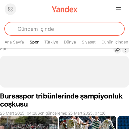
Ana Sayfa
Spor
Spor
Türkiye
Dünya
Siyaset
Günün içinden
Buradasın
Spor
›
Bursaspor tribünlerinde şampiyonluk
coşkusu
25 Mart 2025, 04:26
Son güncelleme: 25 Mart 2025, 04:26