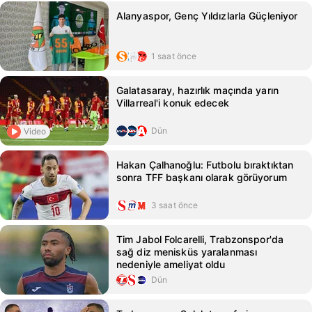
Alanyaspor, Genç Yıldızlarla Güçleniyor
1 saat önce
Galatasaray, hazırlık maçında yarın
Villarreal'i konuk edecek
Dün
Video
Hakan Çalhanoğlu: Futbolu bıraktıktan
sonra TFF başkanı olarak görüyorum
3 saat önce
Tim Jabol Folcarelli, Trabzonspor'da
sağ diz menisküs yaralanması
nedeniyle ameliyat oldu
Dün