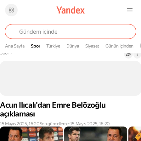
Ana Sayfa
Spor
Spor
Türkiye
Dünya
Siyaset
Günün içinden
Buradasın
Spor
›
Acun Ilıcalı'dan Emre Belözoğlu
açıklaması
15 Mayıs 2025, 16:20
Son güncelleme: 15 Mayıs 2025, 16:20