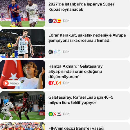
2027'de İstanbul'da İspanya Süper
Kupası oynanacak
Dün
Ebrar Karakurt, sakatlık nedeniyle Avrupa
Şampiyonası kadrosuna alınmadı
Dün
Hamza Akman: "Galatasaray
altyapısında sorun olduğunu
düşünmüyorum"
Dün
Video
Galatasaray, Rafael Leao için 40+5
milyon Euro teklif yapıyor
Dün
FIFA'nın geçici transfer yasağı