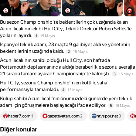
Bu sezon Championship'te beklentilerin çok uzağında kalan
Acun Ilıcalı'nın ekibi Hull City, Teknik Direktör Ruben Selles’le
yollarını ayırdı.
1
15 Mayıs
İspanyol teknik adam, 28 maçta 9 galibiyet aldı ve yönetimin
beklentilerinin uzağında kaldı.
2
15 Mayıs
Acun Ilıcalı'nın sahibi olduğu Hull City, son haftada
Portsmouth deplasmanında aldığı beraberlikle sezonu averajla
21 sırada tamamlayarak Championship'te kalmıştı.
3
15 Mayıs
Hull City, sezonu Championship’in en kötü iç saha
performansıyla tamamladı.
4
15 Mayıs
Kulüp sahibi Acun Ilıcalı’nın önümüzdeki günlerde yeni teknik
adam için görüşmelere başlayacağı ifade ediliyor.
5
15 Mayıs
haber7.com
1
gazetevatan.com
2
ntvspor.net
3
Diğer konular