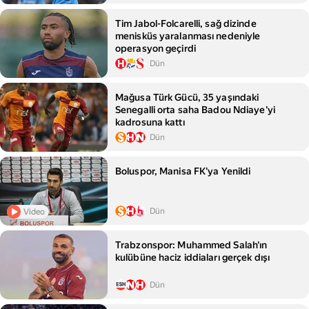
Tim Jabol-Folcarelli, sağ dizinde
menisküs yaralanması nedeniyle
operasyon geçirdi
Dün
Mağusa Türk Gücü, 35 yaşındaki
Senegalli orta saha Badou Ndiaye'yi
kadrosuna kattı
Dün
Boluspor, Manisa FK'ya Yenildi
Dün
Video
Trabzonspor: Muhammed Salah'ın
kulübüne haciz iddiaları gerçek dışı
Dün