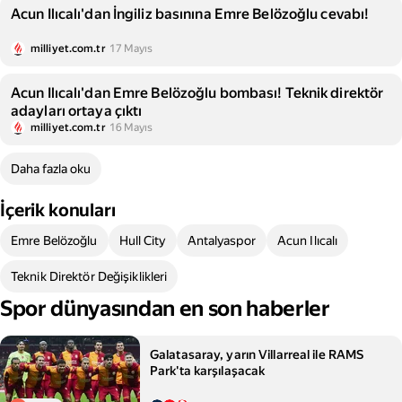
Acun Ilıcalı'dan İngiliz basınına Emre Belözoğlu cevabı!
milliyet.com.tr
17 Mayıs
Acun Ilıcalı'dan Emre Belözoğlu bombası! Teknik direktör
adayları ortaya çıktı
milliyet.com.tr
16 Mayıs
Daha fazla oku
İçerik konuları
Emre Belözoğlu
Hull City
Antalyaspor
Acun Ilıcalı
Teknik Direktör Değişiklikleri
Spor dünyasından en son haberler
Galatasaray, yarın Villarreal ile RAMS
Park'ta karşılaşacak