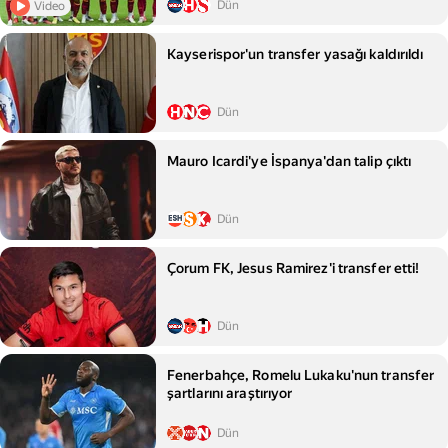
Dün
Video
Kayserispor'un transfer yasağı kaldırıldı
Dün
Mauro Icardi'ye İspanya'dan talip çıktı
Dün
Çorum FK, Jesus Ramirez'i transfer etti!
Dün
Fenerbahçe, Romelu Lukaku'nun transfer
şartlarını araştırıyor
Dün