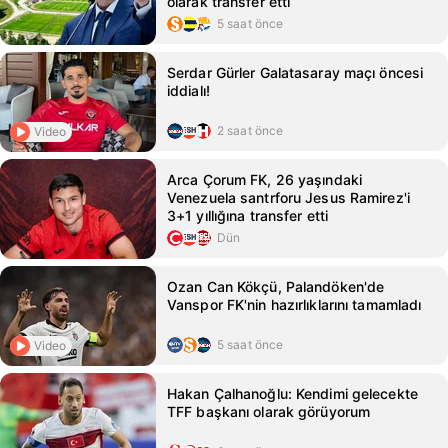
olarak transfer etti
5 saat önce
Serdar Gürler Galatasaray maçı öncesi
iddialı!
2 saat önce
Video
Arca Çorum FK, 26 yaşındaki
Venezuela santrforu Jesus Ramirez'i
3+1 yıllığına transfer etti
Dün
Ozan Can Kökçü, Palandöken'de
Vanspor FK'nin hazırlıklarını tamamladı
5 saat önce
Video
Hakan Çalhanoğlu: Kendimi gelecekte
TFF başkanı olarak görüyorum