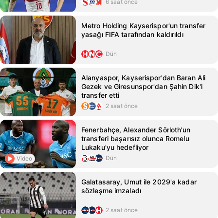
6 saat önce
Metro Holding Kayserispor'un transfer
yasağı FIFA tarafından kaldırıldı
Dün
Alanyaspor, Kayserispor'dan Baran Ali
Gezek ve Giresunspor'dan Şahin Dik'i
transfer etti
2 saat önce
Fenerbahçe, Alexander Sörloth'un
transferi başarısız olunca Romelu
Lukaku'yu hedefliyor
Dün
Video
Galatasaray, Umut ile 2029'a kadar
sözleşme imzaladı
2 saat önce