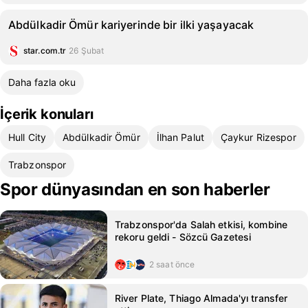
Abdülkadir Ömür kariyerinde bir ilki yaşayacak
star.com.tr
26 Şubat
Daha fazla oku
İçerik konuları
Hull City
Abdülkadir Ömür
İlhan Palut
Çaykur Rizespor
Trabzonspor
Spor dünyasından en son haberler
Trabzonspor'da Salah etkisi, kombine
rekoru geldi - Sözcü Gazetesi
2 saat önce
River Plate, Thiago Almada'yı transfer