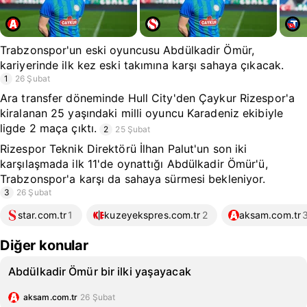
Trabzonspor'un eski oyuncusu Abdülkadir Ömür,
kariyerinde ilk kez eski takımına karşı sahaya çıkacak.
1
26 Şubat
Ara transfer döneminde Hull City'den Çaykur Rizespor'a
kiralanan 25 yaşındaki milli oyuncu Karadeniz ekibiyle
ligde 2 maça çıktı.
2
25 Şubat
Rizespor Teknik Direktörü İlhan Palut'un son iki
karşılaşmada ilk 11'de oynattığı Abdülkadir Ömür'ü,
Trabzonspor'a karşı da sahaya sürmesi bekleniyor.
3
26 Şubat
star.com.tr
1
kuzeyekspres.com.tr
2
aksam.com.tr
Diğer konular
Abdülkadir Ömür bir ilki yaşayacak
aksam.com.tr
26 Şubat