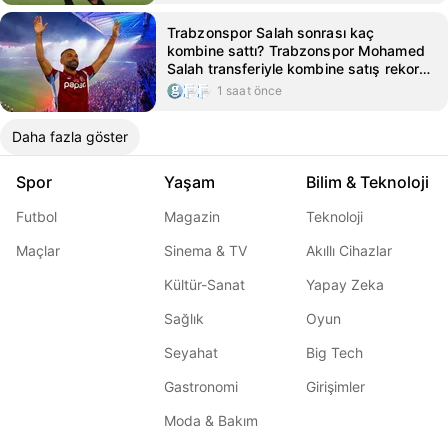
Trabzonspor Salah sonrası kaç
kombine sattı? Trabzonspor Mohamed
Salah transferiyle kombine satış rekoru
kırdı
1 saat önce
Daha fazla göster
Spor
Yaşam
Bilim & Teknoloji
Futbol
Magazin
Teknoloji
Maçlar
Sinema & TV
Akıllı Cihazlar
Kültür-Sanat
Yapay Zeka
Sağlık
Oyun
Seyahat
Big Tech
Gastronomi
Girişimler
Moda & Bakım