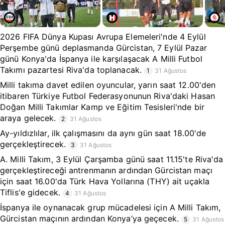
2026 FIFA Dünya Kupası Avrupa Elemeleri'nde 4 Eylül
Perşembe günü deplasmanda Gürcistan, 7 Eylül Pazar
günü Konya'da İspanya ile karşılaşacak A Milli Futbol
Takımı pazartesi Riva'da toplanacak.
1
31 Ağustos
Milli takıma davet edilen oyuncular, yarın saat 12.00'den
itibaren Türkiye Futbol Federasyonunun Riva'daki Hasan
Doğan Milli Takımlar Kamp ve Eğitim Tesisleri'nde bir
araya gelecek.
2
31 Ağustos
Ay-yıldızlılar, ilk çalışmasını da aynı gün saat 18.00'de
gerçekleştirecek.
3
31 Ağustos
A. Milli Takım, 3 Eylül Çarşamba günü saat 11.15'te Riva'da
gerçekleştireceği antrenmanın ardından Gürcistan maçı
için saat 16.00'da Türk Hava Yollarına (THY) ait uçakla
Tiflis'e gidecek.
4
31 Ağustos
İspanya ile oynanacak grup mücadelesi için A Milli Takım,
Gürcistan maçının ardından Konya’ya geçecek.
5
31 Ağustos