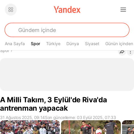
Ana Sayfa
Spor
Spor
Türkiye
Dünya
Siyaset
Günün içinden
Buradasın
Spor
›
A Milli Takım, 3 Eylül'de Riva'da
antrenman yapacak
31 Ağustos 2025, 09:14
Son güncelleme: 03 Eylül 2025, 07:33