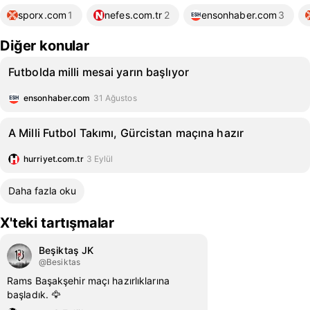
sporx.com
1
nefes.com.tr
2
ensonhaber.com
3
Diğer konular
Futbolda milli mesai yarın başlıyor
ensonhaber.com
31 Ağustos
A Milli Futbol Takımı, Gürcistan maçına hazır
hurriyet.com.tr
3 Eylül
Daha fazla oku
X'teki tartışmalar
Beşiktaş JK
@Besiktas
Rams Başakşehir maçı hazırlıklarına
başladık. 🦅