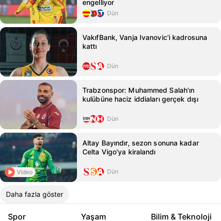
engelliyor
Dün
VakıfBank, Vanja Ivanovic'i kadrosuna
kattı
Dün
Trabzonspor: Muhammed Salah'ın
kulübüne haciz iddiaları gerçek dışı
Dün
Altay Bayındır, sezon sonuna kadar
Celta Vigo'ya kiralandı
Dün
Video
Daha fazla göster
Spor
Yaşam
Bilim & Teknoloji