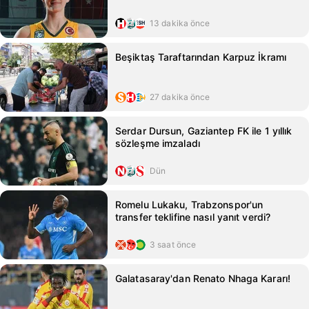
13 dakika önce
Beşiktaş Taraftarından Karpuz İkramı
27 dakika önce
Serdar Dursun, Gaziantep FK ile 1 yıllık
sözleşme imzaladı
Dün
Romelu Lukaku, Trabzonspor'un
transfer teklifine nasıl yanıt verdi?
3 saat önce
Galatasaray'dan Renato Nhaga Kararı!