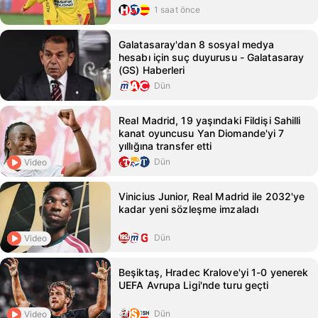
1 saat önce
Galatasaray'dan 8 sosyal medya
hesabı için suç duyurusu - Galatasaray
(GS) Haberleri
Dün
Real Madrid, 19 yaşındaki Fildişi Sahilli
kanat oyuncusu Yan Diomande'yi 7
yıllığına transfer etti
Dün
Video
Vinicius Junior, Real Madrid ile 2032'ye
kadar yeni sözleşme imzaladı
Dün
Video
Beşiktaş, Hradec Kralove'yi 1-0 yenerek
UEFA Avrupa Ligi'nde turu geçti
Dün
Video