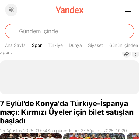
Ana Sayfa
Spor
Spor
Türkiye
Dünya
Siyaset
Günün içinden
Buradasın
Spor
›
7 Eylül'de Konya'da Türkiye‑İspanya
maçı: Kırmızı Üyeler için bilet satışları
başladı
25 Ağustos 2025, 09:54
Son güncelleme: 27 Ağustos 2025, 10:20