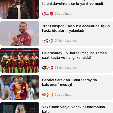
töreni davetine olumlu yanıt vermedi
9 saat önce
Trabzonspor, Salah'ın alacaklarına ilişkin
haciz iddialarını yalanladı
27 dakika önce
Galatasaray - Villarreal maçı ne zaman,
saat kaçta ve hangi kanalda?
13 dakika önce
Gabriel Sara'dan 'Galatasaray'da
kalıyorum' mesajı!
2 saat önce
VakıfBank Vanja Ivanovic'i kadrosuna
kattı