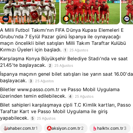
A Milli Futbol Takımı'nın FIFA Dünya Kupası Elemeleri E
Grubu'nda 7 Eylül Pazar günü İspanya ile oynayacağı
maçın öncelikli bilet satışları Milli Takım Taraftar Kulübü
Kırmızı Üyeleri için başladı.
1
25 Ağustos
Karşılaşma Konya Büyükşehir Belediye Stadı'nda ve saat
21.45'te başlayacak.
2
25 Ağustos
İspanya maçının genel bilet satışları ise yarın saat 16.00'da
başlayacak.
3
25 Ağustos
Biletler www.passo.com.tr ve Passo Mobil Uygulama
üzerinden temin edilebilecek.
4
25 Ağustos
Bilet sahipleri karşılaşmaya çipli T.C Kimlik kartları, Passo
Taraftar Kart ve Passo Mobil Uygulama ile giriş
yapabilecek.
5
25 Ağustos
ahaber.com.tr
1
aksiyon.com.tr
2
halktv.com.tr
3