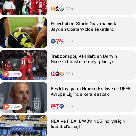
Dün
Fenerbahçe‑Sturm Graz maçında
Jayden Oosterwolde sakatlandı
Dün
Trabzonspor, Al-Hilal'den Darwin
Nunez'i transfer etmeyi planlıyor
Dün
Video
Beşiktaş, yarın Hradec Kralove ile UEFA
Avrupa Ligi'nde karşılaşacak
Dün
Video
NBA ve FIBA, BWB’nin 25’inci yılı için
İstanbul’u seçti