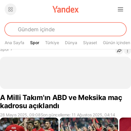
Ana Sayfa
Spor
Spor
Türkiye
Dünya
Siyaset
Günün içinden
Buradasın
Spor
›
A Milli Takım'ın ABD ve Meksika maç
kadrosu açıklandı
28 Mayıs 2025, 09:08
Son güncelleme: 11 Ağustos 2025, 04:14