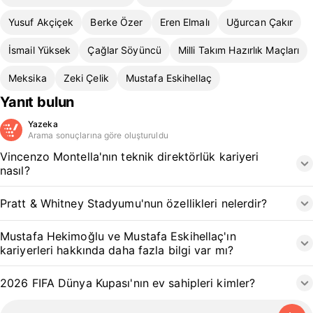
Yusuf Akçiçek
Berke Özer
Eren Elmalı
Uğurcan Çakır
İsmail Yüksek
Çağlar Söyüncü
Milli Takım Hazırlık Maçları
Meksika
Zeki Çelik
Mustafa Eskihellaç
Yanıt bulun
Yazeka
Arama sonuçlarına göre oluşturuldu
Vincenzo Montella'nın teknik direktörlük kariyeri
nasıl?
Pratt & Whitney Stadyumu'nun özellikleri nelerdir?
Mustafa Hekimoğlu ve Mustafa Eskihellaç'ın
kariyerleri hakkında daha fazla bilgi var mı?
2026 FIFA Dünya Kupası'nın ev sahipleri kimler?