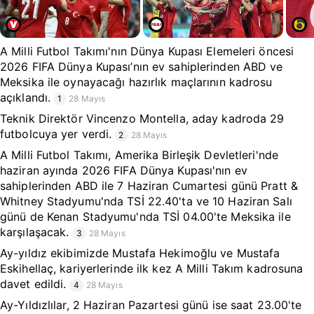
A Milli Futbol Takımı'nın Dünya Kupası Elemeleri öncesi
2026 FIFA Dünya Kupası’nın ev sahiplerinden ABD ve
Meksika ile oynayacağı hazırlık maçlarının kadrosu
açıklandı.
1
28 Mayıs
Teknik Direktör Vincenzo Montella, aday kadroda 29
futbolcuya yer verdi.
2
28 Mayıs
A Milli Futbol Takımı, Amerika Birleşik Devletleri'nde
haziran ayında 2026 FIFA Dünya Kupası'nın ev
sahiplerinden ABD ile 7 Haziran Cumartesi günü Pratt &
Whitney Stadyumu'nda TSİ 22.40'ta ve 10 Haziran Salı
günü de Kenan Stadyumu'nda TSİ 04.00'te Meksika ile
karşılaşacak.
3
28 Mayıs
Ay-yıldız ekibimizde Mustafa Hekimoğlu ve Mustafa
Eskihellaç, kariyerlerinde ilk kez A Milli Takım kadrosuna
davet edildi.
4
28 Mayıs
Ay-Yıldızlılar, 2 Haziran Pazartesi günü ise saat 23.00'te