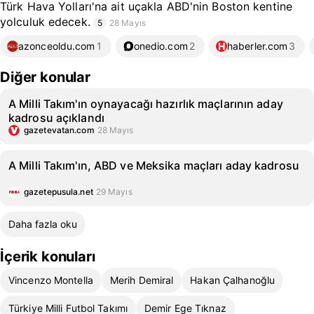
Türk Hava Yolları'na ait uçakla ABD'nin Boston kentine
yolculuk edecek.
5
28 Mayıs
azonceoldu.com
1
onedio.com
2
haberler.com
3
Diğer konular
A Milli Takım'ın oynayacağı hazırlık maçlarının aday
kadrosu açıklandı
gazetevatan.com
28 Mayıs
A Milli Takım'ın, ABD ve Meksika maçları aday kadrosu
gazetepusula.net
29 Mayıs
Daha fazla oku
İçerik konuları
Vincenzo Montella
Merih Demiral
Hakan Çalhanoğlu
Türkiye Milli Futbol Takımı
Demir Ege Tıknaz