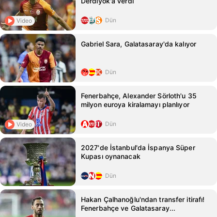
Derdiyok'a verdi
Dün
Video
Gabriel Sara, Galatasaray'da kalıyor
Dün
Fenerbahçe, Alexander Sörloth'u 35
milyon euroya kiralamayı planlıyor
Dün
Video
2027'de İstanbul'da İspanya Süper
Kupası oynanacak
Dün
Hakan Çalhanoğlu'ndan transfer itirafı!
Fenerbahçe ve Galatasaray...