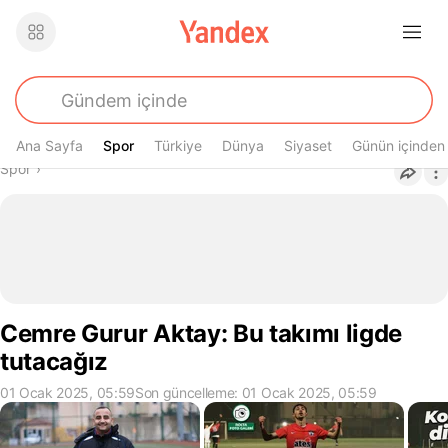
Ana Sayfa
Spor
Spor
Türkiye
Dünya
Siyaset
Günün içinden
Buradasın
Spor
›
Cemre Gurur Aktay: Bu takımı ligde
tutacağız
01 Ocak 2025, 05:59
Son güncelleme: 01 Ocak 2025, 05:59