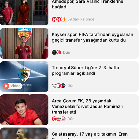
Amedspor, Sara Vranic’i renklerine
bağladı
59 dakika önce
Kayserispor, FIFA tarafından uygulanan
geçici transfer yasağından kurtuldu
Dün
Trendyol Süper Lig'de 2-3. hafta
programları açıklandı
Dün
Video
Arca Çorum FK, 28 yaşındaki
Venezuelalı forvet Jesus Ramirez'i
transfer etti
Dün
Galatasaray, 17 yaş altı takımını Eren