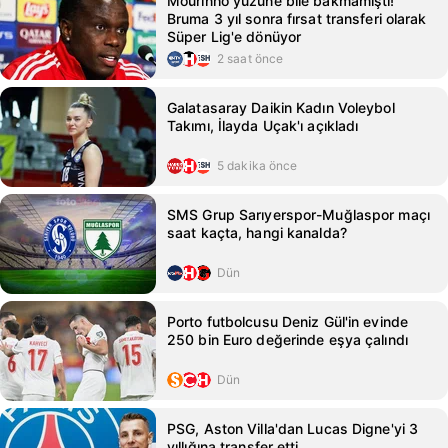
Mourinho yüzüne bile bakmamıştı!
Bruma 3 yıl sonra fırsat transferi olarak
Süper Lig'e dönüyor
2 saat önce
Galatasaray Daikin Kadın Voleybol
Takımı, İlayda Uçak'ı açıkladı
5 dakika önce
SMS Grup Sarıyerspor-Muğlaspor maçı
saat kaçta, hangi kanalda?
Dün
Porto futbolcusu Deniz Gül'in evinde
250 bin Euro değerinde eşya çalındı
Dün
PSG, Aston Villa'dan Lucas Digne'yi 3
yıllığına transfer etti