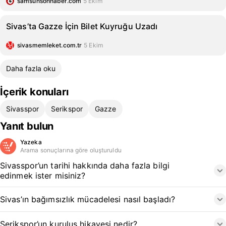
samsunsonhaber.com
5 Ekim
Sivas’ta Gazze İçin Bilet Kuyruğu Uzadı
sivasmemleket.com.tr
5 Ekim
Daha fazla oku
İçerik konuları
Sivasspor
Serikspor
Gazze
Yanıt bulun
Yazeka
Arama sonuçlarına göre oluşturuldu
Sivasspor’un tarihi hakkında daha fazla bilgi
edinmek ister misiniz?
Sivas’ın bağımsızlık mücadelesi nasıl başladı?
Serikspor’un kuruluş hikayesi nedir?