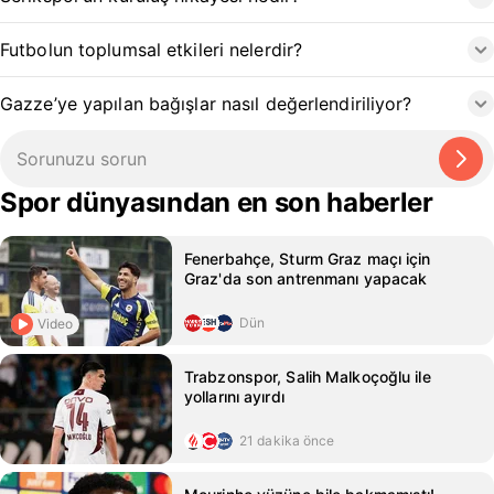
Futbolun toplumsal etkileri nelerdir?
Gazze’ye yapılan bağışlar nasıl değerlendiriliyor?
Spor dünyasından en son haberler
Fenerbahçe, Sturm Graz maçı için
Graz'da son antrenmanı yapacak
Dün
Video
Trabzonspor, Salih Malkoçoğlu ile
yollarını ayırdı
21 dakika önce