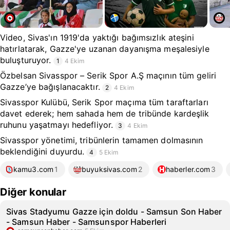
Video, Sivas'ın 1919'da yaktığı bağımsızlık ateşini
hatırlatarak, Gazze'ye uzanan dayanışma meşalesiyle
buluşturuyor.
1
4 Ekim
Özbelsan Sivasspor – Serik Spor A.Ş maçının tüm geliri
Gazze’ye bağışlanacaktır.
2
4 Ekim
Sivasspor Kulübü, Serik Spor maçıma tüm taraftarları
davet ederek; hem sahada hem de tribünde kardeşlik
ruhunu yaşatmayı hedefliyor.
3
4 Ekim
Sivasspor yönetimi, tribünlerin tamamen dolmasının
beklendiğini duyurdu.
4
5 Ekim
kamu3.com
1
buyuksivas.com
2
haberler.com
3
Diğer konular
Sivas Stadyumu Gazze için doldu - Samsun Son Haber
- Samsun Haber - Samsunspor Haberleri