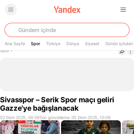
Ana Sayfa
Spor
Spor
Türkiye
Dünya
Siyaset
Günün içinden
Buradasın
Spor
›
Sivasspor – Serik Spor maçı geliri
Gazze'ye bağışlanacak
02 Ekim 2025, 09:59
Son güncelleme: 05 Ekim 2025, 10:08