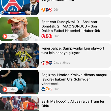
Dün
Epitsentr Dunayivtsi: 0 - Shakhtar
Donetsk: 2 | MAÇ SONUCU - Son
Dakika Futbol Haberleri - Habertürk
Dün
Video
Fenerbahçe, Şampiyonlar Ligi play-off
turu için sahaya çıkıyor
2 saat önce
Beşiktaş-Hradec Kralove rövanş maçını
İsviçreli hakem Urs Schnyder
yönetecek
Dün
Video
Salih Malkoçoğlu Al Jazira'ya Transfer
Oldu