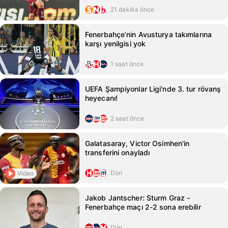
21 dakika önce
Fenerbahçe’nin Avusturya takımlarına
karşı yenilgisi yok
1 saat önce
UEFA Şampiyonlar Ligi'nde 3. tur rövanş
heyecanı!
2 saat önce
Galatasaray, Victor Osimhen'in
transferini onayladı
Dün
Video
Jakob Jantscher: Sturm Graz -
Fenerbahçe maçı 2-2 sona erebilir
Dün