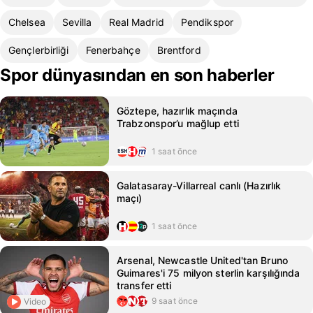
Chelsea
Sevilla
Real Madrid
Pendikspor
Gençlerbirliği
Fenerbahçe
Brentford
Spor dünyasından en son haberler
Göztepe, hazırlık maçında
Trabzonspor’u mağlup etti
1 saat önce
Galatasaray-Villarreal canlı (Hazırlık
maçı)
1 saat önce
Arsenal, Newcastle United'tan Bruno
Guimares'i 75 milyon sterlin karşılığında
transfer etti
9 saat önce
Video