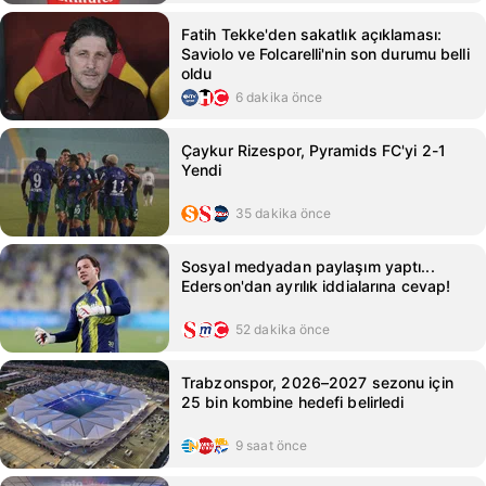
Fatih Tekke'den sakatlık açıklaması:
Saviolo ve Folcarelli'nin son durumu belli
oldu
6 dakika önce
Çaykur Rizespor, Pyramids FC'yi 2-1
Yendi
35 dakika önce
Sosyal medyadan paylaşım yaptı...
Ederson'dan ayrılık iddialarına cevap!
52 dakika önce
Trabzonspor, 2026–2027 sezonu için
25 bin kombine hedefi belirledi
9 saat önce