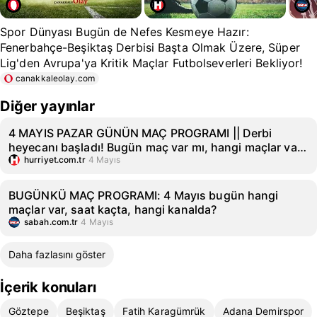
Spor Dünyası Bugün de Nefes Kesmeye Hazır:
Fenerbahçe-Beşiktaş Derbisi Başta Olmak Üzere, Süper
Lig'den Avrupa'ya Kritik Maçlar Futbolseverleri Bekliyor!
canakkaleolay.com
Diğer yayınlar
4 MAYIS PAZAR GÜNÜN MAÇ PROGRAMI || Derbi
heyecanı başladı! Bugün maç var mı, hangi maçlar var?
Bu akşam kimin maçı var, saat kaçta?
hurriyet.com.tr
4 Mayıs
BUGÜNKÜ MAÇ PROGRAMI: 4 Mayıs bugün hangi
maçlar var, saat kaçta, hangi kanalda?
sabah.com.tr
4 Mayıs
Daha fazlasını göster
İçerik konuları
Göztepe
Beşiktaş
Fatih Karagümrük
Adana Demirspor