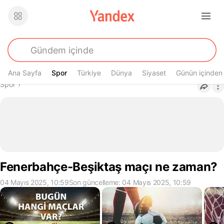
Ana Sayfa
Spor
Spor
Türkiye
Dünya
Siyaset
Günün içinden
Buradasın
Spor
›
Fenerbahçe-Beşiktaş maçı ne zaman?
04 Mayıs 2025, 10:59
Son güncelleme: 04 Mayıs 2025, 10:59