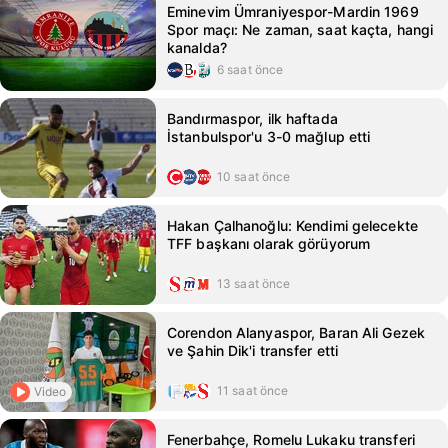
Eminevim Ümraniyespor-Mardin 1969
Spor maçı: Ne zaman, saat kaçta, hangi
kanalda?
6 saat önce
Bandırmaspor, ilk haftada
İstanbulspor'u 3-0 mağlup etti
10 saat önce
Hakan Çalhanoğlu: Kendimi gelecekte
TFF başkanı olarak görüyorum
13 saat önce
Corendon Alanyaspor, Baran Ali Gezek
ve Şahin Dik'i transfer etti
11 saat önce
Video
Fenerbahçe, Romelu Lukaku transferi