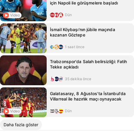
için Napoli ile görüşmelere başladı
Dün
Video
İsmail Köybaşı'nın jübile maçında
kazanan Göztepe
1 saat önce
Trabzonspor'da Salah belirsizliği: Fatih
Tekke açıkladı
35 dakika önce
Galatasaray, 8 Ağustos'ta İstanbul'da
Villarreal ile hazırlık maçı oynayacak
Dün
Video
Daha fazla göster