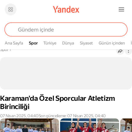
Ana Sayfa
Spor
Spor
Türkiye
Dünya
Siyaset
Günün içinden
Buradasın
Spor
›
Karaman'da Özel Sporcular Atletizm
Birinciliği
07 Nisan 2025, 04:40
Son güncelleme: 07 Nisan 2025, 04:40