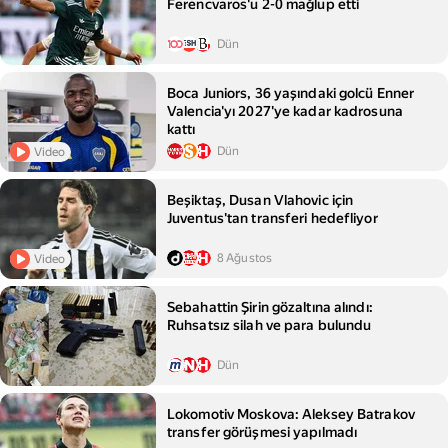
Ferencvaros'u 2-0 mağlup etti
Dün
Boca Juniors, 36 yaşındaki golcü Enner
Valencia'yı 2027'ye kadar kadrosuna
kattı
Dün
Video
Beşiktaş, Dusan Vlahovic için
Juventus'tan transferi hedefliyor
8 Ağustos
Video
Sebahattin Şirin gözaltına alındı:
Ruhsatsız silah ve para bulundu
Dün
Lokomotiv Moskova: Aleksey Batrakov
transfer görüşmesi yapılmadı