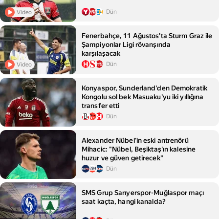
Dün
Video
Fenerbahçe, 11 Ağustos'ta Sturm Graz ile
Şampiyonlar Ligi rövanşında
karşılaşacak
Dün
Video
Konyaspor, Sunderland'den Demokratik
Kongolu sol bek Masuaku'yu iki yıllığına
transfer etti
Dün
Alexander Nübel'in eski antrenörü
Mihacic: "Nübel, Beşiktaş'ın kalesine
huzur ve güven getirecek"
Dün
SMS Grup Sarıyerspor-Muğlaspor maçı
saat kaçta, hangi kanalda?