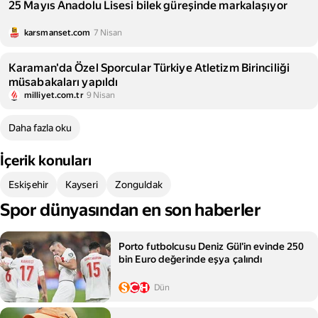
25 Mayıs Anadolu Lisesi bilek güreşinde markalaşıyor
karsmanset.com
7 Nisan
Karaman'da Özel Sporcular Türkiye Atletizm Birinciliği
müsabakaları yapıldı
milliyet.com.tr
9 Nisan
Daha fazla oku
İçerik konuları
Eskişehir
Kayseri
Zonguldak
Spor dünyasından en son haberler
Porto futbolcusu Deniz Gül'in evinde 250
bin Euro değerinde eşya çalındı
Dün