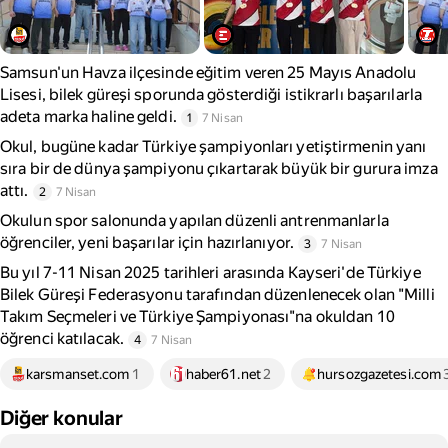
Samsun'un Havza ilçesinde eğitim veren 25 Mayıs Anadolu
Lisesi, bilek güreşi sporunda gösterdiği istikrarlı başarılarla
adeta marka haline geldi.
1
7 Nisan
Okul, bugüne kadar Türkiye şampiyonları yetiştirmenin yanı
sıra bir de dünya şampiyonu çıkartarak büyük bir gurura imza
attı.
2
7 Nisan
Okulun spor salonunda yapılan düzenli antrenmanlarla
öğrenciler, yeni başarılar için hazırlanıyor.
3
7 Nisan
Bu yıl 7-11 Nisan 2025 tarihleri arasında Kayseri'de Türkiye
Bilek Güreşi Federasyonu tarafından düzenlenecek olan "Milli
Takım Seçmeleri ve Türkiye Şampiyonası"na okuldan 10
öğrenci katılacak.
4
7 Nisan
karsmanset.com
1
haber61.net
2
hursozgazetesi.com
Diğer konular