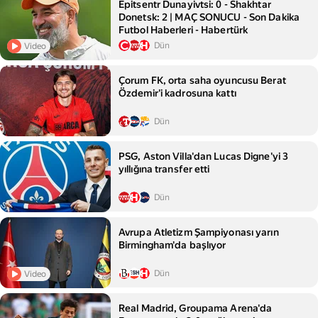
Epitsentr Dunayivtsi: 0 - Shakhtar
Donetsk: 2 | MAÇ SONUCU - Son Dakika
Futbol Haberleri - Habertürk
Dün
Video
Çorum FK, orta saha oyuncusu Berat
Özdemir'i kadrosuna kattı
Dün
PSG, Aston Villa'dan Lucas Digne'yi 3
yıllığına transfer etti
Dün
Avrupa Atletizm Şampiyonası yarın
Birmingham'da başlıyor
Dün
Video
Real Madrid, Groupama Arena'da