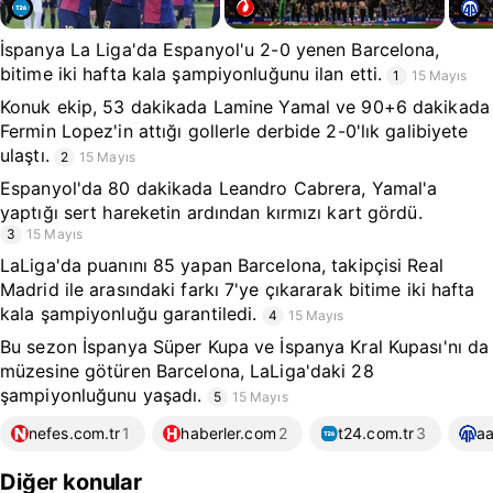
İspanya La Liga'da Espanyol'u 2-0 yenen Barcelona,
bitime iki hafta kala şampiyonluğunu ilan etti.
1
15 Mayıs
Konuk ekip, 53 dakikada Lamine Yamal ve 90+6 dakikada
Fermin Lopez'in attığı gollerle derbide 2-0'lık galibiyete
ulaştı.
2
15 Mayıs
Espanyol'da 80 dakikada Leandro Cabrera, Yamal'a
yaptığı sert hareketin ardından kırmızı kart gördü.
3
15 Mayıs
LaLiga'da puanını 85 yapan Barcelona, takipçisi Real
Madrid ile arasındaki farkı 7'ye çıkararak bitime iki hafta
kala şampiyonluğu garantiledi.
4
15 Mayıs
Bu sezon İspanya Süper Kupa ve İspanya Kral Kupası'nı da
müzesine götüren Barcelona, LaLiga'daki 28
şampiyonluğunu yaşadı.
5
15 Mayıs
nefes.com.tr
1
haberler.com
2
t24.com.tr
3
aa
Diğer konular