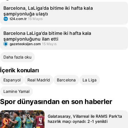
Barcelona, LaLiga'da bitime iki hafta kala
şampiyonluğa ulaştı
t24.com.tr
15 Mayıs
Barcelona LaLiga'da bitime iki hafta kala
şampiyonluğunu ilan etti
gazeteoksijen.com
15 Mayıs
Daha fazla oku
İçerik konuları
Espanyol
Real Madrid
Barcelona
La Liga
Lamine Yamal
Spor dünyasından en son haberler
Galatasaray, Villarreal ile RAMS Park'ta
hazırlık maçı oynadı: 2-1 yenildi