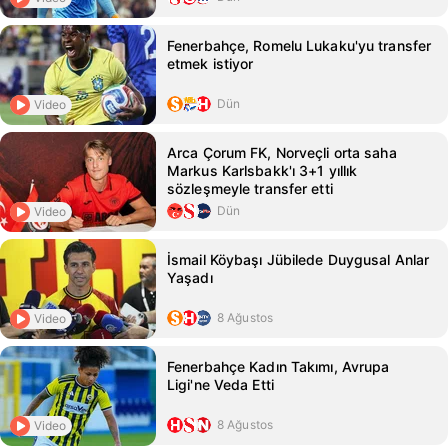
Fenerbahçe, Romelu Lukaku'yu transfer
etmek istiyor
Dün
Video
Arca Çorum FK, Norveçli orta saha
Markus Karlsbakk'ı 3+1 yıllık
sözleşmeyle transfer etti
Dün
Video
İsmail Köybaşı Jübilede Duygusal Anlar
Yaşadı
8 Ağustos
Video
Fenerbahçe Kadın Takımı, Avrupa
Ligi'ne Veda Etti
8 Ağustos
Video