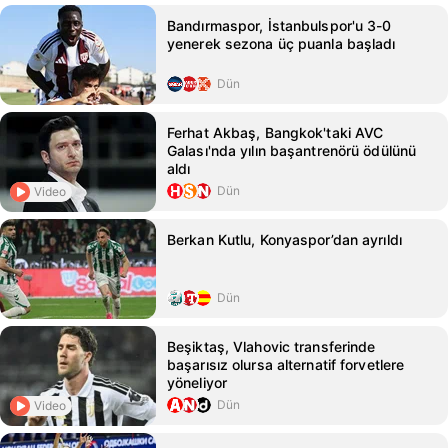
Bandırmaspor, İstanbulspor'u 3-0
yenerek sezona üç puanla başladı
Dün
Ferhat Akbaş, Bangkok'taki AVC
Galası'nda yılın başantrenörü ödülünü
aldı
Dün
Video
Berkan Kutlu, Konyaspor’dan ayrıldı
Dün
Beşiktaş, Vlahovic transferinde
başarısız olursa alternatif forvetlere
yöneliyor
Dün
Video