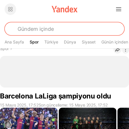
Ana Sayfa
Spor
Spor
Türkiye
Dünya
Siyaset
Günün içinden
Buradasın
Spor
›
Barcelona LaLiga şampiyonu oldu
15 Mayıs 2025, 17:52
Son güncelleme: 15 Mayıs 2025, 17:52