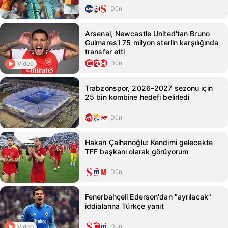
Dün
Arsenal, Newcastle United'tan Bruno
Guimares'i 75 milyon sterlin karşılığında
transfer etti
Dün
Video
Trabzonspor, 2026–2027 sezonu için
25 bin kombine hedefi belirledi
Dün
Hakan Çalhanoğlu: Kendimi gelecekte
TFF başkanı olarak görüyorum
Dün
Fenerbahçeli Ederson'dan "ayrılacak"
iddialarına Türkçe yanıt
Dün
Video