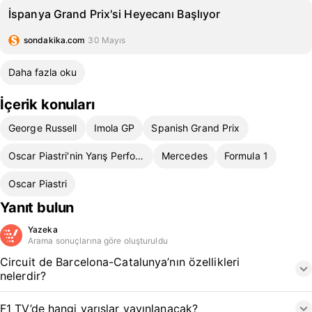
İspanya Grand Prix'si Heyecanı Başlıyor
sondakika.com
30 Mayıs
Daha fazla oku
İçerik konuları
George Russell
Imola GP
Spanish Grand Prix
Oscar Piastri'nin Yarış Performansları
Mercedes
Formula 1
Oscar Piastri
Yanıt bulun
Yazeka
Arama sonuçlarına göre oluşturuldu
Circuit de Barcelona-Catalunya’nın özellikleri
nelerdir?
F1 TV’de hangi yarışlar yayınlanacak?