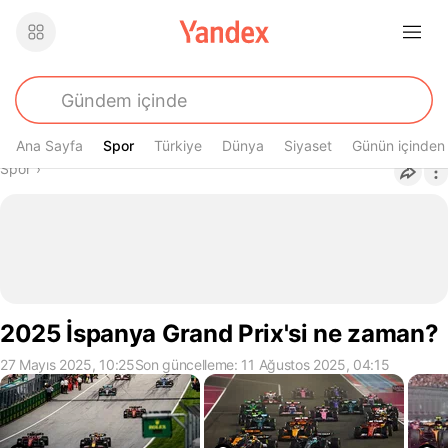
Ana Sayfa
Spor
Spor
Türkiye
Dünya
Siyaset
Günün içinden
Buradasın
Spor
›
2025 İspanya Grand Prix'si ne zaman?
27 Mayıs 2025, 10:25
Son güncelleme: 11 Ağustos 2025, 04:15