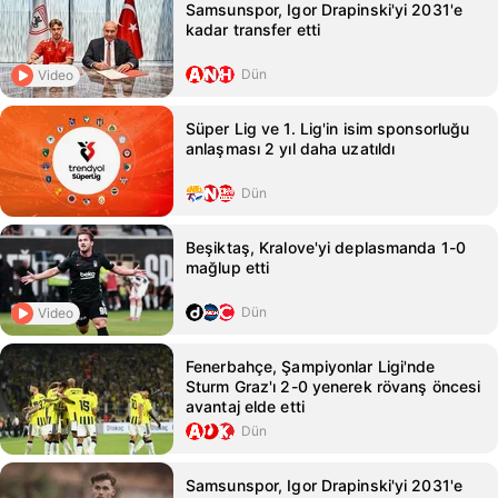
Samsunspor, Igor Drapinski'yi 2031'e
kadar transfer etti
Dün
Video
Süper Lig ve 1. Lig'in isim sponsorluğu
anlaşması 2 yıl daha uzatıldı
Dün
Beşiktaş, Kralove'yi deplasmanda 1-0
mağlup etti
Dün
Video
Fenerbahçe, Şampiyonlar Ligi'nde
Sturm Graz'ı 2-0 yenerek rövanş öncesi
avantaj elde etti
Dün
Samsunspor, Igor Drapinski'yi 2031'e