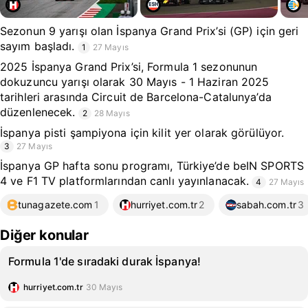
Sezonun 9 yarışı olan İspanya Grand Prix’si (GP) için geri
sayım başladı.
1
27 Mayıs
2025 İspanya Grand Prix’si, Formula 1 sezonunun
dokuzuncu yarışı olarak 30 Mayıs - 1 Haziran 2025
tarihleri arasında Circuit de Barcelona-Catalunya’da
düzenlenecek.
2
28 Mayıs
İspanya pisti şampiyona için kilit yer olarak görülüyor.
3
27 Mayıs
İspanya GP hafta sonu programı, Türkiye’de beIN SPORTS
4 ve F1 TV platformlarından canlı yayınlanacak.
4
27 Mayıs
tunagazete.com
1
hurriyet.com.tr
2
sabah.com.tr
3
Diğer konular
Formula 1'de sıradaki durak İspanya!
hurriyet.com.tr
30 Mayıs