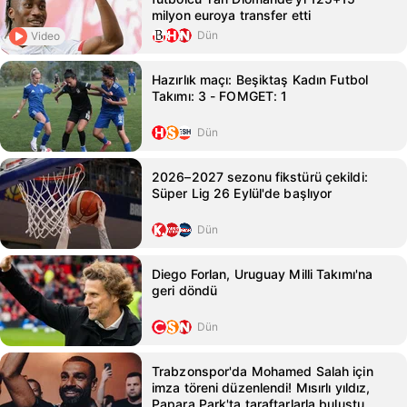
milyon euroya transfer etti
Dün
Video
Hazırlık maçı: Beşiktaş Kadın Futbol
Takımı: 3 - FOMGET: 1
Dün
2026–2027 sezonu fikstürü çekildi:
Süper Lig 26 Eylül'de başlıyor
Dün
Diego Forlan, Uruguay Milli Takımı'na
geri döndü
Dün
Trabzonspor'da Mohamed Salah için
imza töreni düzenlendi! Mısırlı yıldız,
Papara Park'ta taraftarlarla buluştu