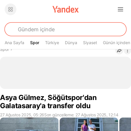
Ana Sayfa
Spor
Spor
Türkiye
Dünya
Siyaset
Günün içinden
Buradasın
Spor
›
Asya Gülmez, Söğütspor'dan
Galatasaray'a transfer oldu
27 Ağustos 2025, 05:26
Son güncelleme: 27 Ağustos 2025, 12:14