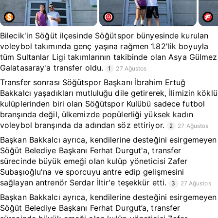
Bilecik'in Söğüt ilçesinde Söğütspor bünyesinde kurulan
voleybol takımında genç yaşına rağmen 1.82'lik boyuyla
tüm Sultanlar Ligi takımlarının takibinde olan Asya Gülmez
Galatasaray'a transfer oldu.
1
27 Ağustos
Transfer sonrası Söğütspor Başkanı İbrahim Ertuğ
Bakkalcı yaşadıkları mutluluğu dile getirerek, İlimizin köklü
kulüplerinden biri olan Söğütspor Kulübü sadece futbol
branşında değil, ülkemizde popülerliği yüksek kadın
voleybol branşında da adından söz ettiriyor.
2
27 Ağustos
Başkan Bakkalcı ayrıca, kendilerine desteğini esirgemeyen
Söğüt Belediye Başkanı Ferhat Durgut'a, transfer
sürecinde büyük emeği olan kulüp yöneticisi Zafer
Subaşıoğlu'na ve sporcuyu antre edip gelişmesini
sağlayan antrenör Serdar İltir'e teşekkür etti.
3
27 Ağustos
Başkan Bakkalcı ayrıca, kendilerine desteğini esirgemeyen
Söğüt Belediye Başkanı Ferhat Durgut’a, transfer