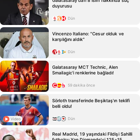
Galatasaray'dan 8 isim hakkında suç
duyurusu
Dün
Vincenzo Italiano: "Cesur olduk ve
karşılığını aldık"
Dün
Galatasaray MCT Technic, Alen
Smailagic'i renklerine bağladı!
59 dakika önce
Sörloth transferinde Beşiktaş'ın teklifi
belli oldu!
Dün
Video
Real Madrid, 19 yaşındaki Fildişi Sahilli
futbolcu Yan Diomande'yi 125+15