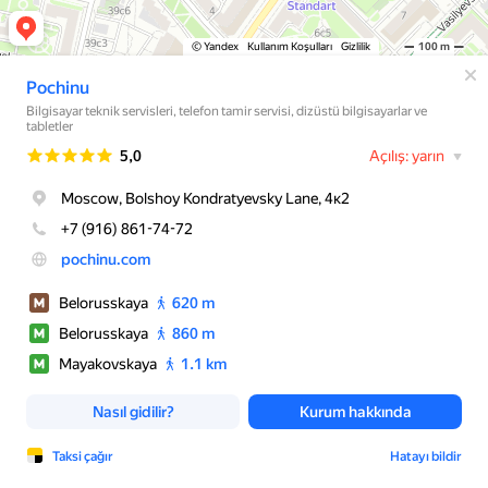
© Yandex
Kullanım Koşulları
Gizlilik
100 m
Pochinu
Bilgisayar teknik servisleri, telefon tamir servisi, dizüstü bilgisayarlar ve
tabletler
Değerlendirme
5,0
Açılış: yarın
Moscow, Bolshoy Kondratyevsky Lane, 4к2
+7 (916) 861-74-72
pochinu.com
Belorusskaya
620 m
Belorusskaya
860 m
Mayakovskaya
1.1 km
Nasıl gidilir?
Kurum hakkında
Taksi çağır
Hatayı bildir