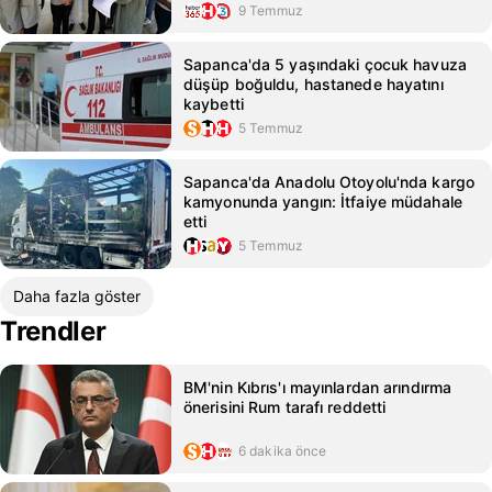
9 Temmuz
Sapanca'da 5 yaşındaki çocuk havuza
düşüp boğuldu, hastanede hayatını
kaybetti
5 Temmuz
Sapanca'da Anadolu Otoyolu'nda kargo
kamyonunda yangın: İtfaiye müdahale
etti
5 Temmuz
Daha fazla göster
Trendler
BM'nin Kıbrıs'ı mayınlardan arındırma
önerisini Rum tarafı reddetti
6 dakika önce