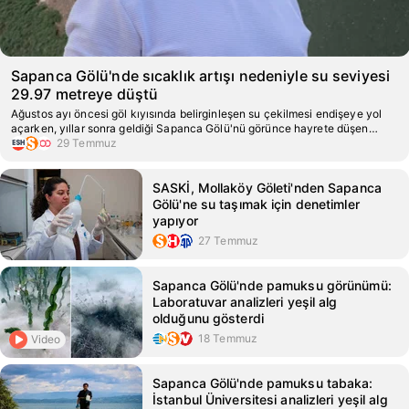
Sapanca Gölü'nde sıcaklık artışı nedeniyle su seviyesi
29.97 metreye düştü
Ağustos ayı öncesi göl kıyısında belirginleşen su çekilmesi endişeye yol
açarken, yıllar sonra geldiği Sapanca Gölü'nü görünce hayrete düşen
vatandaşlar su israfına karşı uyarılarda bulundu.
29 Temmuz
SASKİ, Mollaköy Göleti'nden Sapanca
Gölü'ne su taşımak için denetimler
yapıyor
27 Temmuz
Sapanca Gölü'nde pamuksu görünümü:
Laboratuvar analizleri yeşil alg
olduğunu gösterdi
18 Temmuz
Video
Sapanca Gölü'nde pamuksu tabaka:
İstanbul Üniversitesi analizleri yeşil alg