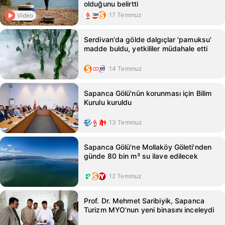
olduğunu belirtti
17 Temmuz
Video
Serdivan'da gölde dalgıçlar 'pamuksu'
madde buldu, yetkililer müdahale etti
14 Temmuz
Sapanca Gölü'nün korunması için Bilim
Kurulu kuruldu
13 Temmuz
Sapanca Gölü'ne Mollaköy Göleti'nden
günde 80 bin m³ su ilave edilecek
12 Temmuz
Prof. Dr. Mehmet Saribiyik, Sapanca
Turizm MYO'nun yeni binasını inceleydi