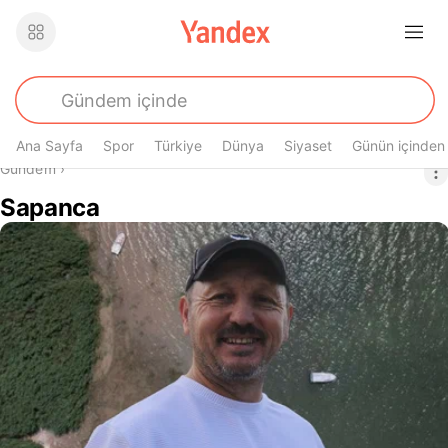
Ana Sayfa
Spor
Türkiye
Dünya
Siyaset
Günün içinden
Buradasın
Gündem
›
Sapanca