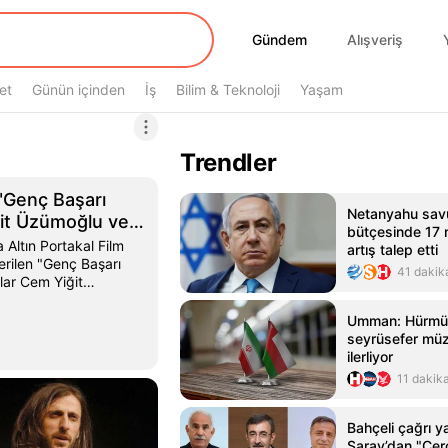
Gündem
Gündem
Alışveriş
et
Günün içinden
İş
Bilim & Teknoloji
Yaşam
Trendler
 "Genç Başarı
Netanyahu sa
ğit Üzümoğlu ve
bütçesinde 17 m
as'ın
 Altın Portakal Film
artış talep etti
erilen "Genç Başarı
41 dakik
ular Cem Yiğit
yrna Cabas'a takdim
Umman: Hürmüz
seyrüsefer müz
ilerliyor
11 dakik
Bahçeli çağrı y
Saray’dan "Çe