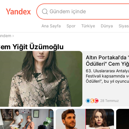
Ana Sayfa
Spor
Türkiye
Dünya
Siyas
radasın
ündem
›
em Yiğit Üzümoğlu
Altın Portakal'da
Ödülleri" Cem Yi
Leyla Smyrna Cab
63. Uluslararası Antalya
Festivali kapsamında v
Ödülleri", bu yıl oyunc
Üzümoğlu ile Leyla Sm
edilecek
28 Temmuz