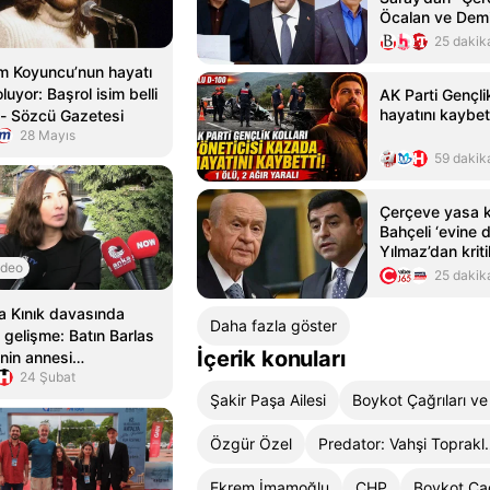
Öcalan ve Demi
kapsayacak mı
25 dakik
yanıt
m Koyuncu’nun hayatı
oluyor: Başrol isim belli
AK Parti Gençl
hayatını kaybet
 - Sözcü Gazetesi
28 Mayıs
59 dakik
Çerçeve yasa ka
Bahçeli ‘evine 
Yılmaz’dan krit
ideo
açıklaması
25 dakik
a Kınık davasında
Daha fazla göster
k gelişme: Batın Barlas
İçerik konuları
'nin annesi
24 Şubat
yetinden vazgeçti!
Şakir Paşa Ailesi
Özgür Özel
Predator: 
Ekrem İmamoğlu
CHP