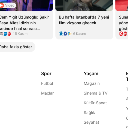
Video
Cem Yiğit Üzümoğlu: Şakir
Bu hafta İstanbul'da 7 yeni
Suna
Paşa Ailesi dizisinin
film vizyona girecek
yöne
setinde final sonrası
göst
15 Kasım
6 Kasım
yangın çıktı
söyle
Daha fazla göster
Spor
Yaşam
Futbol
Magazin
T
Maçlar
Sinema & TV
A
Kültür-Sanat
Sağlık
Seyahat