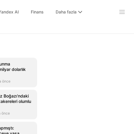
Yandex AI
Finans
Daha fazla
vunma
ilyar dolarlık
a önce
 Boğazı’ndaki
akereleri olumlu
a önce
apmıştı:
rçeve yasa