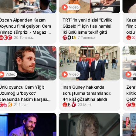
Video
Özcan Alper'den Kazım
TRT1'in yeni dizisi "Evlilik
Kazı
Koyuncu filmi geliyor: Cem
Güzeldir" için flaş hamle!
film 
Yılmaz sürprizi - Magazin
İki ünlü isme teklif gitti
oldu
20 Temmuz
7 Temmuz
Haber - HT Magazin
Video
Video
V
Ünlü oyuncu Cem Yiğit
İnan Güney hakkında
Zehr
Üzümoğlu 'boykot'
soruşturma tamamlandı:
kriti
davasında hakim karşısına
44 kişi gözaltına alındı
Çeki
21 Nisan
23 Mart
çıktı: 'Cumhurbaşkanının
şika
da boykot çağrıları var, o
zaman bu nasıl suç?'