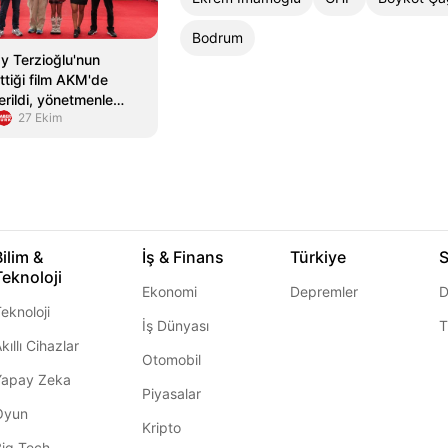
Bodrum
y Terzioğlu'nun
ttiği film AKM'de
erildi, yönetmenle
27 Ekim
şi yapıldı
Bilim &
İş & Finans
Türkiye
S
Teknoloji
Ekonomi
Depremler
D
eknoloji
İş Dünyası
T
kıllı Cihazlar
Otomobil
Yapay Zeka
Piyasalar
Oyun
Kripto
Big Tech