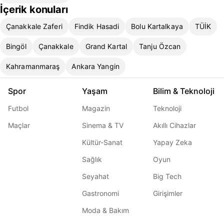
İçerik konuları
Çanakkale Zaferi
Findik Hasadi
Bolu Kartalkaya
TÜİK
Bingöl
Çanakkale
Grand Kartal
Tanju Özcan
Kahramanmaraş
Ankara Yangin
Spor
Yaşam
Bilim & Teknoloji
Futbol
Magazin
Teknoloji
Maçlar
Sinema & TV
Akıllı Cihazlar
Kültür-Sanat
Yapay Zeka
Sağlık
Oyun
Seyahat
Big Tech
Gastronomi
Girişimler
Moda & Bakım