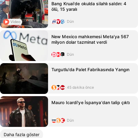
Bang Kruai'de okulda silahlı saldırı: 4
ölü, 15 yaralı
Dün
Video
New Mexico mahkemesi Meta'ya 567
milyon dolar tazminat verdi
Dün
Turgutlu'da Palet Fabrikasında Yangın
45 dakika önce
Mauro Icardi'ye İspanya'dan talip çıktı
Dün
Daha fazla göster