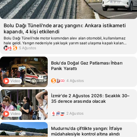
Bolu Dağı Tüneli'nde araç yangını: Ankara istikameti
kapandı, 4 kişi etkilendi
Bolu Dağı Tüneli’nde motor kısmından alev alan otomobil, kullanılamaz
hale geldi. Yangın nedeniyle yaklaşık yarım saat ulaşıma kapalı kalan
yolun Ankara yönünde uzun araç kuyrukları oluştu.
5 Ağustos
Bolu'da Doğal Gaz Patlaması İhbarı
Panik Yarattı
4 Ağustos
Video
İzmir'de 2 Ağustos 2026: Sıcaklık 30–
35 derece arasında olacak
2 Ağustos
Video
Mudurnu'da çiftlikte yangın: İtfaiye
müdahalesiyle kontrol altına alındı