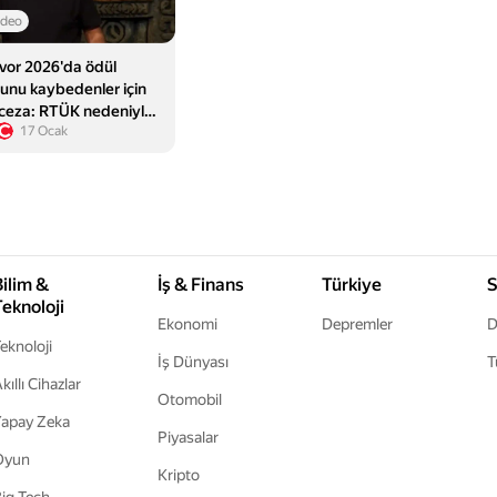
ideo
ivor 2026'da ödül
unu kaybedenler için
 ceza: RTÜK nedeniyle
17 Ocak
nlanamayacak
Bilim &
İş & Finans
Türkiye
S
Teknoloji
Ekonomi
Depremler
D
eknoloji
İş Dünyası
T
kıllı Cihazlar
Otomobil
apay Zeka
Piyasalar
Oyun
Kripto