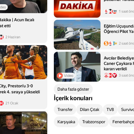
ideo
1 saat ön
akika | Acun Ilıcalı
t etti
Eğitim Uçuşunda
Öğrenci Pilot Ya
2 Haziran
2 saat ön
Avcılar Belediy
Caner Çaykara h
kararı verildi
3 saat ön
Video
City, Preston'u 3-0
Daha fazla göster
ek 4. sıraya yükseldi
İçerik konuları
21 Ocak
Transfer
Dilan Çıtak
TV8
Surviv
Karşıyaka
Trabzonspor
Fenerbahçe