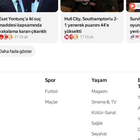
kazanan takım!
V
Esat Yontunç'a iki suç
Hull City, Southampton'u 2-
Surv
maddesi kapsamında
1 yenerek puanını 44'e
oyun
yakalama kararı çıkarıldı
yükseltti
yeni
21 Ocak
17 Ocak
yayı
Daha fazla göster
Spor
Yaşam
Futbol
Magazin
T
Maçlar
Sinema & TV
A
Kültür-Sanat
Y
Sağlık
Seyahat