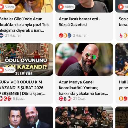
Video
Video
V
Babalar Günü’nde Acun
Acun Ilıcalı beraat etti -
Son d
Ilıcalı’dan kızlarıyla poz! Tek
Sözcü Gazetesi
beraa
eksiğimiz diyerek o ismi
21 Haziran
2 Haziran
işaret etti...
Video
SURVİVOR ÖDÜLÜ KİM
Acun Medya Genel
Hull 
KAZANDI 5 ŞUBAT 2026
Koordinatörü Yontunç
yener
PERŞEMBE | Dün akşam
hakkında yakalama kararı
5 Şubat
21 Ocak
Survivor son bölüm ödül
çıkarıldı
oyununu hangi takım
kazandı, cezayı kim aldı?
Kıran kırana mücadele! İşte
Survivor 2026 Ünlüler
Gönüllüler ödül oyununu