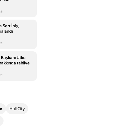
ce
 Sert İniş,
ralandı
ce
e Başkanı Utku
akkında tahliye
ce
or
Hull City