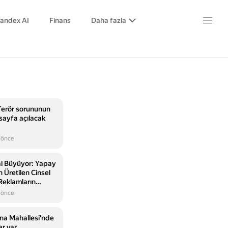
andex AI
Finans
Daha fazla
Terör sorununun
 sayfa açılacak
 önce
l Büyüyor: Yapay
 Üretilen Cinsel
 Reklamların
a Ediliyor!
 önce
a Mahallesi'nde
ar var