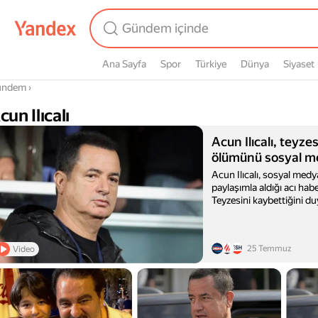
Ana Sayfa
Spor
Türkiye
Dünya
Siyaset
radasın
ündem
›
cun Ilıcalı
Acun Ilıcalı, teyze
ölümünü sosyal 
Acun Ilıcalı, sosyal med
paylaşımla aldığı acı habe
Teyzesini kaybettiğini duy
paylaşımında duygusal if
televizyoncunun paylaşı
sayıda taziye mesajı alırke
25 Temmuz
Video
başsağlığı dileklerini iletti