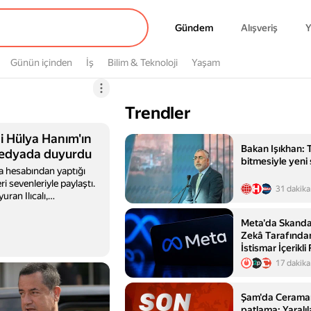
Gündem
Gündem
Alışveriş
Y
Günün içinden
İş
Bilim & Teknoloji
Yaşam
Trendler
si Hülya Hanım'ın
Bakan Işıkhan: 
medyada duyurdu
bitmesiyle yeni
ya hesabından yaptığı
ri sevenleriyle paylaştı.
31 dakika
uran Ilıcalı,
adelere yer verdi. Ünlü
mı kısa sürede çok
Meta'da Skanda
n, takipçileri de
Zekâ Tarafından
.
İstismar İçerikli
Onaylandığı İddi
17 dakika
Şam'da Ceraman
patlama: Yaralıl