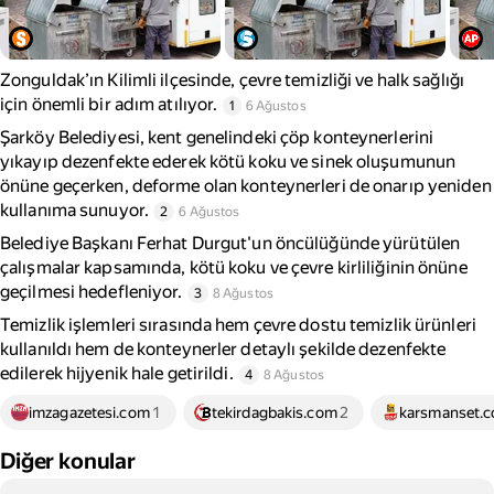
Zonguldak’ın Kilimli ilçesinde, çevre temizliği ve halk sağlığı
için önemli bir adım atılıyor.
1
6 Ağustos
Şarköy Belediyesi, kent genelindeki çöp konteynerlerini
yıkayıp dezenfekte ederek kötü koku ve sinek oluşumunun
önüne geçerken, deforme olan konteynerleri de onarıp yeniden
kullanıma sunuyor.
2
6 Ağustos
Belediye Başkanı Ferhat Durgut'un öncülüğünde yürütülen
çalışmalar kapsamında, kötü koku ve çevre kirliliğinin önüne
geçilmesi hedefleniyor.
3
8 Ağustos
Temizlik işlemleri sırasında hem çevre dostu temizlik ürünleri
kullanıldı hem de konteynerler detaylı şekilde dezenfekte
edilerek hijyenik hale getirildi.
4
8 Ağustos
imzagazetesi.com
1
tekirdagbakis.com
2
karsmanset.
Diğer konular