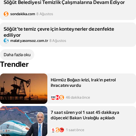
Söğüt Belediyesi Temizlik Çalışmalarına Devam Ediyor
sondakika.com
8 Ağustos
Söğüt’te temiz çevre için konteynerler dezenfekte
ediliyor
malatyasonsoz.com.tr
8 Ağustos
Daha fazla oku
Trendler
Hürmüz Boğazı krizi, Irak'ın petrol
ihracatını vurdu
46 dakika önce
7 saat süren yol 1 saat 45 dakikaya
düşecek! Bakan Uraloğlu açıkladı
1 saat önce