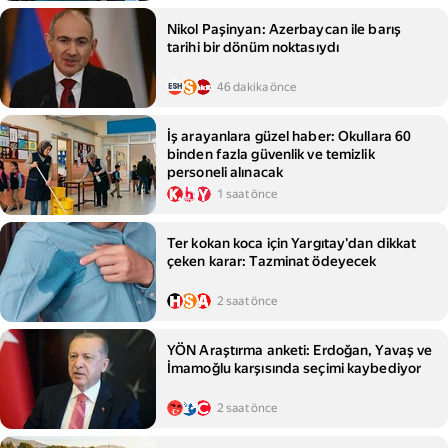
Nikol Paşinyan: Azerbaycan ile barış
tarihi bir dönüm noktasıydı
46 dakika önce
İş arayanlara güzel haber: Okullara 60
binden fazla güvenlik ve temizlik
personeli alınacak
1 saat önce
Ter kokan koca için Yargıtay'dan dikkat
çeken karar: Tazminat ödeyecek
2 saat önce
YÖN Araştırma anketi: Erdoğan, Yavaş ve
İmamoğlu karşısında seçimi kaybediyor
2 saat önce