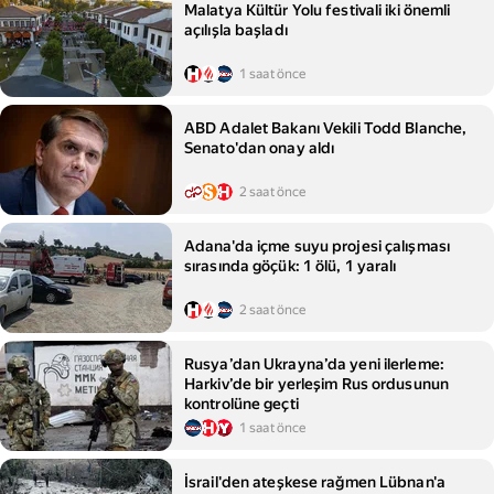
Malatya Kültür Yolu festivali iki önemli
açılışla başladı
1 saat önce
ABD Adalet Bakanı Vekili Todd Blanche,
Senato'dan onay aldı
2 saat önce
Adana'da içme suyu projesi çalışması
sırasında göçük: 1 ölü, 1 yaralı
2 saat önce
Rusya’dan Ukrayna’da yeni ilerleme:
Harkiv’de bir yerleşim Rus ordusunun
kontrolüne geçti
1 saat önce
İsrail'den ateşkese rağmen Lübnan'a