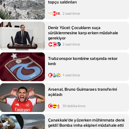
topçu saldırıları
2 saat önce
Deniz Yücel: Çocukların suça
sürüklenmesine karşı erken müdahale
gerekiyor
2 saat önce
Trabzonspor kombine satışında rekor
kırdı
1 saat önce
Arsenal, Bruno Guimaraes transferini
açıkladı
30 dakika önce
Çanakkale'de yüzerken mühimmata denk
geldi! Bomba imha ekipleri müdahale etti