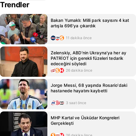
Trendler
Bakan Yumaklı: Milli park sayısını 4 kat
artışla 696'ya çıkardık
11 dakika önce
Zelenskiy, ABD'nin Ukrayna'ya her ay
PATRİOT için gerekli füzeleri tedarik
edeceğini söyledi
26 dakika önce
Jorge Messi, 68 yaşında Rosario'daki
hastanede hayatını kaybetti
3 saat önce
MHP Kartal ve Üsküdar Kongreleri
Gerçekleşti
26 dakika önce