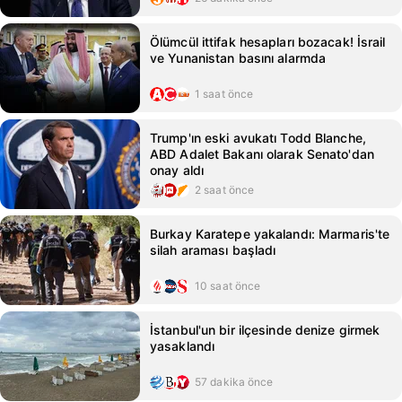
Ölümcül ittifak hesapları bozacak! İsrail
ve Yunanistan basını alarmda
1 saat önce
Trump'ın eski avukatı Todd Blanche,
ABD Adalet Bakanı olarak Senato'dan
onay aldı
2 saat önce
Burkay Karatepe yakalandı: Marmaris'te
silah araması başladı
10 saat önce
İstanbul'un bir ilçesinde denize girmek
yasaklandı
57 dakika önce