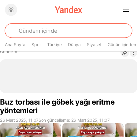
Ana Sayfa
Spor
Türkiye
Dünya
Siyaset
Günün içinden
Buradasın
Gündem
›
Buz torbası ile göbek yağı eritme
yöntemleri
26 Mart 2025, 11:07
Son güncelleme: 26 Mart 2025, 11:07