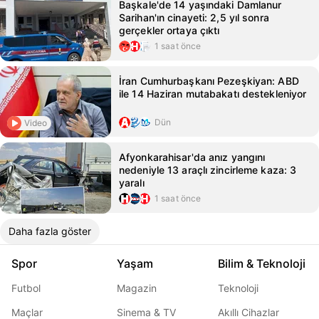
Başkale'de 14 yaşındaki Damlanur
Sarihan'ın cinayeti: 2,5 yıl sonra
gerçekler ortaya çıktı
1 saat önce
İran Cumhurbaşkanı Pezeşkiyan: ABD
ile 14 Haziran mutabakatı destekleniyor
Dün
Video
Afyonkarahisar'da anız yangını
nedeniyle 13 araçlı zincirleme kaza: 3
yaralı
1 saat önce
Daha fazla göster
Spor
Yaşam
Bilim & Teknoloji
Futbol
Magazin
Teknoloji
Maçlar
Sinema & TV
Akıllı Cihazlar