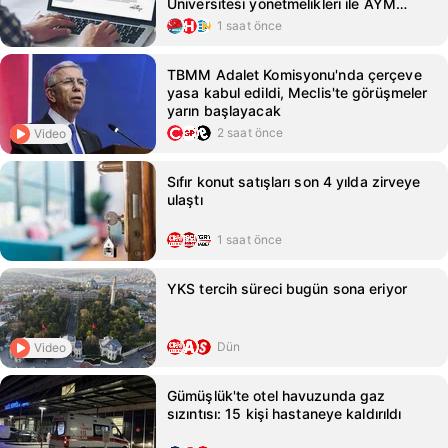
Üniversitesi yönetmelikleri ile AYM
kararları Resmi Gazete'de!
1 saat önce
TBMM Adalet Komisyonu'nda çerçeve
yasa kabul edildi, Meclis'te görüşmeler
yarın başlayacak
2 saat önce
Video
Sıfır konut satışları son 4 yılda zirveye
ulaştı
1 saat önce
YKS tercih süreci bugün sona eriyor
Dün
Video
Gümüşlük'te otel havuzunda gaz
sızıntısı: 15 kişi hastaneye kaldırıldı