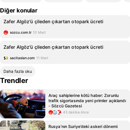
Diğer konular
Zafer Algöz'ü çileden çıkartan otopark ücreti
sozcu.com.tr
10 Mart
Zafer Algöz'ü çileden çıkartan otopark ücreti
sacitaslan.com
11 Mart
Daha fazla oku
Trendler
Araç sahiplerine kötü haber: Zorunlu
trafik sigortasında yeni primler açıklandı
- Sözcü Gazetesi
43 dakika önce
Rusya’nın Suriye’deki askeri dönemi