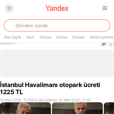
Ana Sayfa
Spor
Türkiye
Dünya
Siyaset
Günün içinden
Buradasın
Gündem
›
İstanbul Havalimanı otopark ücreti
1225 TL
10 Mart 2025, 11:16
Son güncelleme: 10 Mart 2025, 11:16