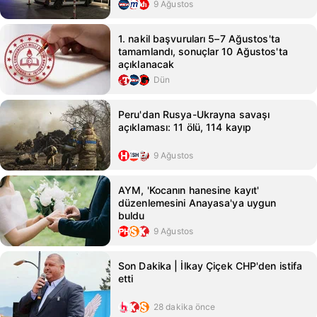
9 Ağustos
1. nakil başvuruları 5–7 Ağustos'ta
tamamlandı, sonuçlar 10 Ağustos'ta
açıklanacak
Dün
Peru'dan Rusya-Ukrayna savaşı
açıklaması: 11 ölü, 114 kayıp
9 Ağustos
AYM, 'Kocanın hanesine kayıt'
düzenlemesini Anayasa'ya uygun
buldu
9 Ağustos
Son Dakika | İlkay Çiçek CHP'den istifa
etti
28 dakika önce