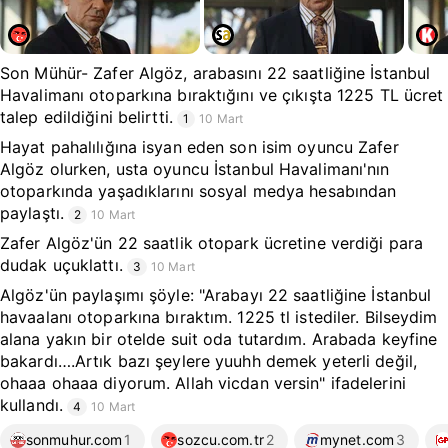
Son Mühür- Zafer Algöz, arabasını 22 saatliğine İstanbul
Havalimanı otoparkına bıraktığını ve çıkışta 1225 TL ücret
talep edildiğini belirtti.
1
10 Mart
Hayat pahalılığına isyan eden son isim oyuncu Zafer
Algöz olurken, usta oyuncu İstanbul Havalimanı'nın
otoparkında yaşadıklarını sosyal medya hesabından
paylaştı.
2
10 Mart
Zafer Algöz'ün 22 saatlik otopark ücretine verdiği para
dudak uçuklattı.
3
10 Mart
Algöz'ün paylaşımı şöyle: "Arabayı 22 saatliğine İstanbul
havaalanı otoparkına bıraktım. 1225 tl istediler. Bilseydim
alana yakın bir otelde suit oda tutardım. Arabada keyfine
bakardı….Artık bazı şeylere yuuhh demek yeterli değil,
ohaaa ohaaa diyorum. Allah vicdan versin" ifadelerini
kullandı.
4
10 Mart
sonmuhur.com
1
sozcu.com.tr
2
mynet.com
3