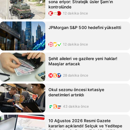
sona eriyor: Stratejik üsler Şam’ın
kontrolünde
12 dakika önce
JPMorgan S&P 500 hedefini yükseltti
12 dakika önce
Şehit aileleri ve gazilere yeni haklar!
Maaşlar artacak
28 dakika önce
Okul sezonu öncesi kırtasiye
denetimleri artırıldı
43 dakika önce
10 Ağustos 2026 Resmi Gazete
kararları açıklandı! Selçuk ve Yeditepe