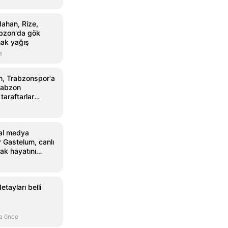
dahan, Rize,
bzon'da gök
nak yağış
s
, Trabzonspor'a
Trabzon
taraftarlar
ılandı
al medya
 Gastelum, canlı
ak hayatını
tayları belli
a önce