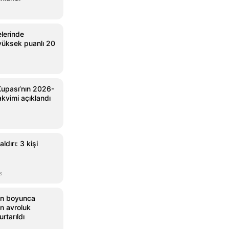
lerinde
 yüksek puanlı 20
Kupası’nın 2026-
kvimi açıklandı
ldırı: 3 kişi
s
ün boyunca
on avroluk
urtarıldı