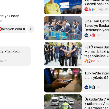
kıdemli başkan 
5 Ağusto
ü de yakından
uz
Sibel Tan Çeti
Belediye Başka
aksiyon.com.tr
4
Dedetaş'ın yeri
Dün
FETÖ üyesi Bur
Marmaris'teki s
ük Kültürünü
teşebbüsüne ka
yakalandı
mmuz
Dün
Türkiye'de inte
oranı yüzde 92
Dün
Üsküdar'da 7 Ağ
kısıtlaması: Alt
güzergahlar açı