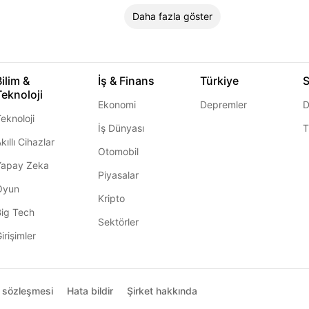
Daha fazla göster
Bilim &
İş & Finans
Türkiye
S
Teknoloji
Ekonomi
Depremler
D
eknoloji
İş Dünyası
T
kıllı Cihazlar
Otomobil
Yapay Zeka
Piyasalar
Oyun
Kripto
Big Tech
Sektörler
irişimler
ı sözleşmesi
Hata bildir
Şirket hakkında