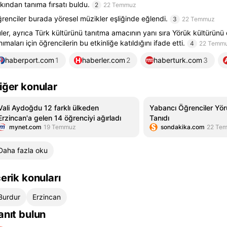
kından tanıma fırsatı buldu.
2
22 Temmuz
renciler burada yöresel müzikler eşliğinde eğlendi.
3
22 Temmuz
ler, ayrıca Türk kültürünü tanıtma amacının yanı sıra Yörük kültürün
nımaları için öğrencilerin bu etkinliğe katıldığını ifade etti.
4
22 Temm
haberport.com
1
haberler.com
2
haberturk.com
3
iğer konular
Vali Aydoğdu 12 farklı ülkeden
Yabancı Öğrenciler Yör
Erzincan'a gelen 14 öğrenciyi ağırladı
Tanıdı
mynet.com
19 Temmuz
sondakika.com
22 Te
Daha fazla oku
çerik konuları
Burdur
Erzincan
anıt bulun