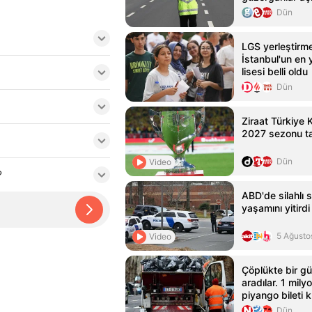
Dün
LGS yerleştirme
İstanbul'un en
lisesi belli oldu
Dün
Ziraat Türkiye 
2027 sezonu ta
Dün
Video
?
ABD'de silahlı sa
yaşamını yitirdi
5 Ağusto
Video
Çöplükte bir g
aradılar. 1 mily
piyango bileti k
Dün