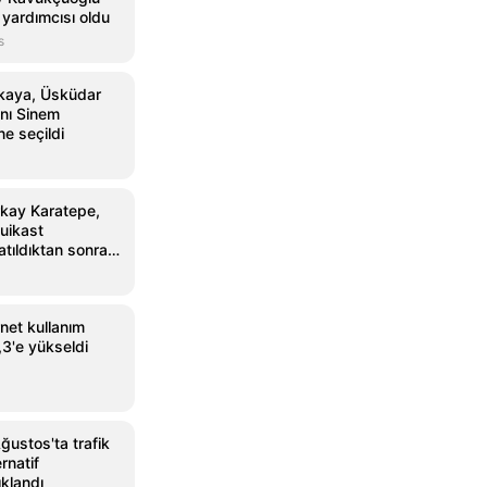
yardımcısı oldu
s
nkaya, Üsküdar
nı Sinem
ne seçildi
kay Karatepe,
uikast
tıldıktan sonra
rnet kullanım
,3'e yükseldi
ustos'ta trafik
ernatif
klandı