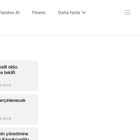
Yandex AI
Finans
Daha fazla
lli oldu:
 teklifi
a önce
 perçinlenecek
a önce
nin yönetimine
ay Kavukçuoğlu