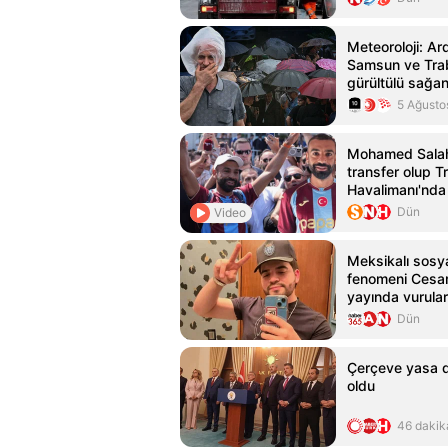
Meteoroloji: Ar
Samsun ve Tra
gürültülü sağa
5 Ağusto
Mohamed Salah
transfer olup 
Havalimanı'nda 
tarafından karş
Dün
Video
Meksikalı sosy
fenomeni Cesar
yayında vurular
kaybetti
Dün
Çerçeve yasa de
oldu
46 dakik