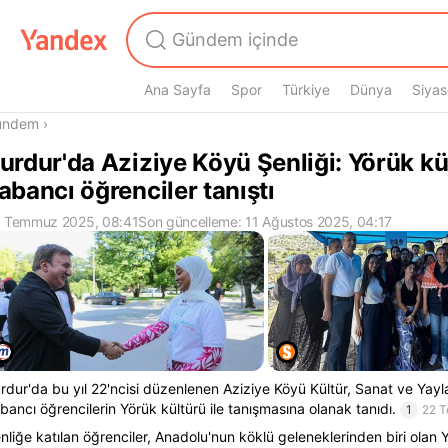
Ana Sayfa
Spor
Türkiye
Dünya
Siyas
radasın
ündem
›
urdur'da Aziziye Köyü Şenliği: Yörük k
abancı öğrenciler tanıştı
 Temmuz 2025, 08:41
Son güncelleme: 11 Ağustos 2025, 04:17
rdur'da bu yıl 22'ncisi düzenlenen Aziziye Köyü Kültür, Sanat ve Yayla Ş
bancı öğrencilerin Yörük kültürü ile tanışmasına olanak tanıdı.
1
22 
nliğe katılan öğrenciler, Anadolu'nun köklü geleneklerinden biri olan 