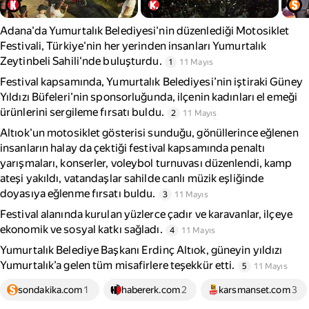
Adana'da Yumurtalık Belediyesi'nin düzenlediği Motosiklet
Festivali, Türkiye'nin her yerinden insanları Yumurtalık
Zeytinbeli Sahili'nde buluşturdu.
1
11 Mayıs
Festival kapsamında, Yumurtalık Belediyesi’nin iştiraki Güney
Yıldızı Büfeleri’nin sponsorluğunda, ilçenin kadınları el emeği
ürünlerini sergileme fırsatı buldu.
2
11 Mayıs
Altıok'un motosiklet gösterisi sunduğu, gönüllerince eğlenen
insanların halay da çektiği festival kapsamında penaltı
yarışmaları, konserler, voleybol turnuvası düzenlendi, kamp
ateşi yakıldı, vatandaşlar sahilde canlı müzik eşliğinde
doyasıya eğlenme fırsatı buldu.
3
11 Mayıs
Festival alanında kurulan yüzlerce çadır ve karavanlar, ilçeye
ekonomik ve sosyal katkı sağladı.
4
11 Mayıs
Yumurtalık Belediye Başkanı Erdinç Altıok, güneyin yıldızı
Yumurtalık’a gelen tüm misafirlere teşekkür etti.
5
11 Mayıs
sondakika.com
1
habererk.com
2
karsmanset.com
3