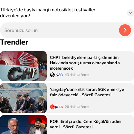
Türkiye'de başka hangi motosiklet festivalleri
düzenleniyor?
Trendler
CHP'li belediyelere parti içi denetim:
Hakkında soruşturma olmayanlar da
incelenecek
43 dakika önce
Yargıtay'dan kritik karar: SGK emekliye
faiz ödeyecek! - Sözcü Gazetesi
28 dakika önce
ROK itirafçı oldu, Cem Küçük'ün adını
verdi - Sözcü Gazetesi