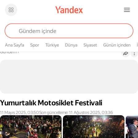
Ana Sayfa
Spor
Türkiye
Dünya
Siyaset
Günün içinden
Buradasın
Gündem
›
Yumurtalık Motosiklet Festivali
11 Mayıs 2025, 03:50
Son güncelleme: 11 Ağustos 2025, 03:36