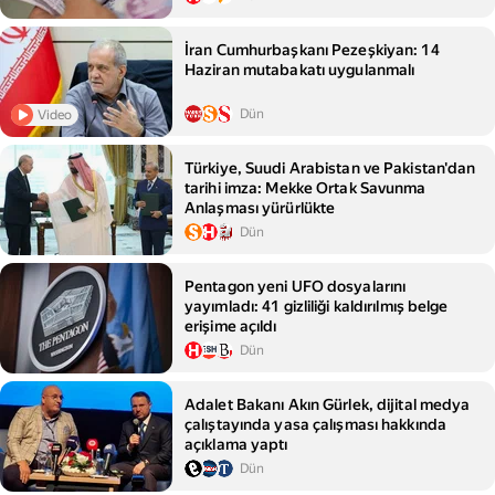
İran Cumhurbaşkanı Pezeşkiyan: 14
Haziran mutabakatı uygulanmalı
Dün
Video
Türkiye, Suudi Arabistan ve Pakistan'dan
tarihi imza: Mekke Ortak Savunma
Anlaşması yürürlükte
Dün
Pentagon yeni UFO dosyalarını
yayımladı: 41 gizliliği kaldırılmış belge
erişime açıldı
Dün
Adalet Bakanı Akın Gürlek, dijital medya
çalıştayında yasa çalışması hakkında
açıklama yaptı
Dün