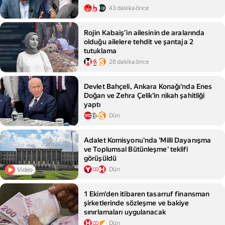
43 dakika önce
Rojin Kabaiş’in ailesinin de aralarında
olduğu ailelere tehdit ve şantaja 2
tutuklama
28 dakika önce
Devlet Bahçeli, Ankara Konağı'nda Enes
Doğan ve Zehra Çelik'in nikah şahitliği
yaptı
Dün
Adalet Komisyonu'nda 'Milli Dayanışma
ve Toplumsal Bütünleşme' teklifi
görüşüldü
Dün
Video
1 Ekim'den itibaren tasarruf finansman
şirketlerinde sözleşme ve bakiye
sınırlamaları uygulanacak
Dün