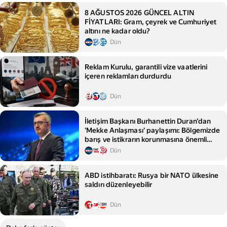
8 AĞUSTOS 2026 GÜNCEL ALTIN
FİYATLARI: Gram, çeyrek ve Cumhuriyet
altını ne kadar oldu?
Dün
Reklam Kurulu, garantili vize vaatlerini
içeren reklamları durdurdu
Dün
İletişim Başkanı Burhanettin Duran'dan
'Mekke Anlaşması' paylaşımı: Bölgemizde
barış ve istikrarın korunmasına önemli
katkılar sağlayacak
Dün
ABD istihbaratı: Rusya bir NATO ülkesine
saldırı düzenleyebilir
Dün