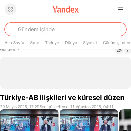
Ana Sayfa
Spor
Türkiye
Dünya
Siyaset
Günün içinden
Buradasın
Gündem
›
Türkiye-AB ilişkileri ve küresel düzen
29 Mayıs 2025, 17:29
Son güncelleme: 11 Ağustos 2025, 04:11