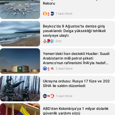
Rekoru
1 saat önce
Beykoz'da 9 Ağustos'ta denize giriş
yasaklandı: Dalga yüksekliği tehlikeli
seviyeye ulaştı
Dün
Yemen'deki İran destekli Husiler: Suudi
Arabistan'ın milli petrol şirketi
Aramco'nun rafinerisini İHA'yla hedef
aldık
2 saat önce
Ukrayna ordusu: Rusya 17 füze ve 202
SİHA ile saldırı düzenledi
1 saat önce
ABD'den Kolombiya'ya 1 milyar dolarlık
güvenlik yardımı sözü