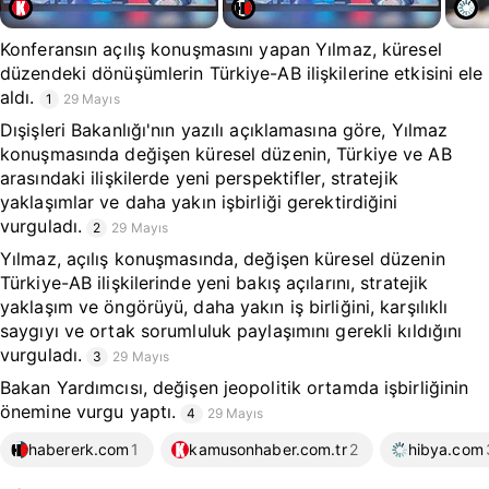
Konferansın açılış konuşmasını yapan Yılmaz, küresel
düzendeki dönüşümlerin Türkiye-AB ilişkilerine etkisini ele
aldı.
1
29 Mayıs
Dışişleri Bakanlığı'nın yazılı açıklamasına göre, Yılmaz
konuşmasında değişen küresel düzenin, Türkiye ve AB
arasındaki ilişkilerde yeni perspektifler, stratejik
yaklaşımlar ve daha yakın işbirliği gerektirdiğini
vurguladı.
2
29 Mayıs
Yılmaz, açılış konuşmasında, değişen küresel düzenin
Türkiye-AB ilişkilerinde yeni bakış açılarını, stratejik
yaklaşım ve öngörüyü, daha yakın iş birliğini, karşılıklı
saygıyı ve ortak sorumluluk paylaşımını gerekli kıldığını
vurguladı.
3
29 Mayıs
Bakan Yardımcısı, değişen jeopolitik ortamda işbirliğinin
önemine vurgu yaptı.
4
29 Mayıs
habererk.com
1
kamusonhaber.com.tr
2
hibya.com