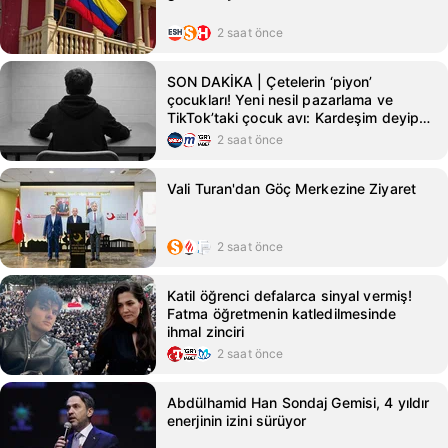
2 saat önce
SON DAKİKA | Çetelerin ‘piyon’
çocukları! Yeni nesil pazarlama ve
TikTok’taki çocuk avı: Kardeşim deyip
ölüme yolladılar
2 saat önce
Vali Turan'dan Göç Merkezine Ziyaret
2 saat önce
Katil öğrenci defalarca sinyal vermiş!
Fatma öğretmenin katledilmesinde
ihmal zinciri
2 saat önce
Abdülhamid Han Sondaj Gemisi, 4 yıldır
enerjinin izini sürüyor