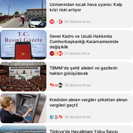
Uzmanından sıcak hava uyarısı: Kalp
krizi riski artıyor
53 dakika önce
Genel Kadro ve Usulü Hakkında
Cumhurbaşkanlığı Kararnamesinde
değişiklik
21 dakika önce
TBMM'de şehit aileleri ve gazilerin
hakları görüşülecek
36 dakika önce
Krediden alınan vergiler şirketten alınan
vergileri geçti!
36 dakika önce
Türkiye'de Havalimanı Yolcu Sayısı