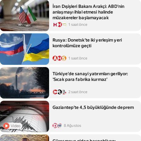
İran Dışişleri Bakanı Arakçi: ABD'nin
anlaşmayı ihlal etmesi halinde
müzakereler başlamayacak
1 saat önce
Rusya: Donetsk'te iki yerleşim yeri
kontrolümüze geçti
1 saat önce
Türkiye’de sanayi yatırımları geriliyor:
'Sıcak para fabrika kurmaz'
2 saat önce
Gaziantep'te 4,5 büyüklüğünde deprem
8 Ağustos
Video