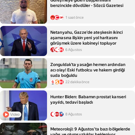
Güreşmeye giden başpehlivanı
benzincide dövdüler - Sözcü Gazetesi
1 saat önce
Netanyahu, Gazze'de ateşkesin ikinci
aşamasına ilişkin yeni yol haritasını
görüşmek üzere kabineyi topluyor
6 Ağustos
Zonguldak'ta yasağın hemen ardından
acı olay! Eski futbolcu ve hakem girdiği
suda boğuldu
22 dakika önce
Hunter Biden: Babamın prostat kanseri
yayıldı, tedavi başladı
8 Ağustos
Video
Meteoroloji: 9 Ağustos'ta bazı bölgelerde
yağış ve olumsuzluklar bekleniyor