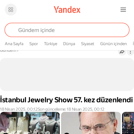
Ana Sayfa
Spor
Türkiye
Dünya
Siyaset
Günün içinden
Buradasın
Gündem
›
İstanbul Jewelry Show 57. kez düzenlendi
18 Nisan 2025, 00:12
Son güncelleme: 18 Nisan 2025, 00:12