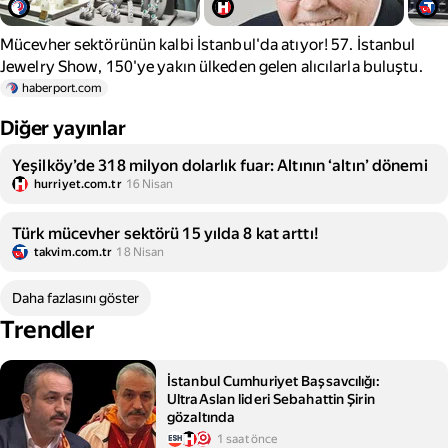
Mücevher sektörünün kalbi İstanbul'da atıyor! 57. İstanbul
Jewelry Show, 150'ye yakın ülkeden gelen alıcılarla buluştu.
haberport.com
Diğer yayınlar
Yeşilköy’de 318 milyon dolarlık fuar: Altının ‘altın’ dönemi
hurriyet.com.tr
16 Nisan
Türk mücevher sektörü 15 yılda 8 kat arttı!
takvim.com.tr
18 Nisan
Daha fazlasını göster
Trendler
İstanbul Cumhuriyet Başsavcılığı:
UltraAslan lideri Sebahattin Şirin
gözaltında
1 saat önce