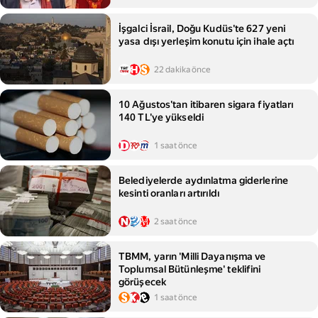
İşgalci İsrail, Doğu Kudüs'te 627 yeni
yasa dışı yerleşim konutu için ihale açtı
22 dakika önce
10 Ağustos'tan itibaren sigara fiyatları
140 TL'ye yükseldi
1 saat önce
Belediyelerde aydınlatma giderlerine
kesinti oranları artırıldı
2 saat önce
TBMM, yarın 'Milli Dayanışma ve
Toplumsal Bütünleşme' teklifini
görüşecek
1 saat önce