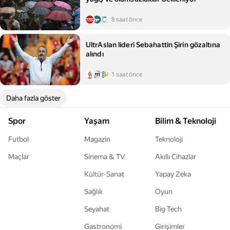
8 saat önce
UltrAslan lideri Sebahattin Şirin gözaltına
alındı
1 saat önce
Daha fazla göster
Spor
Yaşam
Bilim & Teknoloji
Futbol
Magazin
Teknoloji
Maçlar
Sinema & TV
Akıllı Cihazlar
Kültür-Sanat
Yapay Zeka
Sağlık
Oyun
Seyahat
Big Tech
Gastronomi
Girişimler