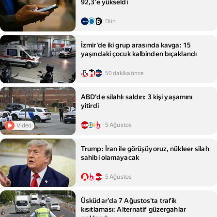
92,3'e yükseldi
Dün
İzmir'de iki grup arasında kavga: 15
yaşındaki çocuk kalbinden bıçaklandı
50 dakika önce
ABD'de silahlı saldırı: 3 kişi yaşamını
yitirdi
5 Ağustos
Video
Trump: İran ile görüşüyoruz, nükleer silah
sahibi olamayacak
5 Ağustos
Üsküdar'da 7 Ağustos'ta trafik
kısıtlaması: Alternatif güzergahlar