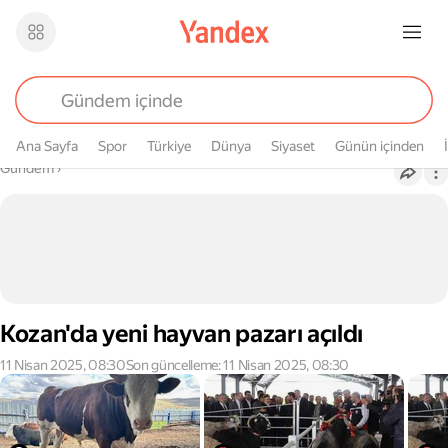
Ana Sayfa
Spor
Türkiye
Dünya
Siyaset
Günün içinden
Buradasın
Gündem
›
Kozan'da yeni hayvan pazarı açıldı
11 Nisan 2025, 08:30
Son güncelleme: 11 Nisan 2025, 08:30