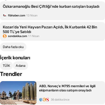
Özkaramanoğlu Besi Çiftliği'nde kurban satışları başladı
fibhaber.com
13 Nisan
Kozan'da Yeni Hayvan Pazarı Açıldı, İlk Kurbanlık 42 Bin
500 TL'ye Satıldı
sondakika.com
11 Nisan
Daha fazla oku
İçerik konuları
TÜİK
Adana
Trendler
ABD, Norveç'e M795 mermileri ve ilgili
ekipmanların olası satışını onayladı
36 dakika önce