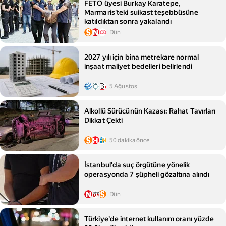
FETÖ üyesi Burkay Karatepe,
Marmaris'teki suikast teşebbüsüne
katıldıktan sonra yakalandı
Dün
2027 yılı için bina metrekare normal
inşaat maliyet bedelleri belirlendi
5 Ağustos
Alkollü Sürücünün Kazası: Rahat Tavırları
Dikkat Çekti
50 dakika önce
İstanbul'da suç örgütüne yönelik
operasyonda 7 şüpheli gözaltına alındı
Dün
Türkiye'de internet kullanım oranı yüzde