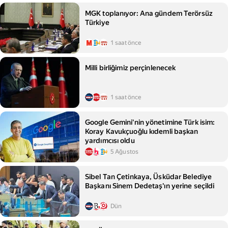
MGK toplanıyor: Ana gündem Terörsüz
Türkiye
1 saat önce
Milli birliğimiz perçinlenecek
1 saat önce
Google Gemini'nin yönetimine Türk isim:
Koray Kavukçuoğlu kıdemli başkan
yardımcısı oldu
5 Ağustos
Sibel Tan Çetinkaya, Üsküdar Belediye
Başkanı Sinem Dedetaş'ın yerine seçildi
Dün