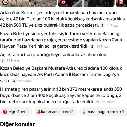
Adana'nın Kozan ilçesinde yeni tamamlanan hayvan pazarı
açıldı, 47 bin TL olan 100 kiloluk küçükbaş kurbanlık pazarlıkla
42 bin 500 TL'ye alıcı bularak ilk satış gerçekleşti.
1
11 Nisan
Kozan Belediyesinin yer tahsisiyle Tarım ve Orman Bakanlığı
tarafından hazırlanan proje çerçevesinde yapılan Kozan Canlı
Hayvan Pazar Yeri'nin açılışı gerçekleştirildi.
2
11 Nisan
Açılışta, kurban pazarlığı heyecanlı anlara sahne oldu.
3
11 Nisan
Kozan Belediye Başkanı Mustafa Atlı üretici adına 100 kiloluk
küçükbaş hayvanı AK Parti Adana İl Başkanı Tamer Dağlı'ya
sattı.
4
11 Nisan
Hizmete giren pazar yerinin 13 bin 372 metrekare alanda 350
büyükbaş ve 2 bin 400 küçükbaş hayvan kapasiteli olduğu, 2
bin metrekare kapalı alanın olduğu ifade edildi.
5
11 Nisan
telgraf.net
1
karsmanset.com
2
marasbugun.com.tr
3
Diğer konular