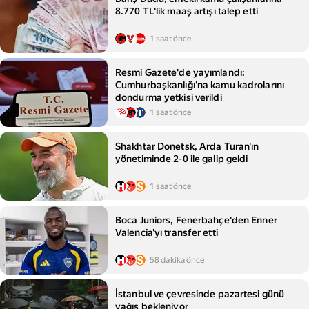
8.770 TL'lik maaş artışı talep etti
1 saat önce
Resmi Gazete'de yayımlandı:
Cumhurbaşkanlığı'na kamu kadrolarını
dondurma yetkisi verildi
1 saat önce
Shakhtar Donetsk, Arda Turan'ın
yönetiminde 2-0 ile galip geldi
1 saat önce
Boca Juniors, Fenerbahçe'den Enner
Valencia'yı transfer etti
58 dakika önce
İstanbul ve çevresinde pazartesi günü
yağış bekleniyor