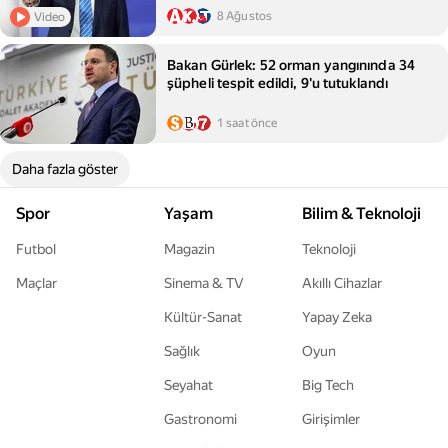
8 Ağustos
Video
Bakan Gürlek: 52 orman yangınında 34
şüpheli tespit edildi, 9'u tutuklandı
1 saat önce
Daha fazla göster
Spor
Yaşam
Bilim & Teknoloji
Futbol
Magazin
Teknoloji
Maçlar
Sinema & TV
Akıllı Cihazlar
Kültür-Sanat
Yapay Zeka
Sağlık
Oyun
Seyahat
Big Tech
Gastronomi
Girişimler