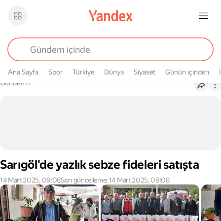
Ana Sayfa
Spor
Türkiye
Dünya
Siyaset
Günün içinden
Buradasın
Gündem
›
Sarıgöl'de yazlık sebze fideleri satışta
14 Mart 2025, 09:08
Son güncelleme: 14 Mart 2025, 09:08