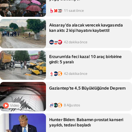
11 saat önce
Aksaray’da alacak verecek kavgasında
kan aktı: 2 kişi hayatını kaybetti!
42 dakika önce
Erzurum'da feci kaza! 10 araç birbirine
girdi: 5 yaralı
42 dakika önce
Gaziantep'te 4,5 Büyüklüğünde Deprem
8 Ağustos
Video
Hunter Biden: Babamın prostat kanseri
yayıldı, tedavi başladı