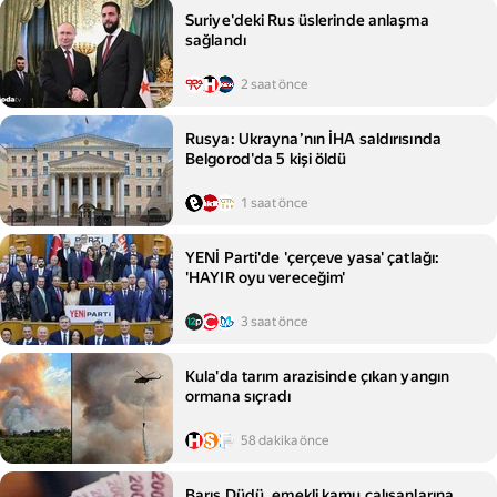
Suriye'deki Rus üslerinde anlaşma
sağlandı
2 saat önce
Rusya: Ukrayna’nın İHA saldırısında
Belgorod'da 5 kişi öldü
1 saat önce
YENİ Parti'de 'çerçeve yasa' çatlağı:
'HAYIR oyu vereceğim'
3 saat önce
Kula'da tarım arazisinde çıkan yangın
ormana sıçradı
58 dakika önce
Barış Düdü, emekli kamu çalışanlarına